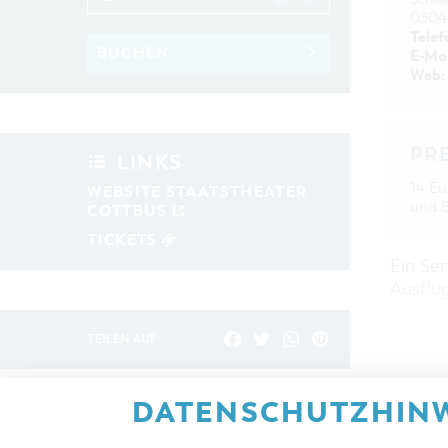
0304
Telef
BUCHEN
E-Mai
Web:
PR
LINKS
14 Eu
WEBSITE STAATSTHEATER
und 
COTTBUS
TICKETS
Ein Se
Ausflü
TEILEN AUF
DATENSCHUTZHINW
ZURÜCK