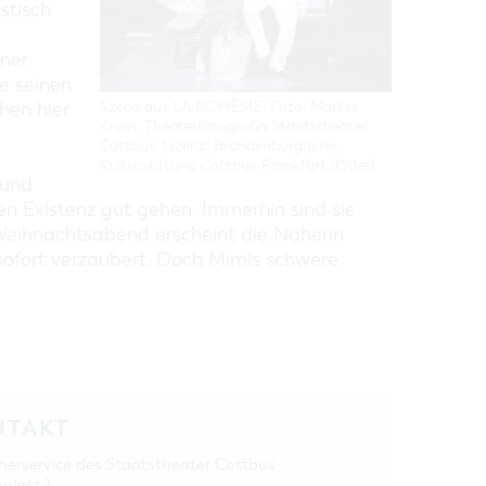
stisch
iner
e seinen
Szene aus LA BOHÈME, Foto: Marlies
hen hier
Kross, Theaterfotografin Staatstheater
Cottbus, Lizenz: Brandenburgische
Kulturstiftung Cottbus-Frankfurt (Oder)
 und
sen Existenz gut gehen. Immerhin sind sie
 Weihnachtsabend erscheint die Näherin
t sofort verzaubert. Doch Mimìs schwere
NTAKT
herservice des Staatstheater Cottbus
rplatz 1