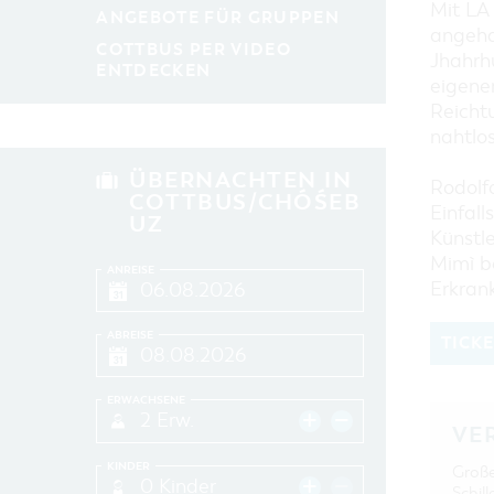
Mit LA
ANGEBOTE FÜR GRUPPEN
angeha
COTTBUS PER VIDEO
Jhahrh
ENTDECKEN
eigene
Reicht
nahtlos
ÜBERNACHTEN IN
Rodolf
COTTBUS/CHÓŚEB
Einfall
UZ
Künstl
Mimì be
ANREISE
Erkran
ABREISE
TICK
ERWACHSENE
2 Erw.
VE
KINDER
Groß
0 Kinder
Schill