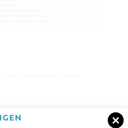
 Cottbus
n:
+49 (0)355/7824242
:
service@staatstheater-cottbus.de
www.staatstheater-cottbus.de
H:
Weitere Informationen zu Reisen,
NGEN