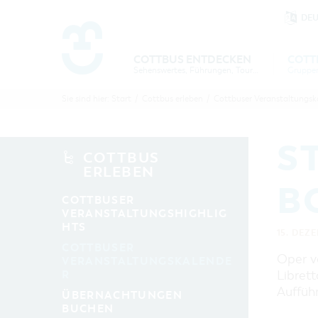
DE
Um Einstellungen zur Barrierefre
COTTBUS ENTDECKEN
COTT
Sehenswertes, Führungen, Tourentipps
COTTBU
COTTB
Sie sind hier:
Start
/
Cottbus erleben
/
Cottbuser Veranstaltungsk
ENTDECK
ERLEBE
B
S
COTTBUS
ERLEBEN
B
COTTBUSER
VERANSTALTUNGSHIGHLIG
HTS
15. DEZ
COTTBUSER
Oper v
VERANSTALTUNGSKALENDE
R
Librett
Aufführ
ÜBERNACHTUNGEN
BUCHEN