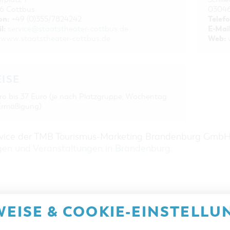
6 Cottbus
03046
on:
Telefo
+49 (0)355/7824242
l:
E-Mail
service@staatstheater-cottbus.de
Web:
www.staatstheater-cottbus.de
EISE
ro bis 37 Euro (je nach Platzgruppe, Wochentag
Ermäßigung)
rvice der TMB Tourismus-Marketing Brandenburg Gmb
gen und Veranstaltungen in Brandenburg
.
EISE & COOKIE-EINSTELLU