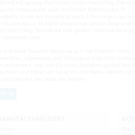
EINKAUFEN, PARKEN UND
 BOHÈME gelang Puccini ein echter Welterfolg. Die veri
COTTBUSER GESCHENKGUTSCHEIN
uchte Milieustudie über die Pariser Bohème des 19.
EINKAUFEN
underts, in die der Komponist auch Erfahrungen aus se
n Studienzeit in Mailand einarbeiten konnte, begründet
PARKMÖGLICHKEITEN
um und Erfolg. Sozialkritik und großes Gefühlsdrama ge
WOCHENMÄRKTE
 ineinander über.
COTTBUSER GESCHENKGUTSCHEIN
o und seine Freunde lassen es sich mit Charme, Humor
DER PERFEKTE TAG
sreichtum, Lebenslust und Schöngeist trotz ihrer brotlo
COTTBUS VON OBEN (FOTOS)
er und wissen, was sich für echte Ästheten gehört! Am
COTTBUS VON OBEN
i ihnen und bittet um Feuer für ihre Kerze. Rodolfo is
(KURZVIDEOS)
kung belastet die Liebe der beiden …
ETS
RANSTALTUNGSORT
KO
es Haus
Besuc
erplatz 1
Schille