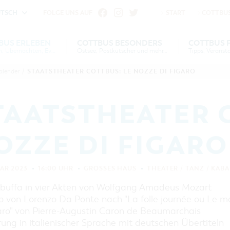
UTSCH
FOLGE UNS AUF
START
COTTBUS
fu
iheit vornehmen zu können wird die Berechtigung für
BUS ERLEBEN
COTTBUS BESONDERS
COTTBUS 
Gruppen, Übernachten, Events …
Ostsee, Postkutscher und mehr...
Einstellungen benötigt.
S
US
COTTBUS
COTTBUS FÜR
SERVICE &
COTTBUSER
INTERAKTIVE KARTE
DER COTTBUSER OSTS
STAATSTHEATER COTTBUS: LE NOZZE DI FIGARO
alender
/
VERANSTALTUNGSHIGHLIGHTS
EN
N
ESONDERS
KONTAKT
FAMILIEN
FÜHRUNGEN FÜR JEDERMANN
DER COTTBUSER POST
COOKIE-EINSTELLUNGEN
COTTBUSER
DIE BAUMKUCHENFR
TOURENTIPPS, ARCHITEKTURPFAD
VERANSTALTUNGSKALENDER
TAATSTHEATER 
& PÜCKLERTICKET
SORBEN & WENDEN
ÜBERNACHTUNGEN BUCHEN
LAUSITZ FESTIVAL 202
ARCHITEKTURPFAD
COTTBUS
OZZE DI FIGARO
UNTERKÜNFTE
RADTOUREN
HEIRATEN IN COTTBU
CARAVANSTELLPLÄTZE
WANDERTOUREN
ANGEBOTE FÜR GRUPPEN
"WEG DES HANDWERKS"
UAR 2023
16:00 UHR
GROSSES HAUS
THEATER / TANZ / KAB
KANUTOUREN
ZUNFTZEICHEN
COTTBUS PER VIDEO ENTDECKEN
GRÜNES COTTBUS
buffa in vier Akten von Wolfgang Amadeus Mozart
to von Lorenzo Da Ponte nach "La folle journée ou Le m
MUSEEN, GALERIEN, KULTUR
aro" von Pierre-Augustin Caron de Beaumarchais
GASTRONOMIE
ung in italienischer Sprache mit deutschen Übertiteln