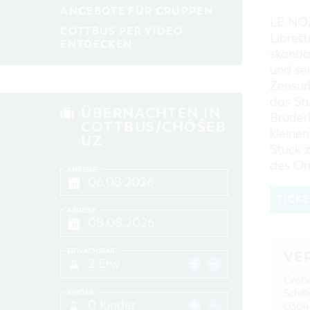
ANGEBOTE FÜR GRUPPEN
LE NOZ
COTTBUS PER VIDEO
Librett
ENTDECKEN
skanda
und se
Zensur
das Stü
ÜBERNACHTEN IN
Brüder
COTTBUS/CHÓŚEB
kleinen
UZ
Stück z
des Ori
ANREISE
TICK
ABREISE
ERWACHSENE
VE
2 Erw.
Groß
Schill
KINDER
0 Kinder
0304