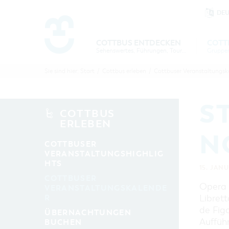
DE
Um Einstellungen zur Barrierefre
COTTBUS ENTDECKEN
COTT
Sehenswertes, Führungen, Tourentipps
COTTBU
COTTB
Sie sind hier:
Start
/
Cottbus erleben
/
Cottbuser Veranstaltungsk
ENTDECK
ERLEBE
B
S
COTTBUS
ERLEBEN
N
COTTBUSER
VERANSTALTUNGSHIGHLIG
HTS
15. JAN
COTTBUSER
Opera 
VERANSTALTUNGSKALENDE
R
Libret
de Fig
ÜBERNACHTUNGEN
Aufführ
BUCHEN