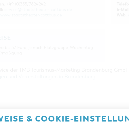
on:
Telefo
+49 (0)355/7824242
l:
E-Mail
service@staatstheater-cottbus.de
Web:
www.staatstheater-cottbus.de
EISE
ro bis 37 Euro, je nach Platzgruppe, Wochentag
Ermäßigung
rvice der TMB Tourismus-Marketing Brandenburg Gmb
gen und Veranstaltungen in Brandenburg
.
EISE & COOKIE-EINSTELLU