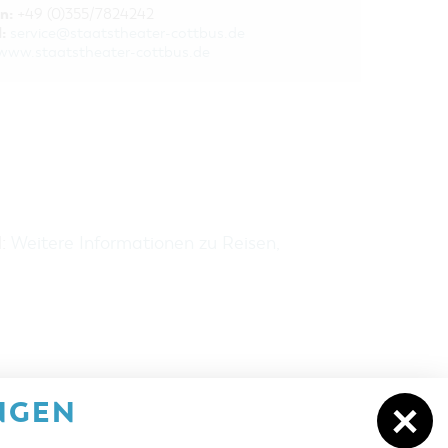
n:
+49 (0)355/7824242
:
service@staatstheater-cottbus.de
www.staatstheater-cottbus.de
H:
Weitere Informationen zu Reisen,
NGEN