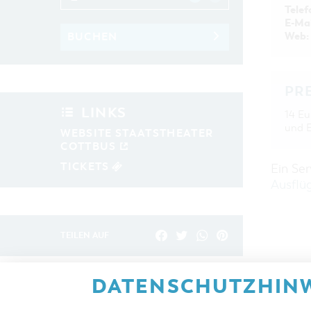
Telef
E-Mai
Web:
BUCHEN
PR
LINKS
14 Eu
und 
WEBSITE STAATSTHEATER
COTTBUS
TICKETS
Ein Se
Ausflü
TEILEN AUF
DATENSCHUTZHINW
ZURÜCK