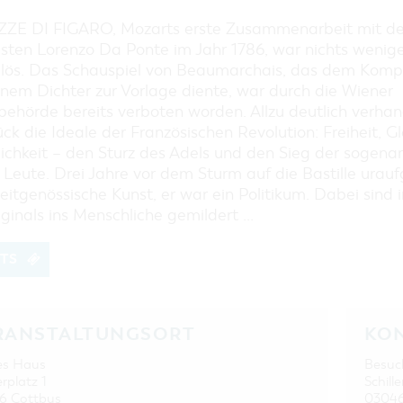
EINKAUFEN, PARKEN UND
COTTBUSER GESCHENKGUTSCHEIN
ZE DI FIGARO, Mozarts erste Zusammenarbeit mit d
EINKAUFEN
isten Lorenzo Da Ponte im Jahr 1786, war nichts wenige
lös. Das Schauspiel von Beaumarchais, das dem Komp
PARKMÖGLICHKEITEN
inem Dichter zur Vorlage diente, war durch die Wiener
WOCHENMÄRKTE
behörde bereits verboten worden. Allzu deutlich verhan
COTTBUSER GESCHENKGUTSCHEIN
ck die Ideale der Französischen Revolution: Freiheit, Gl
lichkeit – den Sturz des Adels und den Sieg der sogena
DER PERFEKTE TAG
 Leute. Drei Jahre vor dem Sturm auf die Bastille urau
COTTBUS VON OBEN (FOTOS)
eitgenössische Kunst, er war ein Politikum. Dabei sind i
COTTBUS VON OBEN
ginals ins Menschliche gemildert ...
(KURZVIDEOS)
ETS
RANSTALTUNGSORT
KO
es Haus
Besuc
erplatz 1
Schille
6 Cottbus
03046