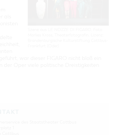
em
r als
onisten
Szene aus LE NOZZE DI FIGARO, Foto:
Marlies Kross, Theaterfotografin, Lizenz:
delte
Brandenburgische Kulturstiftung Cottbus-
eichheit,
Frankfurt (Oder)
nnten
fgeführt, war dieser FIGARO nicht bloß ein
n der Oper viele politische Dreistigkeiten
NTAKT
herservice des Staatstheater Cottbus
rplatz 1
 Cottbus