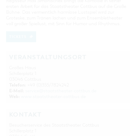
Regisseur Max Simonischek bringt die Komödie in seiner
ersten Arbeit für das Staatstheater Cottbus auf die Große
Bühne. Das vermeintlich harmlose Lustspiel wird zur
Groteske, zum Tränen lachen und zum Ensembletheater
voll großer Spiellust, mit Sinn für Humor und Rhythmus.
TICKETS
VERANSTALTUNGSORT
Großes Haus
Schillerplatz 1
03046 Cottbus
Telefon:
+49 (0)355/7824242
E-Mail:
service@staatstheater-cottbus.de
Web:
www.staatstheater-cottbus.de
KONTAKT
Besucherservice des Staatstheater Cottbus
Schillerplatz 1