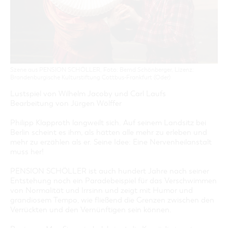
GASTRONOMIE
BAUMKUCHENFRAU
WANDERTOUREN
COTTBUS PER VIDEO ENTDECKEN
FREIZEIT UND KULTUR
CARAVANSTELLPLÄTZE
SERVICE & KONTAKT
EINKAUFEN, PARKEN UND COTTBUSER
SORBEN & WENDEN
KANUTOUREN
Anreise, Info, Souvenirs, Gutscheine
ÜBERNACHTUNGEN FÜR FAMILIEN
GESCHENKGUTSCHEIN
LAUSITZ FESTIVAL 2026 IN COTTBUS
TOURISTINFORMATION
DER PERFEKTE TAG
EINKAUFEN
HEIRATEN IN COTTBUS
COTTBUSER BILDERGALERIE
COTTBUS VON OBEN (FOTOS)
PARKMÖGLICHKEITEN
"WEG DES HANDWERKS" - DIE ZUNFTZEICHEN
INFOMATERIAL
Szene aus PENSION SCHÖLLER, Foto: Bernd Schönberger, Lizenz:
COTTBUS VON OBEN (KURZVIDEOS)
WOCHENMÄRKTE
Brandenburgische Kulturstiftung Cottbus-Frankfurt (Oder)
LADEMÖGLICHKEITEN FÜR E-BIKES
COTTBUSER GESCHENKGUTSCHEIN
Lustspiel von Wilhelm Jacoby und Carl Laufs
GUTSCHEINE
Bearbeitung von Jürgen Wölffer
SOUVENIRS
Philipp Klapproth langweilt sich. Auf seinem Landsitz bei
COTTBUS BARRIEREFREI
Berlin scheint es ihm, als hätten alle mehr zu erleben und
mehr zu erzählen als er. Seine Idee: Eine Nervenheilanstalt
ÖFFENTLICHE TOILETTEN
muss her!
NACHHALTIGKEIT - WIR SIND DABEI!
PENSION SCHÖLLER ist auch hundert Jahre nach seiner
Entstehung noch ein Paradebeispiel für das Verschwimmen
von Normalität und Irrsinn und zeigt mit Humor und
grandiosem Tempo, wie fließend die Grenzen zwischen den
Verrückten und den Vernünftigen sein können.