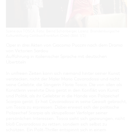
GASTRONOMIE
BAUMKUCHENFRAU
WANDERTOUREN
COTTBUS PER VIDEO ENTDECKEN
FREIZEIT UND KULTUR
CARAVANSTELLPLÄTZE
SERVICE & KONTAKT
EINKAUFEN, PARKEN UND COTTBUSER
SORBEN & WENDEN
KANUTOUREN
Anreise, Info, Souvenirs, Gutscheine
ÜBERNACHTUNGEN FÜR FAMILIEN
GESCHENKGUTSCHEIN
LAUSITZ FESTIVAL 2026 IN COTTBUS
TOURISTINFORMATION
DER PERFEKTE TAG
EINKAUFEN
HEIRATEN IN COTTBUS
Szene aus TOSCA, Foto: Bernd Schönberger, Lizenz: Brandenburgische
COTTBUSER BILDERGALERIE
COTTBUS VON OBEN (FOTOS)
PARKMÖGLICHKEITEN
Kulturstiftung Cottbus-Frankfurt (Oder) (Bild: 1/3)
"WEG DES HANDWERKS" - DIE ZUNFTZEICHEN
INFOMATERIAL
COTTBUS VON OBEN (KURZVIDEOS)
WOCHENMÄRKTE
Oper in drei Akten von Giacomo Puccini nach dem Drama
LADEMÖGLICHKEITEN FÜR E-BIKES
von Victorien Sardou
COTTBUSER GESCHENKGUTSCHEIN
Aufführung in italienischer Sprache mit deutschen
GUTSCHEINE
Übertiteln
SOUVENIRS
In unfreien Zeiten kann sich niemand hinter seiner Kunst
COTTBUS BARRIEREFREI
verstecken, nicht der Maler Mario Cavaradossi und nicht
seine Geliebte, die Sängerin Floria Tosca. Die von allen als
ÖFFENTLICHE TOILETTEN
Künstlerin verehrte Diva gerät in den Konflikt von Kunst
NACHHALTIGKEIT - WIR SIND DABEI!
und Politik, als ihr Geliebter in die Hände von Polizeichef
Scarpia gerät. Er hat Cavaradossi in seine Gewalt gebracht,
um Tosca zu erpressen. Dabei erweist sich der politische
Polizeichef Scarpia als skrupelloser Verfolger seiner
persönlichen Interessen. Tosca sieht sich gezwungen, nicht
bloß Cavaradossi zu retten, sondern sich selbst zu
schützen. Ein Polit-Thriller entspinnt sich in einem