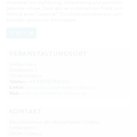
Vexierspiel von Verführung, Verleumdung und geschickt
gelenkter Intrige. Doch gibt es im Kampf von Politik und
Moral je einen Gewinner? Puccini komponierte eine zum
Zerreißen gespannte Atmosphäre ...
TICKETS
VERANSTALTUNGSORT
Großes Haus
Schillerplatz 1
03046 Cottbus
Telefon:
+49 (0)355/7824242
E-Mail:
service@staatstheater-cottbus.de
Web:
www.staatstheater-cottbus.de
KONTAKT
Besucherservice des Staatstheater Cottbus
Schillerplatz 1
03046 Cottbus