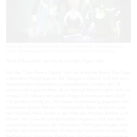
GASTRONOMIE
BAUMKUCHENFRAU
WANDERTOUREN
COTTBUS PER VIDEO ENTDECKEN
FREIZEIT UND KULTUR
CARAVANSTELLPLÄTZE
SERVICE & KONTAKT
EINKAUFEN, PARKEN UND COTTBUSER
SORBEN & WENDEN
KANUTOUREN
Anreise, Info, Souvenirs, Gutscheine
ÜBERNACHTUNGEN FÜR FAMILIEN
GESCHENKGUTSCHEIN
LAUSITZ FESTIVAL 2026 IN COTTBUS
TOURISTINFORMATION
DER PERFEKTE TAG
EINKAUFEN
HEIRATEN IN COTTBUS
COTTBUSER BILDERGALERIE
COTTBUS VON OBEN (FOTOS)
PARKMÖGLICHKEITEN
"WEG DES HANDWERKS" - DIE ZUNFTZEICHEN
INFOMATERIAL
COTTBUS VON OBEN (KURZVIDEOS)
WOCHENMÄRKTE
Szene aus TWO PENNY OPERA, Foto: Marlies Kross, Theaterfotografin,
LADEMÖGLICHKEITEN FÜR E-BIKES
Lizenz: Brandenburgische Kulturstiftung Cottbus-Frankfurt (Oder)
COTTBUSER GESCHENKGUTSCHEIN
GUTSCHEINE
Rock-Zirkus nach der Musik von den Tiger Lillies
SOUVENIRS
Mit der "Two Penny Opera" hat die britische Band The Tiger
Lillies eine Hommage an die "Beggar's Opera" und ein vom
COTTBUS BARRIEREFREI
beginnenden Kapitalismus gespaltenes London des 18.
ÖFFENTLICHE TOILETTEN
Jahrhundert geschaffen. Auch Bertolt Brecht nahm sich vor
knapp 100 Jahren mit seiner Dreigroschenoper dem Stoff
NACHHALTIGKEIT - WIR SIND DABEI!
mit großem Erfolg an. Mit dieser Inszenierung begeben sich
Regisseur Armin Petras, Choreografin Berit Jentzsch und
der Musiker Miles Perkin in die Welt der Mörder, Bettler und
Huren. Wo Gewalt und Korruption regieren und aus dem
schlechten Gewissen der Menschen Profit geschlagen wird,
treffen die rivalisierenden Größen der Londoner Unterwelt,
Bettlerkönig Jonathan Peachum und sein neugewonnener