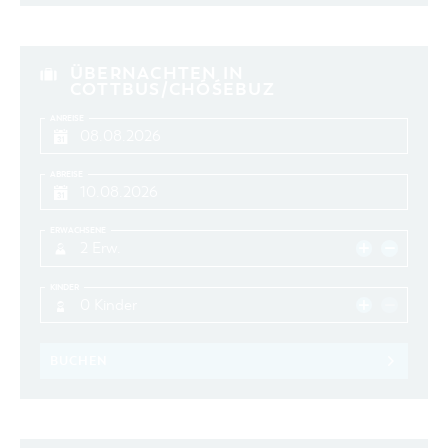
ÜBERNACHTEN IN
COTTBUS/CHÓŚEBUZ
ANREISE
ABREISE
ERWACHSENE
2 Erw.
KINDER
0 Kinder
BUCHEN