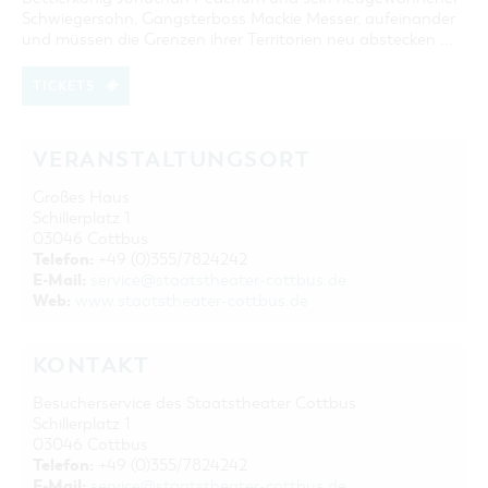
Schwiegersohn, Gangsterboss Mackie Messer, aufeinander
und müssen die Grenzen ihrer Territorien neu abstecken ...
TICKETS
VERANSTALTUNGSORT
Großes Haus
Schillerplatz 1
03046 Cottbus
Telefon:
+49 (0)355/7824242
E-Mail:
service@staatstheater-cottbus.de
Web:
www.staatstheater-cottbus.de
KONTAKT
Besucherservice des Staatstheater Cottbus
Schillerplatz 1
03046 Cottbus
Telefon:
+49 (0)355/7824242
E-Mail:
service@staatstheater-cottbus.de