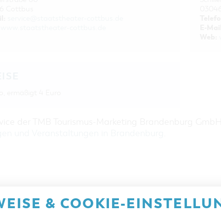
6 Cottbus
03046
l:
Telefo
service@staatstheater-cottbus.de
E-Mail
www.staatstheater-cottbus.de
Web:
EISE
o, ermäßigt 4 Euro
rvice der TMB Tourismus-Marketing Brandenburg Gmb
gen und Veranstaltungen in Brandenburg
.
EISE & COOKIE-EINSTELLU