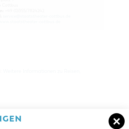
 Cottbus
n:
+49 (0)355/7824242
:
service@staatstheater-cottbus.de
www.staatstheater-cottbus.de
H:
Weitere Informationen zu Reisen,
NGEN