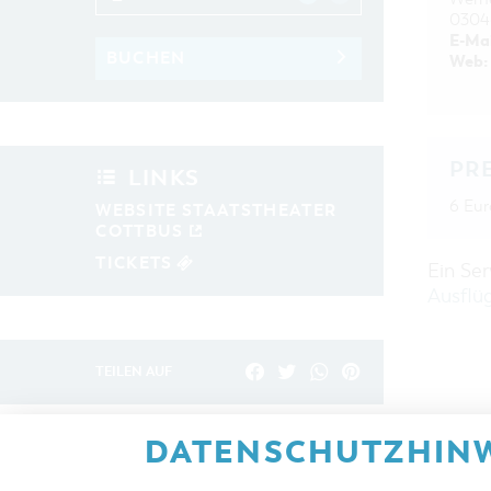
0304
E-Mai
BUCHEN
Web:
PR
LINKS
6 Eur
WEBSITE STAATSTHEATER
COTTBUS
TICKETS
Ein Se
Ausflü
TEILEN AUF
DATENSCHUTZHINW
ZURÜCK