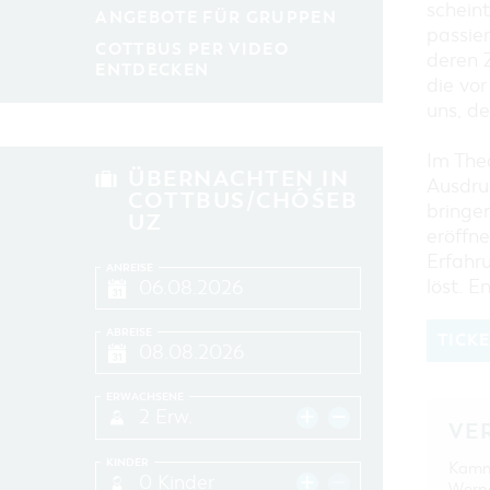
schein
ANGEBOTE FÜR GRUPPEN
passier
COTTBUS PER VIDEO
deren 
ENTDECKEN
die vor
uns, d
Im The
ÜBERNACHTEN IN
Ausdru
COTTBUS/CHÓŚEB
bringe
UZ
eröffn
Erfahr
ANREISE
löst. En
ABREISE
TICK
ERWACHSENE
2 Erw.
VE
KINDER
Kamm
0 Kinder
Werne