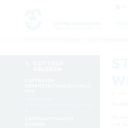
DE
Um Einstellungen zur Barrierefre
COTTBUS ENTDECKEN
COTT
Sehenswertes, Führungen, Tourentipps
COTTBU
COTTB
Sie sind hier:
Start
/
Cottbus erleben
/
Cottbuser Veranstaltungsk
ENTDECK
ERLEBE
B
S
COTTBUS
ERLEBEN
W
COTTBUSER
VERANSTALTUNGSHIGHLIG
HTS
18. JUNI
COTTBUSER
Musikt
VERANSTALTUNGSKALENDE
R
Wo man 
ÜBERNACHTUNGEN
und Sp
BUCHEN