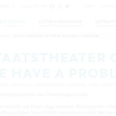
UTSCH
FOLGE UNS AUF
START
COTTBUS
fu
iheit vornehmen zu können wird die Berechtigung für
BUS ERLEBEN
COTTBUS BESONDERS
COTTBUS 
Gruppen, Übernachten, Events …
Ostsee, Postkutscher und mehr...
Einstellungen benötigt.
S
US
COTTBUS
COTTBUS FÜR
SERVICE &
COTTBUSER
INTERAKTIVE KARTE
DER COTTBUSER OSTS
STAATSTHEATER COTTBUS: WE HAVE A PROBLEM
alender
/
VERANSTALTUNGSHIGHLIGHTS
EN
N
ESONDERS
KONTAKT
FAMILIEN
FÜHRUNGEN FÜR JEDERMANN
DER COTTBUSER POST
COOKIE-EINSTELLUNGEN
COTTBUSER
DIE BAUMKUCHENFR
TOURENTIPPS, ARCHITEKTURPFAD
VERANSTALTUNGSKALENDER
TAATSTHEATER 
& PÜCKLERTICKET
SORBEN & WENDEN
ÜBERNACHTUNGEN BUCHEN
LAUSITZ FESTIVAL 202
ARCHITEKTURPFAD
COTTBUS
E HAVE A PROB
UNTERKÜNFTE
RADTOUREN
HEIRATEN IN COTTBU
CARAVANSTELLPLÄTZE
WANDERTOUREN
ANGEBOTE FÜR GRUPPEN
"WEG DES HANDWERKS"
 2023
19:00 UHR
KAMMERBÜHNE
THEATER / TANZ / KABAR
KANUTOUREN
ZUNFTZEICHEN
COTTBUS PER VIDEO ENTDECKEN
GRÜNES COTTBUS
heaterproduktion des Theaterjugendclubs
MUSEEN, GALERIEN, KULTUR
hinsieht, nur Krisen. Aggressionen, Katastrophen, Une
GASTRONOMIE
altung prägen unsere Welt anscheinend mehr denn je. 