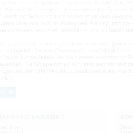
EINKAUFEN, PARKEN UND
t immer nur noch schlimmer zu werden. Es wird Zeit, da
COTTBUSER GESCHENKGUTSCHEIN
t. Wir sind die Generation, die im Internet aufgewachse
EINKAUFEN
Zukunft mit Sicherheit ganz anders ist als eure Gegenw
 allem an einem reich ist: Problemen. Wir sind jetzt da, 
PARKMÖGLICHKEITEN
enn wir wissen, wovon wir sprechen – Und wir haben di
WOCHENMÄRKTE
COTTBUSER GESCHENKGUTSCHEIN
aterjugendclub finden Jugendliche zu einem eigenen kr
ck, entwickeln Szenen, Choreografien und Musik selbst
DER PERFEKTE TAG
n Stücke auf die Bühne, die auch einem erwachsenen 
COTTBUS VON OBEN (FOTOS)
en können. Die Gruppe hat ein Jahr lang geprobt und g
COTTBUS VON OBEN
ungen und der Offenheit der Jugendlichen ist ein Musik
(KURZVIDEOS)
dlich!
ETS
RANSTALTUNGSORT
KO
erbühne
Besuc
rstraße 60
Schille