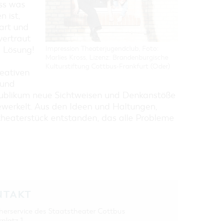
ss was
n ist,
art und
vertraut
e Lösung!
Impression Theaterjugendclub, Foto:
Marlies Kross, Lizenz: Brandenburgische
Kulturstiftung Cottbus-Frankfurt (Oder)
eativen
 und
Publikum neue Sichtweisen und Denkanstöße
ewerkelt. Aus den Ideen und Haltungen,
theaterstück entstanden, das alle Probleme
NTAKT
herservice des Staatstheater Cottbus
rplatz 1