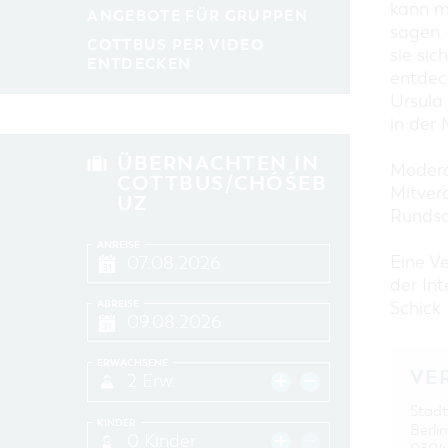
kann m
ANGEBOTE FÜR GRUPPEN
sagen. 
COTTBUS PER VIDEO
sie sic
ENTDECKEN
entdeck
Ursula
in der 
ÜBERNACHTEN IN
Modera
COTTBUS/CHÓŚEB
Mitvera
UZ
Runds
ANREISE
Eine Ve
der In
ABREISE
Schick
ERWACHSENE
VE
2 Erw.
Stadt
KINDER
Berli
0 Kinder