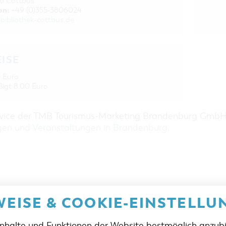
6 Cottbus
on:
+49 (0)355-3806024
bibliothek-cottbus.de
EISE
 Euro
igt 8,00 Euro
rvice der TMB Tourismus-Marketing Brandenburg Gmb
gen und Veranstaltungen in Brandenburg
.
EISE & COOKIE-EINSTELLU
Inhalte und Funktionen der Website bestmöglich anzub