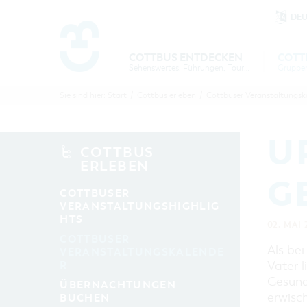
DE
Um Einstellungen zur Barrierefre
COTTBUS ENTDECKEN
COTT
Sehenswertes, Führungen, Tourentipps
COTTBU
COTTB
Sie sind hier:
Start
/
Cottbus erleben
/
Cottbuser Veranstaltungsk
ENTDECK
ERLEBE
B
U
COTTBUS
ERLEBEN
G
COTTBUSER
VERANSTALTUNGSHIGHLIG
HTS
02. MAI 
COTTBUSER
Als bei
VERANSTALTUNGSKALENDE
R
Vater l
Gesund
ÜBERNACHTUNGEN
erwisc
BUCHEN