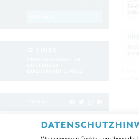
0304
Telef
Web:
BUCHEN
PR
10,00
LINKS
ermäß
PROGRAMMHEFT 28.
COTTBUSER
Ein Se
BÜCHERFRÜHLING
Ausflü
TEILEN AUF
DATENSCHUTZHINW
ZURÜCK
Wir verwenden Cookies, um Ihnen die 