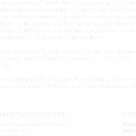
EINKAUFEN, PARKEN UND
an einmal sehen", würde Hanne jetzt gern zu ihrem Vat
COTTBUSER GESCHENKGUTSCHEIN
Aber soll sie es ihm wirklich heimzahlen? Am Sterbebett
EINKAUFEN
h an ihr Erwachsenwerden jenseits des väterlichen Dikt
t eine völlig unbekannte Seite dieses pedantischen Va
PARKMÖGLICHKEITEN
 Fricker (*1965) wurde in Schaffhausen geboren und leb
WOCHENMÄRKTE
Märkischen Schweiz in der Nähe von Berlin.
COTTBUSER GESCHENKGUTSCHEIN
tion: Katarzyna Zorn, Brandenburgisches Literaturbür
DER PERFEKTE TAG
nstalter: Brandenburgisches Literaturbüro, Lausitzer
COTTBUS VON OBEN (FOTOS)
chau
COTTBUS VON OBEN
(KURZVIDEOS)
ranstaltung im 28. Cottbuser Bücherfrühling. Präsentie
teressengemeinschaft Bücher in Cottbus. Schirmherr: O
RANSTALTUNGSORT
KO
Telefo
- und Regionalbibliothek Cottbus
Web:
ner Straße 13/14