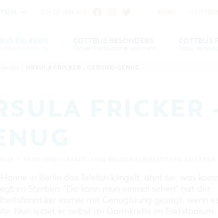
UTSCH
FOLGE UNS AUF
START
COTTBUS
fu
iheit vornehmen zu können wird die Berechtigung für
BUS ERLEBEN
COTTBUS BESONDERS
COTTBUS 
Gruppen, Übernachten, Events …
Ostsee, Postkutscher und mehr...
Einstellungen benötigt.
S
US
COTTBUS
COTTBUS FÜR
SERVICE &
COTTBUSER
INTERAKTIVE KARTE
DER COTTBUSER OSTS
URSULA FRICKER - GESUND GENUG
alender
/
VERANSTALTUNGSHIGHLIGHTS
EN
N
ESONDERS
KONTAKT
FAMILIEN
FÜHRUNGEN FÜR JEDERMANN
DER COTTBUSER POST
COOKIE-EINSTELLUNGEN
COTTBUSER
DIE BAUMKUCHENFR
TOURENTIPPS, ARCHITEKTURPFAD
VERANSTALTUNGSKALENDER
RSULA FRICKER 
& PÜCKLERTICKET
SORBEN & WENDEN
ÜBERNACHTUNGEN BUCHEN
LAUSITZ FESTIVAL 202
ARCHITEKTURPFAD
COTTBUS
ENUG
UNTERKÜNFTE
RADTOUREN
HEIRATEN IN COTTBU
CARAVANSTELLPLÄTZE
WANDERTOUREN
ANGEBOTE FÜR GRUPPEN
"WEG DES HANDWERKS"
2023
19:30 UHR
STADT- UND REGIONALBIBLIOTHEK COTTBUS
KANUTOUREN
ZUNFTZEICHEN
COTTBUS PER VIDEO ENTDECKEN
GRÜNES COTTBUS
 Hanne in Berlin das Telefon klingelt, ahnt sie, was komm
iegt im Sterben. "Da kann man einmal sehen", hat der
MUSEEN, GALERIEN, KULTUR
heitsfanatiker immer mit Genugtuung gesagt, wenn e
GASTRONOMIE
hte. Nun leidet er selbst an Darmkrebs im Endstadium.