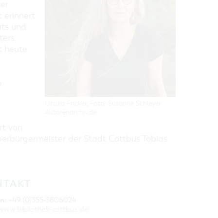
er
 erinnert
ats und
ters.
t heute
o
Ursula Fricker, Foto: Susanne Schleyer.
Autorenarchiv.de
rt von
berbürgermeister der Stadt Cottbus Tobias
NTAKT
n:
+49 (0)355-3806024
www.bibliothek-cottbus.de