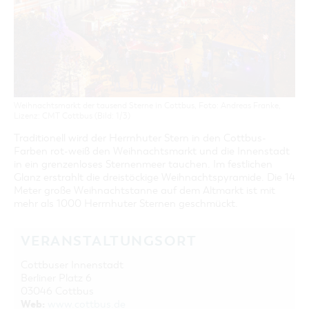
GASTRONOMIE
BAUMKUCHENFRAU
WANDERTOUREN
COTTBUS PER VIDEO ENTDECKEN
FREIZEIT UND KULTUR
CARAVANSTELLPLÄTZE
SERVICE & KONTAKT
EINKAUFEN, PARKEN UND COTTBUSER
SORBEN & WENDEN
KANUTOUREN
Anreise, Info, Souvenirs, Gutscheine
ÜBERNACHTUNGEN FÜR FAMILIEN
GESCHENKGUTSCHEIN
LAUSITZ FESTIVAL 2026 IN COTTBUS
TOURISTINFORMATION
DER PERFEKTE TAG
EINKAUFEN
HEIRATEN IN COTTBUS
COTTBUSER BILDERGALERIE
COTTBUS VON OBEN (FOTOS)
PARKMÖGLICHKEITEN
"WEG DES HANDWERKS" - DIE ZUNFTZEICHEN
INFOMATERIAL
COTTBUS VON OBEN (KURZVIDEOS)
WOCHENMÄRKTE
Weihnachtsmarkt der tausend Sterne in Cottbus, Foto: Andreas Franke,
LADEMÖGLICHKEITEN FÜR E-BIKES
Lizenz: CMT Cottbus (Bild: 1/3)
COTTBUSER GESCHENKGUTSCHEIN
GUTSCHEINE
Traditionell wird der Herrnhuter Stern in den Cottbus-
Farben rot-weiß den Weihnachtsmarkt und die Innenstadt
SOUVENIRS
in ein grenzenloses Sternenmeer tauchen. Im festlichen
Glanz erstrahlt die dreistöckige Weihnachtspyramide. Die 14
COTTBUS BARRIEREFREI
Meter große Weihnachtstanne auf dem Altmarkt ist mit
ÖFFENTLICHE TOILETTEN
mehr als 1000 Herrnhuter Sternen geschmückt.
NACHHALTIGKEIT - WIR SIND DABEI!
VERANSTALTUNGSORT
Cottbuser Innenstadt
Berliner Platz 6
03046 Cottbus
Web:
www.cottbus.de