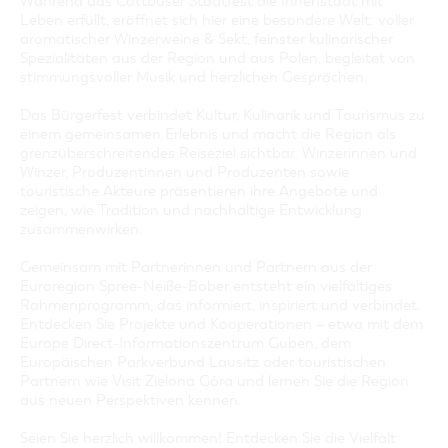
Während das Cottbuser Stadtfest die Innenstadt mit
Leben erfüllt, eröffnet sich hier eine besondere Welt: voller
aromatischer Winzerweine & Sekt, feinster kulinarischer
Spezialitäten aus der Region und aus Polen, begleitet von
stimmungsvoller Musik und herzlichen Gesprächen.
Das Bürgerfest verbindet Kultur, Kulinarik und Tourismus zu
einem gemeinsamen Erlebnis und macht die Region als
grenzüberschreitendes Reiseziel sichtbar. Winzerinnen und
Winzer, Produzentinnen und Produzenten sowie
touristische Akteure präsentieren ihre Angebote und
zeigen, wie Tradition und nachhaltige Entwicklung
zusammenwirken.
Gemeinsam mit Partnerinnen und Partnern aus der
Euroregion Spree-Neiße-Bober entsteht ein vielfältiges
Rahmenprogramm, das informiert, inspiriert und verbindet.
Entdecken Sie Projekte und Kooperationen – etwa mit dem
Europe Direct-Informationszentrum Guben, dem
Europäischen Parkverbund Lausitz oder touristischen
Partnern wie Visit Zielona Góra und lernen Sie die Region
aus neuen Perspektiven kennen.
Seien Sie herzlich willkommen! Entdecken Sie die Vielfalt