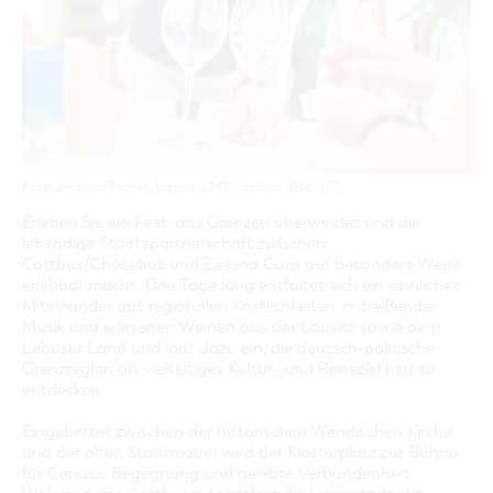
GASTRONOMIE
BAUMKUCHENFRAU
WANDERTOUREN
COTTBUS PER VIDEO ENTDECKEN
FREIZEIT UND KULTUR
CARAVANSTELLPLÄTZE
SERVICE & KONTAKT
EINKAUFEN, PARKEN UND COTTBUSER
SORBEN & WENDEN
KANUTOUREN
Anreise, Info, Souvenirs, Gutscheine
ÜBERNACHTUNGEN FÜR FAMILIEN
GESCHENKGUTSCHEIN
LAUSITZ FESTIVAL 2026 IN COTTBUS
TOURISTINFORMATION
DER PERFEKTE TAG
EINKAUFEN
HEIRATEN IN COTTBUS
COTTBUSER BILDERGALERIE
COTTBUS VON OBEN (FOTOS)
PARKMÖGLICHKEITEN
"WEG DES HANDWERKS" - DIE ZUNFTZEICHEN
INFOMATERIAL
COTTBUS VON OBEN (KURZVIDEOS)
WOCHENMÄRKTE
LADEMÖGLICHKEITEN FÜR E-BIKES
Foto: Andreas Franke, Lizenz: CMT Cottbus (Bild: 1/7)
COTTBUSER GESCHENKGUTSCHEIN
GUTSCHEINE
Erleben Sie ein Fest, das Grenzen überwindet und die
lebendige Städtepartnerschaft zwischen
SOUVENIRS
Cottbus/Chóśebuz und Zielona Góra auf besondere Weise
COTTBUS BARRIEREFREI
erlebbar macht. Drei Tage lang entfaltet sich ein sinnliches
Miteinander aus regionalen Köstlichkeiten, mitreißender
ÖFFENTLICHE TOILETTEN
Musik und erlesenen Weinen aus der Lausitz sowie dem
Lebuser Land und lädt dazu ein, die deutsch-polnische
NACHHALTIGKEIT - WIR SIND DABEI!
Grenzregion als vielseitiges Kultur- und Reiseziel neu zu
entdecken.
Eingebettet zwischen der historischen Wendischen Kirche
und der alten Stadtmauer wird der Klosterplatz zur Bühne
für Genuss, Begegnung und gelebte Verbundenheit.