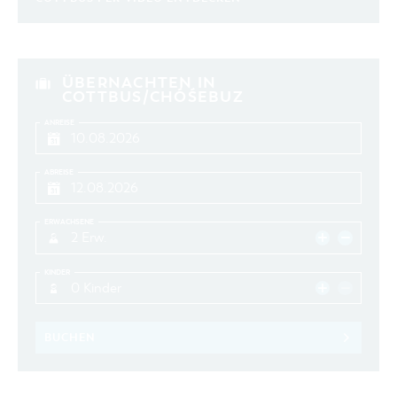
ÜBERNACHTEN IN
COTTBUS/CHÓŚEBUZ
ANREISE
ABREISE
ERWACHSENE
2 Erw.
KINDER
0 Kinder
BUCHEN