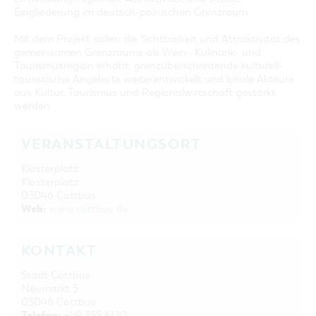
Eingliederung im deutsch-polnischen Grenzraum.
Mit dem Projekt sollen die Sichtbarkeit und Attraktivität des
gemeinsamen Grenzraums als Wein-, Kulinarik- und
Tourismusregion erhöht, grenzüberschreitende kulturell-
touristische Angebote weiterentwickelt und lokale Akteure
aus Kultur, Tourismus und Regionalwirtschaft gestärkt
werden.
VERANSTALTUNGSORT
Klosterplatz
Klosterplatz
03046 Cottbus
Web:
www.cottbus.de
KONTAKT
Stadt Cottbus
Neumarkt 5
03046 Cottbus
Telefon:
+49 355 6120