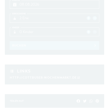
ABREISE
ERWACHSENE
2 Erw.
KINDER
0 Kinder
BUCHEN
LINKS
HTTP://COTTBUSER-WOCHENMARKT.DE
TEILEN AUF