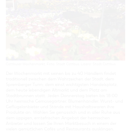
GASTRONOMIE
BAUMKUCHENFRAU
WANDERTOUREN
COTTBUS PER VIDEO ENTDECKEN
FREIZEIT UND KULTUR
CARAVANSTELLPLÄTZE
SERVICE & KONTAKT
EINKAUFEN, PARKEN UND COTTBUSER
SORBEN & WENDEN
KANUTOUREN
Anreise, Info, Souvenirs, Gutscheine
ÜBERNACHTUNGEN FÜR FAMILIEN
GESCHENKGUTSCHEIN
LAUSITZ FESTIVAL 2026 IN COTTBUS
TOURISTINFORMATION
DER PERFEKTE TAG
EINKAUFEN
HEIRATEN IN COTTBUS
COTTBUSER BILDERGALERIE
COTTBUS VON OBEN (FOTOS)
PARKMÖGLICHKEITEN
"WEG DES HANDWERKS" - DIE ZUNFTZEICHEN
INFOMATERIAL
COTTBUS VON OBEN (KURZVIDEOS)
WOCHENMÄRKTE
LADEMÖGLICHKEITEN FÜR E-BIKES
COTTBUSER GESCHENKGUTSCHEIN
GUTSCHEINE
Cottbuser Wochenmarkt, Foto: Stadt Cottbus, Lizenz: Stadt Cottbus
SOUVENIRS
Der Wochenmarkt mit seinen bis zu 40 Händlern findet
COTTBUS BARRIEREFREI
traditionell zwischen dem Wahrzeichen der Stadt, dem
ÖFFENTLICHE TOILETTEN
Spremberger Turm; dem einst wichtigsten Handelsplatz,
dem heute lebendigen Altmarkt und dem Platz am
NACHHALTIGKEIT - WIR SIND DABEI!
Stadtbrunnen statt. Jeden Donnerstag bieten bis 18:00
Uhr heimische Gemüsegärtner, Blumenhändler, Wurst- und
Geflügelanbieter und Stände mit Haushaltswaren ihre
Produkte an. Wählen Sie genüsslich und in aller Ruhe aus
dem üppigen, erntefrischen Angebot der heimischen
Anbieter und lassen Sie Ihren Marktbesuch in einem der
vielen gemütlichen Cafés und Restaurants ausklingen.