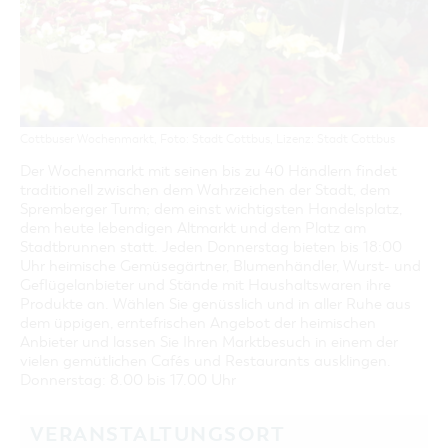
GASTRONOMIE
BAUMKUCHENFRAU
WANDERTOUREN
COTTBUS PER VIDEO ENTDECKEN
FREIZEIT UND KULTUR
CARAVANSTELLPLÄTZE
SERVICE & KONTAKT
EINKAUFEN, PARKEN UND COTTBUSER
SORBEN & WENDEN
KANUTOUREN
Anreise, Info, Souvenirs, Gutscheine
ÜBERNACHTUNGEN FÜR FAMILIEN
GESCHENKGUTSCHEIN
LAUSITZ FESTIVAL 2026 IN COTTBUS
TOURISTINFORMATION
DER PERFEKTE TAG
EINKAUFEN
HEIRATEN IN COTTBUS
COTTBUSER BILDERGALERIE
COTTBUS VON OBEN (FOTOS)
PARKMÖGLICHKEITEN
"WEG DES HANDWERKS" - DIE ZUNFTZEICHEN
INFOMATERIAL
Cottbuser Wochenmarkt, Foto: Stadt Cottbus, Lizenz: Stadt Cottbus
COTTBUS VON OBEN (KURZVIDEOS)
WOCHENMÄRKTE
LADEMÖGLICHKEITEN FÜR E-BIKES
Der Wochenmarkt mit seinen bis zu 40 Händlern findet
COTTBUSER GESCHENKGUTSCHEIN
traditionell zwischen dem Wahrzeichen der Stadt, dem
GUTSCHEINE
Spremberger Turm; dem einst wichtigsten Handelsplatz,
SOUVENIRS
dem heute lebendigen Altmarkt und dem Platz am
Stadtbrunnen statt. Jeden Donnerstag bieten bis 18:00
COTTBUS BARRIEREFREI
Uhr heimische Gemüsegärtner, Blumenhändler, Wurst- und
Geflügelanbieter und Stände mit Haushaltswaren ihre
ÖFFENTLICHE TOILETTEN
Produkte an. Wählen Sie genüsslich und in aller Ruhe aus
NACHHALTIGKEIT - WIR SIND DABEI!
dem üppigen, erntefrischen Angebot der heimischen
Anbieter und lassen Sie Ihren Marktbesuch in einem der
vielen gemütlichen Cafés und Restaurants ausklingen.
Donnerstag: 8.00 bis 17.00 Uhr
VERANSTALTUNGSORT