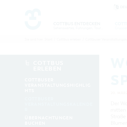
DE
Um Einstellungen zur Barrierefre
COTTBUS ENTDECKEN
COTT
Sehenswertes, Führungen, Tourentipps
COTTBU
COTTB
Sie sind hier:
Start
/
Cottbus erleben
/
Cottbuser Veranstaltungsk
ENTDECK
ERLEBE
B
W
COTTBUS
ERLEBEN
S
COTTBUSER
VERANSTALTUNGSHIGHLIG
HTS
20. MÄR
COTTBUSER
Der Wo
VERANSTALTUNGSKALENDE
R
mitten
Straße
ÜBERNACHTUNGEN
Blumen
BUCHEN