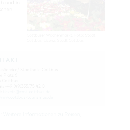
ch und in
schen
n
Cottbuser Wochenmarkt, Foto: Stadt
Cottbus, Lizenz: Stadt Cottbus
NTAKT
usService/ Stadthalle Cottbus
er Platz 6
 Cottbus
n:
+49 (49)355/75 42 0
:
tickets@cmt-cottbus.de
www.cottbus-tourismus.de
H:
Weitere Informationen zu Reisen,