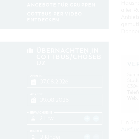
Hausha
ANGEBOTE FÜR GRUPPEN
aller 
COTTBUS PER VIDEO
Anbiete
ENTDECKEN
gemütl
Donner
ÜBERNACHTEN IN
COTTBUS/CHÓŚEB
UZ
VE
Sprem
ANREISE
Stadt
0304
Telef
ABREISE
Web:
ERWACHSENE
2 Erw.
Ein Se
Ausflü
KINDER
0 Kinder