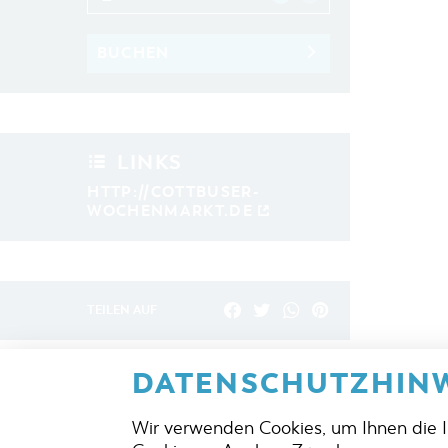
BUCHEN
LINKS
HTTP://COTTBUSER-
WOCHENMARKT.DE
TEILEN AUF
DATENSCHUTZHINW
ZURÜCK
Wir verwenden Cookies, um Ihnen die 