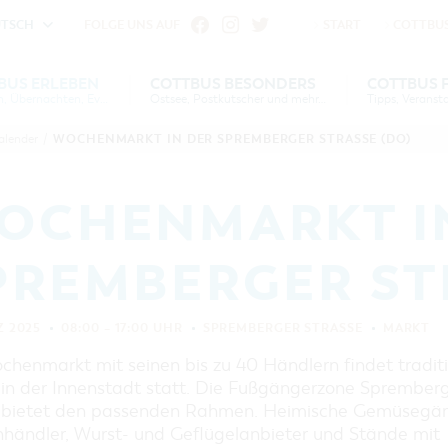
UTSCH
FOLGE UNS AUF
START
COTTBUS
fu
iheit vornehmen zu können wird die Berechtigung für
BUS ERLEBEN
COTTBUS BESONDERS
COTTBUS 
Gruppen, Übernachten, Events …
Ostsee, Postkutscher und mehr...
Einstellungen benötigt.
S
US
COTTBUS
COTTBUS FÜR
SERVICE &
COTTBUSER
INTERAKTIVE KARTE
DER COTTBUSER OSTS
WOCHENMARKT IN DER SPREMBERGER STRASSE (DO)
alender
/
VERANSTALTUNGSHIGHLIGHTS
EN
N
ESONDERS
KONTAKT
FAMILIEN
FÜHRUNGEN FÜR JEDERMANN
DER COTTBUSER POST
COOKIE-EINSTELLUNGEN
COTTBUSER
DIE BAUMKUCHENFR
TOURENTIPPS, ARCHITEKTURPFAD
VERANSTALTUNGSKALENDER
OCHENMARKT I
& PÜCKLERTICKET
SORBEN & WENDEN
ÜBERNACHTUNGEN BUCHEN
LAUSITZ FESTIVAL 202
ARCHITEKTURPFAD
COTTBUS
PREMBERGER STR
UNTERKÜNFTE
RADTOUREN
HEIRATEN IN COTTBU
CARAVANSTELLPLÄTZE
WANDERTOUREN
ANGEBOTE FÜR GRUPPEN
"WEG DES HANDWERKS"
Z 2025
08:00 – 17:00 UHR
SPREMBERGER STRASSE
MARKT
KANUTOUREN
ZUNFTZEICHEN
COTTBUS PER VIDEO ENTDECKEN
GRÜNES COTTBUS
chenmarkt mit seinen bis zu 40 Händlern findet traditi
 in der Innenstadt statt. Die Fußgängerzone Sprember
MUSEEN, GALERIEN, KULTUR
 bietet den passenden Rahmen. Heimische Gemüsegärt
GASTRONOMIE
händler, Wurst- und Geflügelanbieter und Stände mit