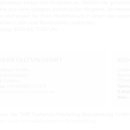
EINKAUFEN, PARKEN UND
ltswaren bieten ihre Produkte an. Wählen Sie genüssli
COTTBUSER GESCHENKGUTSCHEIN
Ruhe aus dem üppigen, erntefrischen Angebot der heimi
EINKAUFEN
r und lassen Sie Ihren Marktbesuch in einem der viele
ichen Cafés und Restaurants ausklingen.
PARKMÖGLICHKEITEN
stag: 8.00 bis 17.00 Uhr
WOCHENMÄRKTE
COTTBUSER GESCHENKGUTSCHEIN
DER PERFEKTE TAG
COTTBUS VON OBEN (FOTOS)
RANSTALTUNGSORT
KO
COTTBUS VON OBEN
berger Straße
Cottb
(KURZVIDEOS)
hallenvorplatz
Berlin
6 Cottbus
03046
on:
Telefo
+49 (49)355/75 42 0
E-Mail
www.cottbus-tourismus.de
Web:
rvice der TMB Tourismus-Marketing Brandenburg Gmb
gen und Veranstaltungen in Brandenburg
.