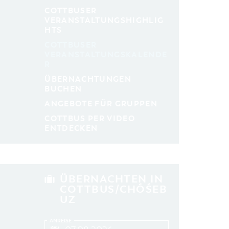
aktuelle und laufende Veranstaltungen
COTTBUSER
VERANSTALTUNGSHIGHLIG
HTS
SUCHBEGRIFF
COTTBUSER
VERANSTALTUNGSKALENDE
R
ORT
ÜBERNACHTUNGEN
BUCHEN
SUCHEN
ANGEBOTE FÜR GRUPPEN
COTTBUS PER VIDEO
ENTDECKEN
ÜBERNACHTEN IN
COTTBUS/CHÓŚEB
UZ
ANREISE