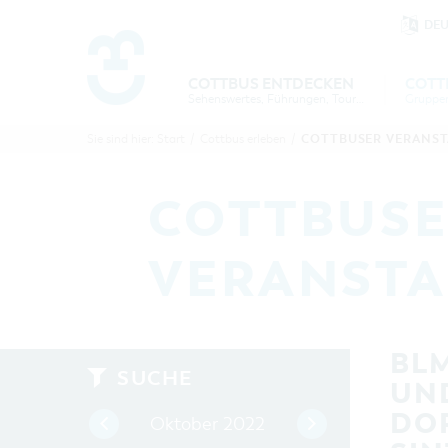
DE
Um Einstellungen zur Barrierefre
COTTBUS ENTDECKEN
COTT
Sehenswertes, Führungen, Tourentipps
COTTBU
COTTB
COTTBUSER VERANS
Sie sind hier:
Start
/
Cottbus erleben
/
ENTDECK
ERLEBE
B
COTTBUSE
VERANST
BLM
SUCHE
UN
DO
Oktober 2022