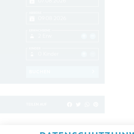
ABREISE
ERWACHSENE
2 Erw.
KINDER
0 Kinder
BUCHEN
TEILEN AUF