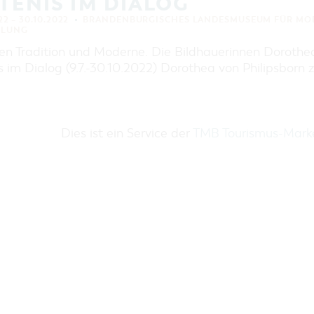
TENIS IM DIALOG
EINKAUFEN, PARKEN UND
COTTBUSER GESCHENKGUTSCHEIN
22 – 30.10.2022
BRANDENBURGISCHES LANDESMUSEUM FÜR MOD
LLUNG
EINKAUFEN
en Tradition und Moderne. Die Bildhauerinnen Dorothe
PARKMÖGLICHKEITEN
s im Dialog (9.7.-30.10.2022) Dorothea von Philipsborn z
WOCHENMÄRKTE
COTTBUSER GESCHENKGUTSCHEIN
DER PERFEKTE TAG
Dies ist ein Service der
TMB Tourismus-Mar
COTTBUS VON OBEN (FOTOS)
COTTBUS VON OBEN
(KURZVIDEOS)