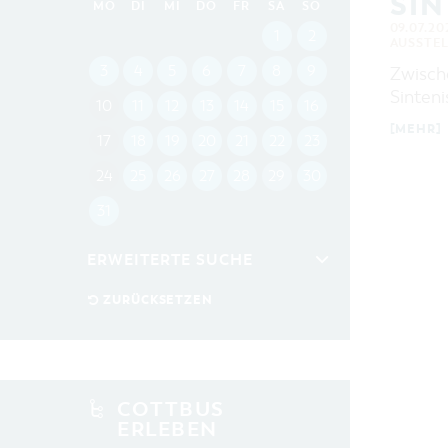
SIN
MO
DI
MI
DO
FR
SA
SO
09.07.20
1
2
AUSSTE
3
4
5
6
7
8
9
Zwisch
Sinteni
10
11
12
13
14
15
16
[MEHR]
17
18
19
20
21
22
23
24
25
26
27
28
29
30
31
ERWEITERTE SUCHE
Zeitraum
ZURÜCKSETZEN
VON
BIS
KATEGORIE
alle Kategorien
COTTBUS
ERLEBEN
LAUFZEIT