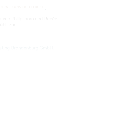
ERNE KUNST (COTTBUS)
a von Philipsborn und Renée
ählt zur …
keting Brandenburg GmbH
.