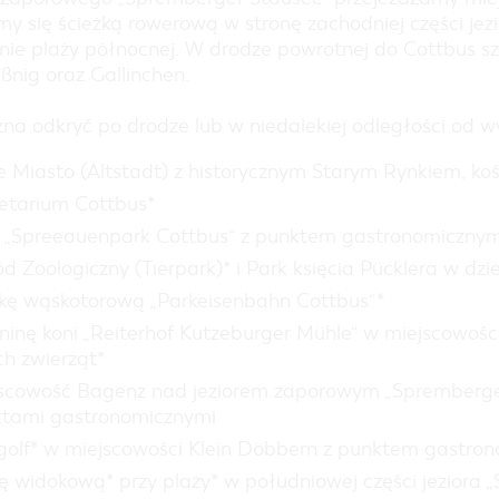
my się ścieżką rowerową w stronę zachodniej części jez
nie plaży północnej. W drodze powrotnej do Cottbus s
ßnig oraz Gallinchen.
na odkryć po drodze lub w niedalekiej odległości od w
e Miasto (Altstadt) z historycznym Starym Rynkiem, ko
etarium Cottbus*
 „Spreeauenpark Cottbus“ z punktem gastronomiczny
d Zoologiczny (Tierpark)* i Park księcia Pücklera w dzie
jkę wąskotorową „Parkeisenbahn Cottbus“*
ninę koni „Reiterhof Kutzeburger Mühle“ w miejscowości
ch zwierząt*
scowość Bagenz nad jeziorem zaporowym „Spremberger
tami gastronomicznymi
golf* w miejscowości Klein Döbbern z punktem gastro
ę widokową* przy plaży* w południowej części jeziora 