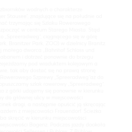
o zbiorników wodnych o charakterze
er Stausee”, znajdujące się na południe od
chać trzymając się Szlaku Rowerowego
zpocząć w centrum Starego Miasta. Stąd
go „Spreeradweg”, ciągnącego się w górę
k, Branitzer Park, ZOO) w dzielnicy Branitz.
ej małego dworca „Bahnhof Schloss und
 szlabanem i dotrzeć ponownie do brzegu
, przejeżdżamy pod wiaduktem kolejowym a
wie, tak aby dostać się na prawą stronę
ku Rowerowego Szprewy „Spreeradweg”aż do
u opuszczamy szlak rowerowy „Spreeradweg”.
o z górki udajemy się ponownie w kierunku
y do głównej ulicy w miejscowości
cinek drogi, a następnie opuścić ją skręcając
azdem z miejscowości Frauendorf. Ścieżka
ba skręcić w kierunku miejscowośsci
iejscowości Bagenz. Podczas jazdy dookoła
scowości Sellessen i Bühlow. Z Bühlow