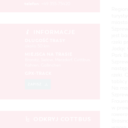
telefon
: +49 355-75420
Region
turyst
miasta
Szprew
INFORMACJE
jest b
DŁUGOŚĆ TRASY
rzeki p
około 50 km
Jadąc 
MIEJSCA NA TRASIE
Park Br
Branitz, Sielow, Merzdorf, Cottbus,
Szprew
Kahren, Gallinchen
następ
GPX-TRACK
rzeki.
tablic
ZAPISZ
Na mał
Szprew
Frauend
w praw
rowero
ODKRYJ COTTBUS
Bräsin
jezior