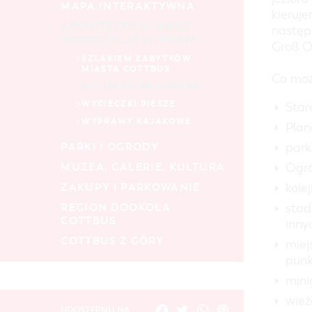
MAPA INTERAKTYWNA
kieruje
ARCHITEKTURA ORAZ
następ
PROPOZYCJE WYPRAW
Groß O
SZLAKIEM ZABYTKÓW
MIASTA COTTBUS
Co moż
WYCIECZKI ROWEROWE
WYCIECZKI PIESZE
Star
WYPRAWY KAJAKOWE
Plan
park
PARKI I OGRODY
Ogró
MUZEA, GALERIE, KULTURA
kole
ZAKUPY I PARKOWANIE
stad
REGION DOOKOŁA
COTTBUS
inny
COTTBUS Z GÓRY
miej
punk
mini
wież
UDOSTĘPNIJ NA