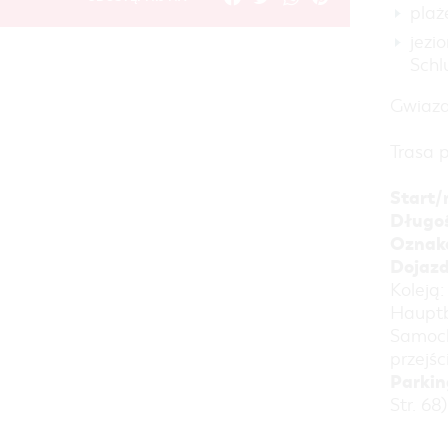
plaż
jezi
Schl
Gwiazdk
Trasa 
Start/
Długoś
Oznako
Dojazd
Koleją:
Hauptb
Samoch
przejśc
Parkin
Str. 68)