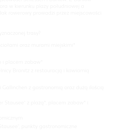
iora w kierunku plaży południowej a
zlak rowerowy prowadzi przez miejscowości
yznaczonej trasy?
ściołami oraz murami miejskimi*
m i placem zabaw*
lnicy Branitz z restauracją i kawiarnią
 Gallinchen z gastronomią oraz dużą ilością
 Stausee“ z plażą*, placem zabaw* i
nomicznym
„Stausee”, punkty gastronomiczne