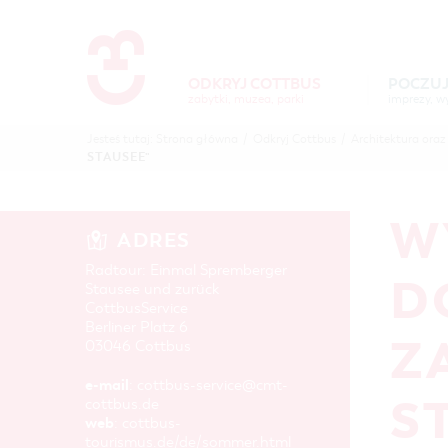
Um Einstellungen zur Barrierefre
ODKRYJ COTTBUS
POCZUJ
zabytki, muzea, parki
POCZUJ
ODKR
Jesteś tutaj:
Strona główna
/
Odkryj Cottbus
/
Architektura ora
COTTBUS
COTTB
STAUSEE"
W
ADRES
Radtour: Einmal Spremberger
D
Stausee und zurück
CottbusService
Berliner Platz 6
Z
03046 Cottbus
e-mail
:
cottbus-service@cmt-
S
cottbus.de
web
:
cottbus-
tourismus.de/de/sommer.html