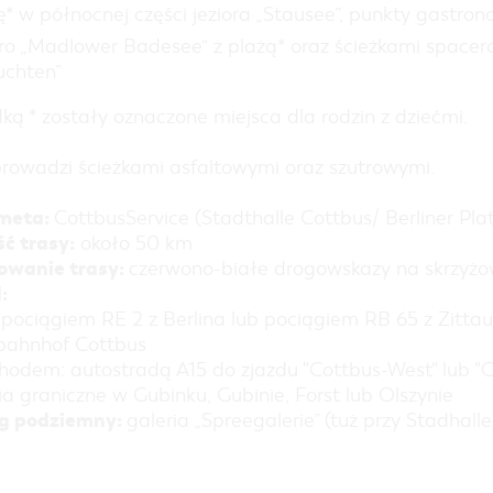
ę* w północnej części jeziora „Stausee”, punkty gastro
oro „Madlower Badesee“ z plażą* oraz ścieżkami space
uchten”
ą * zostały oznaczone miejsca dla rodzin z dziećmi.
prowadzi ścieżkami asfaltowymi oraz szutrowymi.
meta:
CottbusService (Stadthalle Cottbus/ Berliner Pla
ć trasy:
około 50 km
wanie trasy:
czerwono-białe drogowskazy na skrzyż
:
 pociągiem RE 2 z Berlina lub pociągiem RB 65 z Zittau
ahnhof Cottbus
odem: autostradą A15 do zjazdu "Cottbus-West" lub "Co
ia graniczne w Gubinku, Gubinie, Forst lub Olszynie
g podziemny:
galeria „Spreegalerie” (tuż przy Stadhall