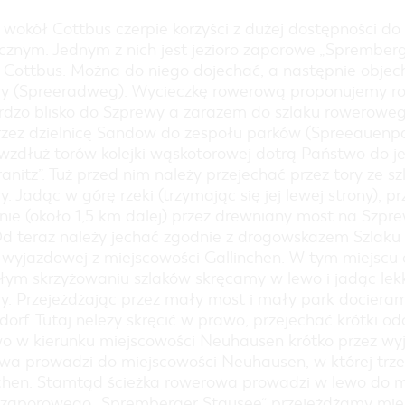
ZAKUPY
 wokół Cottbus czerpie korzyści z dużej dostępności d
PARKINGI
ycznym. Jednym z nich jest jezioro zaporowe „Spremberg
JARMARKI I NIEDZIELE HANDLOWE
 Cottbus. Można do niego dojechać, a następnie obje
REGION DOOKOŁA COTTBUS
y (Spreeradweg). Wycieczkę rowerową proponujemy ro
COTTBUS Z GÓRY
ardzo blisko do Szprewy a zarazem do szlaku rowerowe
rzez dzielnicę Sandow do zespołu parków (Spreeauenpar
wzdłuż torów kolejki wąskotorowej dotrą Państwo do j
anitz”. Tuż przed nim należy przejechać przez tory ze
y. Jadąc w górę rzeki (trzymając się jej lewej strony)
nie (około 1,5 km dalej) przez drewniany most na Szpre
 Od teraz należy jechać zgodnie z drogowskazem Szla
y wyjazdowej z miejscowości Gallinchen. W tym miejsc
ym skrzyżowaniu szlaków skręcamy w lewo i jadąc lekk
y. Przejeżdżając przez mały most i mały park docieram
orf. Tutaj neleży skręcić w prawo, przejechać krótki od
o w kierunku miejscowości Neuhausen krótko przez wyj
wa prowadzi do miejscowości Neuhausen, w której trze
chen. Stamtąd ścieżka rowerowa prowadzi w lewo do m
a zaporowego „Spremberger Stausee“ przejeżdżamy miej