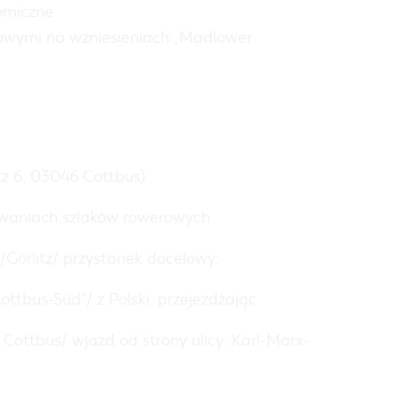
nomiczne
rowymi na wzniesieniach „Madlower
tz 6, 03046 Cottbus)
owaniach szlaków rowerowych
/Görlitz/ przystanek docelowy:
ttbus-Süd"/ z Polski: przejeżdżając
e Cottbus/ wjazd od strony ulicy: Karl-Marx-