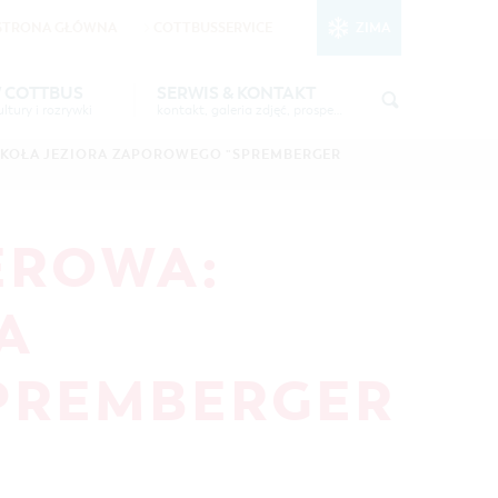
STRONA GŁÓWNA
COTTBUSSERVICE
ZIMA
nktionale Cookies
in den Cookie-
W COTTBUS
SERWIS & KONTAKT
ltury i rozrywki
kontakt, galeria zdjęć, prospekty
STSEE"
INFORMACJA TURYSTYCZNA
CZAS WOLNY I KULTURA
KOŁA JEZIORA ZAPOROWEGO "SPREMBERGER
GALERIA ZDJĘĆ
IMPREZY KULTURALNE
6 W
MATERIAŁ INFORMACYJNY
EROWA:
MIEJSCA DO ŁADOWANIA
ROWERÓW ELEKTRYCZNYCH
TOALETY PUBLICZNE W COTTBUS
A
PREMBERGER