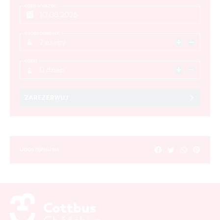
DZIEŃ WYJAZDU
OSOBY DOROSŁE
2 osoby
DZIECI
0 dzieci
ZAREZERWUJ
UDOSTĘPNIJ NA