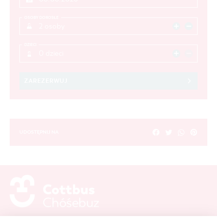
OSOBY DOROSŁE
2 osoby
DZIECI
0 dzieci
ZAREZERWUJ
UDOSTĘPNIJ NA