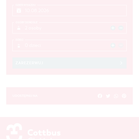
DZIEŃ WYJAZDU
OSOBY DOROSŁE
2 osoby
DZIECI
0 dzieci
ZAREZERWUJ
UDOSTĘPNIJ NA