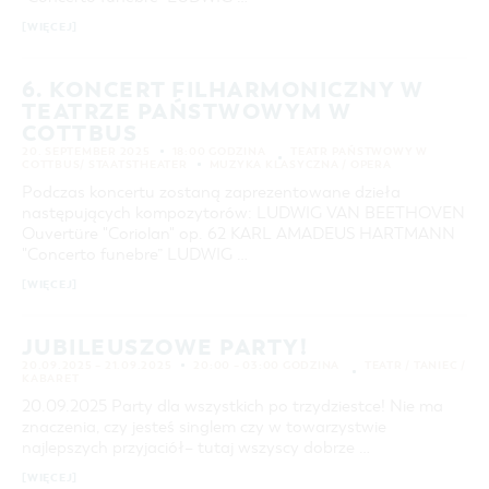
29
30
COTTBUS Z GÓRY
FILM O COTTBUS
LAUSITZ FESTIWAL 2026 W COTTBUS
CZAS WOLNY I KULTURA
PARKINGI
POLE KARAWANINGOWE
[WIĘCEJ]
SERWIS & KONTAKT
kontakt, galeria zdjęć, prospekty
IMPREZY KULTURALNE
JARMARKI I NIEDZIELE HANDLOWE
WYSZUKIWANIE ZAAWANSOWANE
6. KONCERT FILHARMONICZNY W
INFORMACJA TURYSTYCZNA
przedział czasowy
COFNIJ
TEATRZE PAŃSTWOWYM W
GALERIA ZDJĘĆ
OD
COTTBUS
DO
MATERIAŁ INFORMACYJNY
20. SEPTEMBER 2025
18:00 GODZINA
TEATR PAŃSTWOWY W
COTTBUS/ STAATSTHEATER
MUZYKA KLASYCZNA / OPERA
MIEJSCA DO ŁADOWANIA ROWERÓW
KATEGORIA
Podczas koncertu zostaną zaprezentowane dzieła
wszystkie kategorie
ELEKTRYCZNYCH
następujących kompozytorów: LUDWIG VAN BEETHOVEN
Ouvertüre "Coriolan" op. 62 KARL AMADEUS HARTMANN
TOALETY PUBLICZNE W COTTBUS
CZAS TRWANIA
"Concerto funebre” LUDWIG …
aktualne imprezy kulturalne
[WIĘCEJ]
SZUKANE SŁOWO
JUBILEUSZOWE PARTY!
20.09.2025 – 21.09.2025
20:00 – 03:00 GODZINA
TEATR / TANIEC /
KABARET
MIEJSCE
20.09.2025 Party dla wszystkich po trzydziestce! Nie ma
znaczenia, czy jesteś singlem czy w towarzystwie
najlepszych przyjaciół– ​​tutaj wszyscy dobrze …
SZUKAJ
[WIĘCEJ]