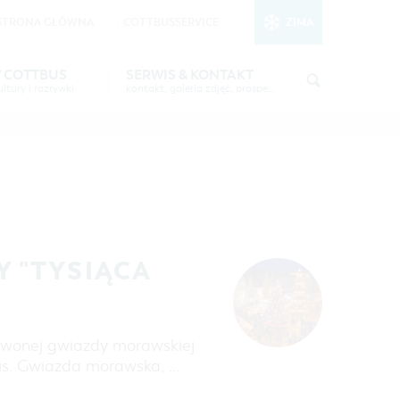
STRONA GŁÓWNA
COTTBUSSERVICE
ZIMA
nktionale Cookies
in den Cookie-
W COTTBUS
SERWIS & KONTAKT
ltury i rozrywki
kontakt, galeria zdjęć, prospekty
STSEE"
INFORMACJA TURYSTYCZNA
CZAS WOLNY I KULTURA
GALERIA ZDJĘĆ
IMPREZY KULTURALNE
6 W
MATERIAŁ INFORMACYJNY
MIEJSCA DO ŁADOWANIA
ROWERÓW ELEKTRYCZNYCH
TOALETY PUBLICZNE W COTTBUS
 "TYSIĄCA
erwonej gwiazdy morawskiej
us. Gwiazda morawska, …