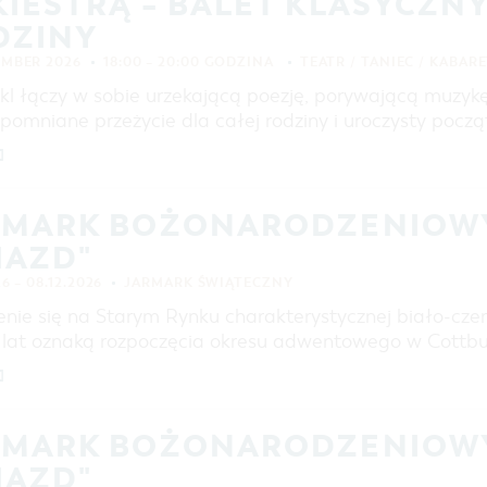
IESTRĄ – BALET KLASYCZNY
DZINY
EMBER 2026
18:00 – 20:00 GODZINA
TEATR / TANIEC / KABAR
kl łączy w sobie urzekającą poezję, porywającą muzykę
pomniane przeżycie dla całej rodziny i uroczysty począ
]
RMARK BOŻONARODZENIOWY
IAZD"
26 – 08.12.2026
JARMARK ŚWIĄTECZNY
enie się na Starym Rynku charakterystycznej biało-cz
d lat oznaką rozpoczęcia okresu adwentowego w Cottb
]
RMARK BOŻONARODZENIOWY
IAZD"