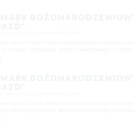
ZAKUPY
PARKINGI
RMARK BOŻONARODZENIOWY
JARMARKI I NIEDZIELE HANDLOWE
IAZD"
REGION DOOKOŁA COTTBUS
26 – 04.12.2026
JARMARK ŚWIĄTECZNY
COTTBUS Z GÓRY
enie się na Starym Rynku charakterystycznej biało-cz
d lat oznaką rozpoczęcia okresu adwentowego w Cottb
]
RMARK BOŻONARODZENIOWY
IAZD"
26 – 05.12.2026
JARMARK ŚWIĄTECZNY
enie się na Starym Rynku charakterystycznej biało-cz
d lat oznaką rozpoczęcia okresu adwentowego w Cottb
]