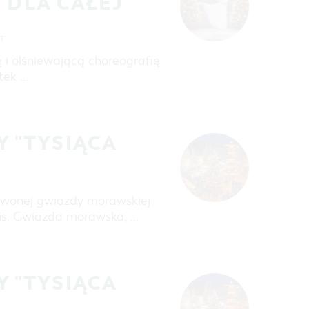
 DLA CAŁEJ
ET
 i olśniewającą choreografię
tek …
 "TYSIĄCA
erwonej gwiazdy morawskiej
us. Gwiazda morawska, …
 "TYSIĄCA