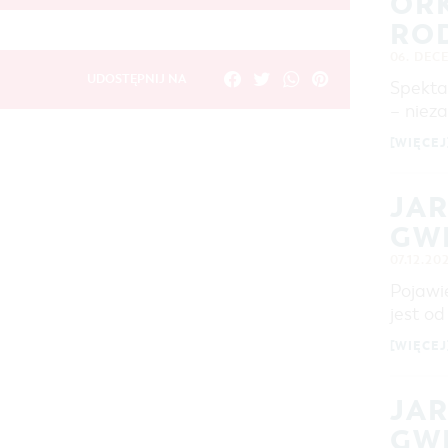
ORK
RO
06. DEC
UDOSTĘPNIJ NA
Spekta
– nieza
[WIĘCEJ
JA
GW
07.12.20
Pojawi
jest o
[WIĘCEJ
JA
GW