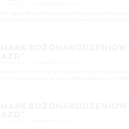
26 – 09.12.2026
JARMARK ŚWIĄTECZNY
enie się na Starym Rynku charakterystycznej biało-cz
d lat oznaką rozpoczęcia okresu adwentowego w Cottb
]
RMARK BOŻONARODZENIOWY
IAZD"
26 – 10.12.2026
JARMARK ŚWIĄTECZNY
enie się na Starym Rynku charakterystycznej biało-cz
d lat oznaką rozpoczęcia okresu adwentowego w Cottb
]
RMARK BOŻONARODZENIOWY
IAZD"
6 – 11.12.2026
JARMARK ŚWIĄTECZNY