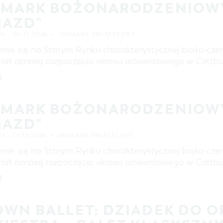
RMARK BOŻONARODZENIOWY
IAZD"
26 – 06.12.2026
JARMARK ŚWIĄTECZNY
enie się na Starym Rynku charakterystycznej biało-cz
d lat oznaką rozpoczęcia okresu adwentowego w Cottb
]
RMARK BOŻONARODZENIOWY
IAZD"
26 – 07.12.2026
JARMARK ŚWIĄTECZNY
enie się na Starym Rynku charakterystycznej biało-cz
d lat oznaką rozpoczęcia okresu adwentowego w Cottb
]
OWN BALLET: DZIADEK DO 