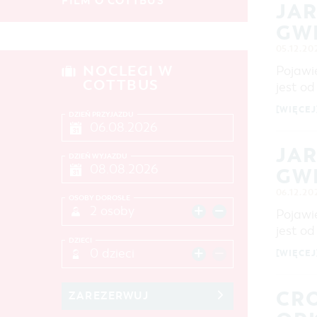
FILM O COTTBUS
JA
GW
MIEJSCE
05.12.20
NOCLEGI W
Pojawi
SZUKAJ
COTTBUS
jest o
[WIĘCEJ
DZIEŃ PRZYJAZDU
JA
DZIEŃ WYJAZDU
GW
06.12.20
OSOBY DOROSŁE
2 osoby
Pojawi
jest o
DZIECI
0 dzieci
[WIĘCEJ
CR
ZAREZERWUJ