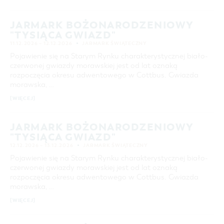
24
25
26
27
28
29
30
COTTBUS Z GÓRY
FILM O COTTBUS
LAUSITZ FESTIWAL 2026 W COTTBUS
CZAS WOLNY I KULTURA
PARKINGI
POLE KARAWANINGOWE
SERWIS & KONTAKT
kontakt, galeria zdjęć, prospekty
JARMARK BOŻONARODZENIOWY
IMPREZY KULTURALNE
JARMARKI I NIEDZIELE HANDLOWE
WYSZUKIWANIE ZAAWANSOWANE
"TYSIĄCA GWIAZD"
INFORMACJA TURYSTYCZNA
11.12.2026 – 12.12.2026
JARMARK ŚWIĄTECZNY
przedział czasowy
GALERIA ZDJĘĆ
Pojawienie się na Starym Rynku charakterystycznej biało-
OD
czerwonej gwiazdy morawskiej jest od lat oznaką
DO
MATERIAŁ INFORMACYJNY
rozpoczęcia okresu adwentowego w Cottbus. Gwiazda
MIEJSCA DO ŁADOWANIA ROWERÓW
morawska, …
KATEGORIA
wszystkie kategorie
ELEKTRYCZNYCH
[WIĘCEJ]
TOALETY PUBLICZNE W COTTBUS
CZAS TRWANIA
aktualne imprezy kulturalne
JARMARK BOŻONARODZENIOWY
"TYSIĄCA GWIAZD"
12.12.2026 – 13.12.2026
JARMARK ŚWIĄTECZNY
SZUKANE SŁOWO
Pojawienie się na Starym Rynku charakterystycznej biało-
czerwonej gwiazdy morawskiej jest od lat oznaką
rozpoczęcia okresu adwentowego w Cottbus. Gwiazda
MIEJSCE
morawska, …
[WIĘCEJ]
SZUKAJ