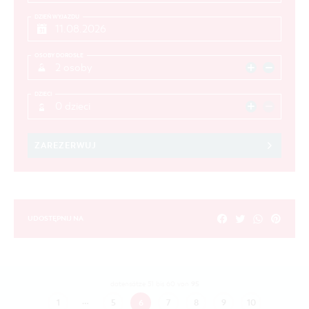
DZIEŃ WYJAZDU
OSOBY DOROSŁE
2 osoby
DZIECI
0 dzieci
ZAREZERWUJ
UDOSTĘPNIJ NA
95
datensätze 51 bis 60 von
…
1
5
6
7
8
9
10