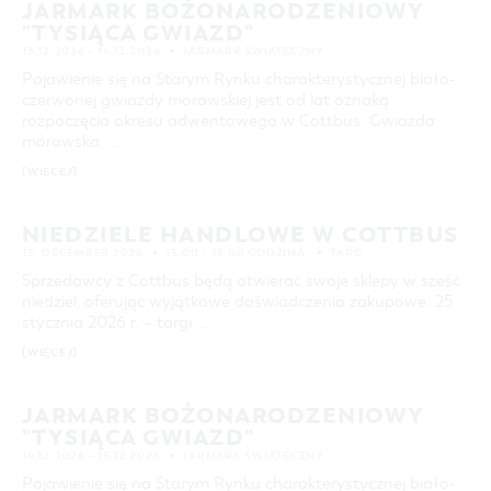
JARMARK BOŻONARODZENIOWY
"TYSIĄCA GWIAZD"
13.12.2026 – 14.12.2026
JARMARK ŚWIĄTECZNY
Pojawienie się na Starym Rynku charakterystycznej biało-
czerwonej gwiazdy morawskiej jest od lat oznaką
rozpoczęcia okresu adwentowego w Cottbus. Gwiazda
morawska, …
[WIĘCEJ]
NIEDZIELE HANDLOWE W COTTBUS
13. DECEMBER 2026
13:00 – 18:00 GODZINA
TARG
Sprzedawcy z Cottbus będą otwierać swoje sklepy w sześć
niedziel, oferując wyjątkowe doświadczenia zakupowe: 25
stycznia 2026 r. – targi …
[WIĘCEJ]
JARMARK BOŻONARODZENIOWY
"TYSIĄCA GWIAZD"
14.12.2026 – 15.12.2026
JARMARK ŚWIĄTECZNY
Pojawienie się na Starym Rynku charakterystycznej biało-