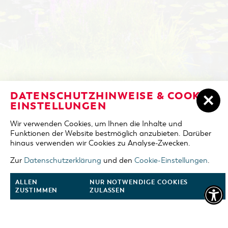
NOCLEGI W COTTBUS
DATENSCHUTZHINWEISE & COOKIE-
DZIEŃ PRZYJAZDU
EINSTELLUNGEN
ZAREZERWUJ NOCLEG
Wir verwenden Cookies, um Ihnen die Inhalte und
DZIEŃ WYJAZDU
Funktionen der Website bestmöglich anzubieten. Darüber
JEZIORO "COTTBUSER OSTSEE"
hinaus verwenden wir Cookies zu Analyse-Zwecken.
OSOBY DOROSŁE
REGION DOOKOŁA COTTBUS
Zur
Datenschutzerklärung
und den
Cookie-Einstellungen
.
2 osoby
KALENDARZ WYDARZEŃ
ALLEN
NUR NOTWENDIGE COOKIES
DZIECI
ZUSTIMMEN
ZULASSEN
0 dzieci
OFERTA DLA GRUP
ZOBACZ FILM O COTTBUS
ZAREZERWUJ