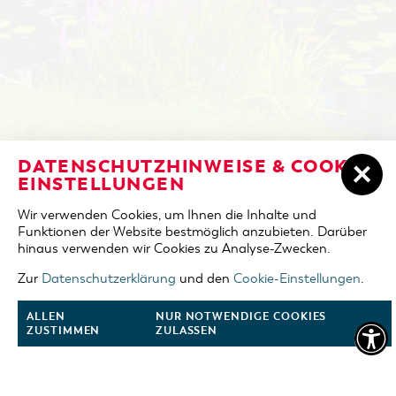
NOCLEGI W COTTBUS
DATENSCHUTZHINWEISE & COOKIE-
DZIEŃ PRZYJAZDU
EINSTELLUNGEN
ZAREZERWUJ NOCLEG
Wir verwenden Cookies, um Ihnen die Inhalte und
DZIEŃ WYJAZDU
Funktionen der Website bestmöglich anzubieten. Darüber
JEZIORO "COTTBUSER OSTSEE"
hinaus verwenden wir Cookies zu Analyse-Zwecken.
OSOBY DOROSŁE
REGION DOOKOŁA COTTBUS
Zur
Datenschutzerklärung
und den
Cookie-Einstellungen
.
2 osoby
KALENDARZ WYDARZEŃ
ALLEN
NUR NOTWENDIGE COOKIES
DZIECI
ZUSTIMMEN
ZULASSEN
0 dzieci
OFERTA DLA GRUP
ZOBACZ FILM O COTTBUS
ZAREZERWUJ