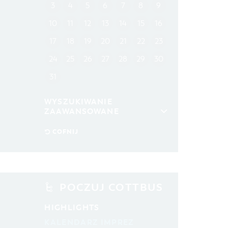
3
4
5
6
7
8
9
10
11
12
13
14
15
16
17
18
19
20
21
22
23
24
25
26
27
28
29
30
31
WYSZUKIWANIE
ZAAWANSOWANE
przedział czasowy
COFNIJ
OD
DO
KATEGORIA
wszystkie kategorie
POCZUJ COTTBUS
CZAS TRWANIA
HIGHLIGHTS
aktualne imprezy kulturalne
KALENDARZ IMPREZ