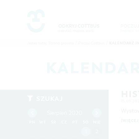
Um Einstellungen zur Barrierefre
ODKRYJ COTTBUS
POCZUJ
zabytki, muzea, parki
POCZUJ
ODKR
KALENDARZ I
Jesteś tutaj:
Strona główna
/
Poczuj Cottbus
/
COTTBUS
COTTB
KALENDAR
HIS
SZUKAJ
15.01.20
Wystaw
Sierpień 2020
[WIĘCEJ
PN
WT
ŚR
CZ
PT
SO
NIE
1
2