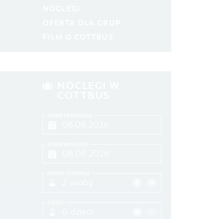
NOCLEGI
SZUKANE SŁOWO
OFERTA DLA GRUP
FILM O COTTBUS
MIEJSCE
SZUKAJ
NOCLEGI W
COTTBUS
DZIEŃ PRZYJAZDU
DZIEŃ WYJAZDU
OSOBY DOROSŁE
2 osoby
DZIECI
0 dzieci