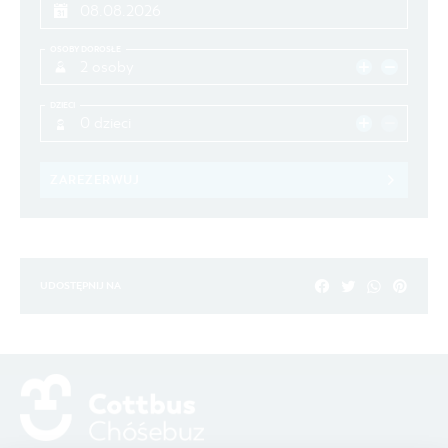
OSOBY DOROSŁE
2 osoby
DZIECI
0 dzieci
ZAREZERWUJ
UDOSTĘPNIJ NA