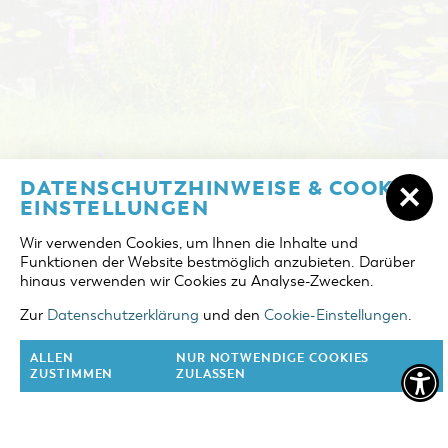
NOCLEGI W COTTBUS
DATENSCHUTZHINWEISE & COOKIE-
DZIEŃ PRZYJAZDU
EINSTELLUNGEN
ZAREZERWUJ NOCLEG
Wir verwenden Cookies, um Ihnen die Inhalte und
DZIEŃ WYJAZDU
Funktionen der Website bestmöglich anzubieten. Darüber
JEZIORO "COTTBUSER OSTSEE"
hinaus verwenden wir Cookies zu Analyse-Zwecken.
OSOBY DOROSŁE
REGION DOOKOŁA COTTBUS
Zur
Datenschutzerklärung
und den
Cookie-Einstellungen
.
2 osoby
KALENDARZ WYDARZEŃ
ALLEN
NUR NOTWENDIGE COOKIES
DZIECI
ZUSTIMMEN
ZULASSEN
0 dzieci
OFERTA DLA GRUP
ZOBACZ FILM O COTTBUS
ZAREZERWUJ