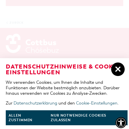
ZURÜCK
ADRESSE / ANFAHRT
Berliner Platz 6 / Stadthalle
DATENSCHUTZHINWEISE & COOKIE-
03046 Cottbus
EINSTELLUNGEN
TELEFON
+49 355 75420
Wir verwenden Cookies, um Ihnen die Inhalte und
FAX
+49 355 7542455
Funktionen der Website bestmöglich anzubieten. Darüber
E-MAIL
cottbus-service@cmt-cottbus.de
hinaus verwenden wir Cookies zu Analyse-Zwecken.
Zur
Datenschutzerklärung
und den
Cookie-Einstellungen
.
START
COTTBUSSERVICE
KONTAKT
DATENSCHUTZ
IMPRESSUM
COOKIE-EINSTELLUNGEN
ALLEN
NUR NOTWENDIGE COOKIES
ZUSTIMMEN
ZULASSEN
NACH OBEN
FOLGE UNS AUF