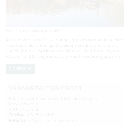
GASTRONOMIE
BAUMKUCHENFRAU
WANDERTOUREN
COTTBUS PER VIDEO ENTDECKEN
FREIZEIT UND KULTUR
CARAVANSTELLPLÄTZE
SERVICE & KONTAKT
EINKAUFEN, PARKEN UND COTTBUSER
SORBEN & WENDEN
KANUTOUREN
Anreise, Info, Souvenirs, Gutscheine
ÜBERNACHTUNGEN FÜR FAMILIEN
GESCHENKGUTSCHEIN
LAUSITZ FESTIVAL 2026 IN COTTBUS
TOURISTINFORMATION
DER PERFEKTE TAG
EINKAUFEN
HEIRATEN IN COTTBUS
Foto: Andreas Franke, Lizenz: SFPM
COTTBUSER BILDERGALERIE
COTTBUS VON OBEN (FOTOS)
PARKMÖGLICHKEITEN
OPENART LAUSITZ BIENNALE 2026 IN COTTBUS
Auf den von Fürst Pückler angelegten Wasserwegen gleitet
INFOMATERIAL
COTTBUS VON OBEN (KURZVIDEOS)
WOCHENMÄRKTE
man durch die einmalige Branitzer Parklandschaft, erlebt
"WEG DES HANDWERKS" - DIE ZUNFTZEICHEN
LADEMÖGLICHKEITEN FÜR E-BIKES
ungewohnte Perspektiven und kommt dem Tumulus , der
COTTBUSER GESCHENKGUTSCHEIN
Wasser- und Grabpyramide des Fürstenpaares, ganz nah.
GUTSCHEINE
SOUVENIRS
TICKETS
COTTBUS BARRIEREFREI
ÖFFENTLICHE TOILETTEN
VERANSTALTUNGSORT
NACHHALTIGKEIT - WIR SIND DABEI!
Fürst Pückler Museum Park & Schloss Branitz
Robinienweg 5
03042 Cottbus
Telefon:
+49 355 75150
E-Mail:
info@pueckler-museum.de