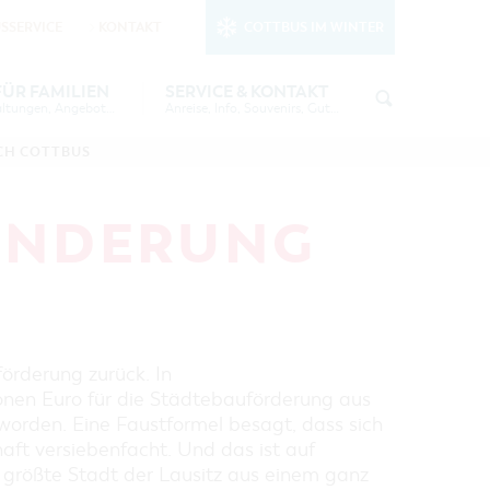
SSERVICE
KONTAKT
COTTBUS IM WINTER
nktionale Cookies
in den Cookie-
FÜR FAMILIEN
SERVICE & KONTAKT
Tipps, Veranstaltungen, Angebote...
Anreise, Info, Souvenirs, Gutscheine
EE
TOURISTINFORMATION
FREIZEIT UND KULTUR
CH COTTBUS
KUTSCHER &
COTTBUSER BILDERGALERIE
ÜBERNACHTUNGEN FÜR FAMILIEN
AU
INFOMATERIAL
ANDERUNG
LADEMÖGLICHKEITEN FÜR E-BIKES
6 IN
GUTSCHEINE
SOUVENIRS
S
COTTBUS BARRIEREFREI
ENNALE 2026
ÖFFENTLICHE TOILETTEN
örderung zurück. In
onen Euro für die Städtebauförderung aus
 - DIE
NACHHALTIGKEIT - WIR SIND
orden. Eine Faustformel besagt, dass sich
DABEI!
haft versiebenfacht. Und das ist auf
e größte Stadt der Lausitz aus einem ganz