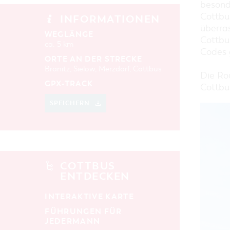
besond
Cottbus
INFORMATIONEN
überra
WEGLÄNGE
Cottbu
ca. 5 km
Codes 
ORTE AN DER STRECKE
Branitz, Sielow, Merzdorf, Cottbus
Die Ro
GPX-TRACK
Cottbu
SPEICHERN
COTTBUS
ENTDECKEN
INTERAKTIVE KARTE
FÜHRUNGEN FÜR
JEDERMANN