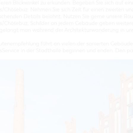
EINKAUFEN, PARKEN UND
eren Blickwinkel zu erkunden. Begeben Sie sich auf ei
COTTBUSER GESCHENKGUTSCHEIN
/Chóśebuz. Nehmen Sie sich Zeit für einen zweiten und 
schenden Details belohnt. Nutzen Sie gerne unsere Rou
EINKAUFEN
s/Chóśebuz. Schilder an jedem Gebäude geben weitere
PARKMÖGLICHKEITEN
gelangt man während der Architekturwanderung in uns
WOCHENMÄRKTE
COTTBUSER GESCHENKGUTSCHEIN
utenempfehlung führt an vielen der sanierten Gebäude
sService in der Stadthalle beginnen und enden. Den pas
DER PERFEKTE TAG
COTTBUS VON OBEN (FOTOS)
COTTBUS VON OBEN
(KURZVIDEOS)