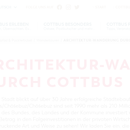
UTSCH
FOLGE UNS AUF
START
COTTBU
fu
iheit vornehmen zu können wird die Berechtigung für
BUS ERLEBEN
COTTBUS BESONDERS
COTTBUS 
Gruppen, Übernachten, Events …
Einstellungen benötigt.
Ostsee, Postkutscher und mehr...
S
US
COTTBUS
COTTBUS FÜR
SERVICE &
COTTBUSER
INTERAKTIVE KARTE
DER COTTBUSER OSTS
ARCHITEKTUR-WANDERUNG DUR
rpfad & Pücklerticket
/
Wandertouren
/
VERANSTALTUNGSHIGHLIGHTS
EN
N
ESONDERS
KONTAKT
FAMILIEN
FÜHRUNGEN FÜR JEDERMANN
DER COTTBUSER POST
COOKIE-EINSTELLUNGEN
COTTBUSER
DIE BAUMKUCHENFR
TOURENTIPPS, ARCHITEKTURPFAD
RCHITEKTUR-W
VERANSTALTUNGSKALENDER
& PÜCKLERTICKET
SORBEN & WENDEN
ÜBERNACHTUNGEN BUCHEN
LAUSITZ FESTIVAL 202
ARCHITEKTURPFAD
URCH COTTBUS
COTTBUS
UNTERKÜNFTE
RADTOUREN
HEIRATEN IN COTTBU
CARAVANSTELLPLÄTZE
WANDERTOUREN
ANGEBOTE FÜR GRUPPEN
OPENART LAUSITZ BI
KANUTOUREN
IN COTTBUS
Stadt blickt auf über 30 Jahre erfolgreiche Städtebauf
COTTBUS PER VIDEO ENTDECKEN
GRÜNES COTTBUS
s/Chóśebuz/Chóśebuz sind seit 1990 mehr als 210 Milli
"WEG DES HANDWERKS"
n des Bundes, des Landes und der Kommune investiert w
MUSEEN, GALERIEN, KULTUR
ZUNFTZEICHEN
Betrag in den Folgeinvestitionen in der privaten Wirtsc
GASTRONOMIE
ruckende Art und Weise zu sehen! Wir laden Sie ein, di