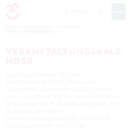
DEUTSCH
MENÜ
Um Einstellungen zur Barrierefreiheit
vornehmen zu können wird die Berechtigung
COTTBUSER
Sie sind hier:
Start
/
Cottbus erleben
/
COTTBUS IM WINTER
VERANSTALTUNGSKALENDER
funktionale Cookies
für
in den Cookie-
Einstellungen benötigt.
START
COTTBUSSERVICE
KONTAKT
VERANSTALTUNGSKALE
FOLGE UNS AUF
COOKIE-EINSTELLUNGEN
NDER
COTTBUS ENTDECKEN
Große und kleine Bühnen,
Sehenswertes, Führungen, Tourentipps
faszinierende Orte, Stars und
INTERAKTIVE KARTE
COTTBUS ERLEBEN
Sternchen, aktiv oder passiv dabei
Gruppen, Übernachten, Events …
FÜHRUNGEN FÜR JEDERMANN
sein - Cottbus hat für jedes Interesse
TOURENTIPPS, ARCHITEKTURPFAD &
COTTBUSER VERANSTALTUNGSHIGHLIGHTS
das passende kulturelle Angebot. Eine
COTTBUS BESONDERS
PÜCKLERTICKET
Ostsee, Postkutscher und mehr...
COTTBUSER VERANSTALTUNGSKALENDER
Auswahl aus dem
GRÜNES COTTBUS
ARCHITEKTURPFAD
Veranstaltungskalender der Stadt
ÜBERNACHTUNGEN BUCHEN
DER COTTBUSER OSTSEE
COTTBUS FÜR FAMILIEN
MUSEEN, GALERIEN, KULTUR
Cottbus haben wir für Sie
RADTOUREN
Tipps, Veranstaltungen, Angebote...
ANGEBOTE FÜR GRUPPEN
DER COTTBUSER POSTKUTSCHER & DIE
UNTERKÜNFTE