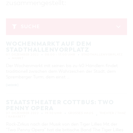
zusammengestellt:
GASTRONOMIE
BAUMKUCHENFRAU
WANDERTOUREN
COTTBUS PER VIDEO ENTDECKEN
FREIZEIT UND KULTUR
CARAVANSTELLPLÄTZE
SERVICE & KONTAKT
EINKAUFEN, PARKEN UND COTTBUSER
SORBEN & WENDEN
KANUTOUREN
Anreise, Info, Souvenirs, Gutscheine
ÜBERNACHTUNGEN FÜR FAMILIEN
GESCHENKGUTSCHEIN
LAUSITZ FESTIVAL 2026 IN COTTBUS
TOURISTINFORMATION
SUCHE
DER PERFEKTE TAG
EINKAUFEN
HEIRATEN IN COTTBUS
COTTBUSER BILDERGALERIE
Dezember 2022
COTTBUS VON OBEN (FOTOS)
PARKMÖGLICHKEITEN
OPENART LAUSITZ BIENNALE 2026 IN COTTBUS
INFOMATERIAL
WOCHENMARKT AUF DEM
MO
DI
MI
DO
FR
SA
SO
COTTBUS VON OBEN (KURZVIDEOS)
WOCHENMÄRKTE
"WEG DES HANDWERKS" - DIE ZUNFTZEICHEN
STADTHALLENVORPLATZ
LADEMÖGLICHKEITEN FÜR E-BIKES
1
2
3
4
COTTBUSER GESCHENKGUTSCHEIN
07. DEZEMBER 2022
08:00 – 17:00 UHR
STADTHALLENVORPLATZ
GUTSCHEINE
MARKT
5
6
7
8
9
10
11
Der Wochenmarkt mit seinen bis zu 40 Händlern findet
SOUVENIRS
traditionell zwischen dem Wahrzeichen der Stadt, dem
12
13
14
15
16
17
18
COTTBUS BARRIEREFREI
Spremberger Turm; dem einst …
19
20
21
22
23
24
25
ÖFFENTLICHE TOILETTEN
[MEHR]
26
27
28
29
30
31
NACHHALTIGKEIT - WIR SIND DABEI!
STAATSTHEATER COTTBUS: TWO
PENNY OPERA
ERWEITERTE SUCHE
07. DEZEMBER 2022
19:30 UHR
GROSSES HAUS
THEATER / TANZ
/ KABARETT
Zeitraum
ZURÜCKSETZEN
VON
Rock-Zirkus nach der Musik von den Tiger Lillies Mit der
BIS
"Two Penny Opera" hat die britische Band The Tiger Lillies