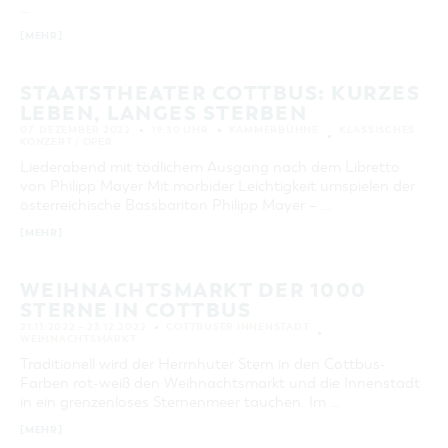
…
KATEGORIE
[MEHR]
alle Kategorien
LAUFZEIT
STAATSTHEATER COTTBUS: KURZES
aktuelle und laufende Veranstaltungen
LEBEN, LANGES STERBEN
07. DEZEMBER 2022
19:30 UHR
KAMMERBÜHNE
KLASSISCHES
KONZERT / OPER
SUCHBEGRIFF
Liederabend mit tödlichem Ausgang nach dem Libretto
von Philipp Mayer Mit morbider Leichtigkeit umspielen der
österreichische Bassbariton Philipp Mayer – …
ORT
[MEHR]
SUCHEN
WEIHNACHTSMARKT DER 1000
STERNE IN COTTBUS
21.11.2022 – 23.12.2022
COTTBUSER INNENSTADT
WEIHNACHTSMARKT
Traditionell wird der Herrnhuter Stern in den Cottbus-
Farben rot-weiß den Weihnachtsmarkt und die Innenstadt
in ein grenzenloses Sternenmeer tauchen. Im …
[MEHR]