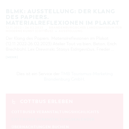
BLMK: AUSSTELLUNG: DER KLANG
DES PAPIERS.
MATERIALREFLEXIONEN IM PLAKAT
12.11.2022 – 26.02.2023
BRANDENBURGISCHES LANDESMUSEUM FÜR
MODERNE KUNST (COTTBUS)
AUSSTELLUNG
Der Klang des Papiers. Materialreflexionen im Plakat
(12.11.2022-26.02.2023) Atelier Tout va bien, Beton, Erich
Brechbühl, Lex Drewinski, Stasys Eidrigevičius, Frieder …
[MEHR]
Dies ist ein Service der
TMB Tourismus-Marketing
Brandenburg GmbH
.
COTTBUS ERLEBEN
COTTBUSER VERANSTALTUNGSHIGHLIGHTS
COTTBUSER VERANSTALTUNGSKALENDER
ÜBERNACHTUNGEN BUCHEN