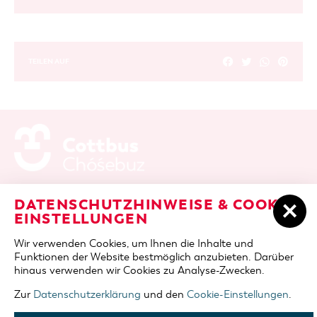
TEILEN AUF
ADRESSE / ANFAHRT
Berliner Platz 6 / Stadthalle
DATENSCHUTZHINWEISE & COOKIE-
03046 Cottbus
EINSTELLUNGEN
TELEFON
+49 355 75420
Wir verwenden Cookies, um Ihnen die Inhalte und
FAX
+49 355 7542455
Funktionen der Website bestmöglich anzubieten. Darüber
E-MAIL
cottbus-service@cmt-cottbus.de
hinaus verwenden wir Cookies zu Analyse-Zwecken.
Zur
Datenschutzerklärung
und den
Cookie-Einstellungen
.
START
COTTBUSSERVICE
KONTAKT
DATENSCHUTZ
IMPRESSUM
COOKIE-EINSTELLUNGEN