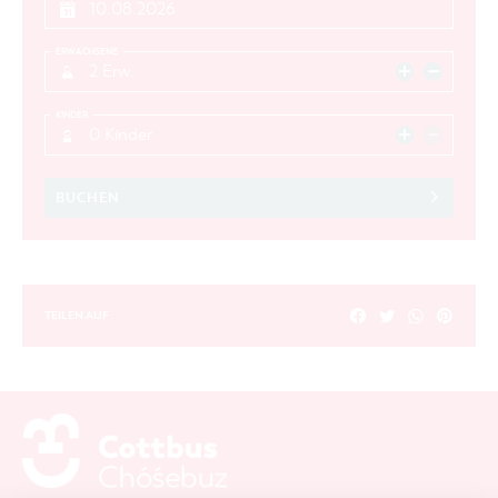
ERWACHSENE
2 Erw.
KINDER
0 Kinder
BUCHEN
TEILEN AUF