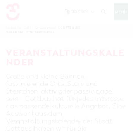
DEUTSCH
MENÜ
Um Einstellungen zur Barrierefreiheit
vornehmen zu können wird die Berechtigung
COTTBUSER
Sie sind hier:
Start
/
Cottbus erleben
/
COTTBUS IM WINTER
VERANSTALTUNGSKALENDER
funktionale Cookies
für
in den Cookie-
Einstellungen benötigt.
START
COTTBUSSERVICE
KONTAKT
VERANSTALTUNGSKALE
FOLGE UNS AUF
COOKIE-EINSTELLUNGEN
NDER
COTTBUS ENTDECKEN
Große und kleine Bühnen,
Sehenswertes, Führungen, Tourentipps
faszinierende Orte, Stars und
INTERAKTIVE KARTE
COTTBUS ERLEBEN
Sternchen, aktiv oder passiv dabei
Gruppen, Übernachten, Events …
FÜHRUNGEN FÜR JEDERMANN
sein - Cottbus hat für jedes Interesse
TOURENTIPPS, ARCHITEKTURPFAD &
COTTBUSER VERANSTALTUNGSHIGHLIGHTS
das passende kulturelle Angebot. Eine
COTTBUS BESONDERS
PÜCKLERTICKET
Ostsee, Postkutscher und mehr...
COTTBUSER VERANSTALTUNGSKALENDER
Auswahl aus dem
GRÜNES COTTBUS
ARCHITEKTURPFAD
Veranstaltungskalender der Stadt
ÜBERNACHTUNGEN BUCHEN
DER COTTBUSER OSTSEE
COTTBUS FÜR FAMILIEN
MUSEEN, GALERIEN, KULTUR
Cottbus haben wir für Sie
RADTOUREN
Tipps, Veranstaltungen, Angebote...
ANGEBOTE FÜR GRUPPEN
DER COTTBUSER POSTKUTSCHER & DIE
UNTERKÜNFTE