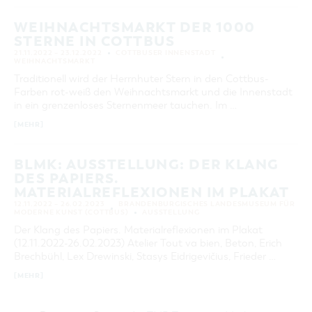
WEIHNACHTSMARKT DER 1000
STERNE IN COTTBUS
21.11.2022 – 23.12.2022
COTTBUSER INNENSTADT
WEIHNACHTSMARKT
Traditionell wird der Herrnhuter Stern in den Cottbus-
Farben rot-weiß den Weihnachtsmarkt und die Innenstadt
in ein grenzenloses Sternenmeer tauchen. Im …
[MEHR]
BLMK: AUSSTELLUNG: DER KLANG
DES PAPIERS.
MATERIALREFLEXIONEN IM PLAKAT
12.11.2022 – 26.02.2023
BRANDENBURGISCHES LANDESMUSEUM FÜR
MODERNE KUNST (COTTBUS)
AUSSTELLUNG
Der Klang des Papiers. Materialreflexionen im Plakat
(12.11.2022-26.02.2023) Atelier Tout va bien, Beton, Erich
Brechbühl, Lex Drewinski, Stasys Eidrigevičius, Frieder …
[MEHR]