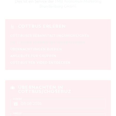
Dies ist ein Service der
TMB Tourismus-Marketing
Brandenburg GmbH
.
COTTBUS ERLEBEN
COTTBUSER VERANSTALTUNGSHIGHLIGHTS
COTTBUSER VERANSTALTUNGSKALENDER
ÜBERNACHTUNGEN BUCHEN
ANGEBOTE FÜR GRUPPEN
COTTBUS PER VIDEO ENTDECKEN
ÜBERNACHTEN IN
COTTBUS/CHÓŚEBUZ
ANREISE
ABREISE