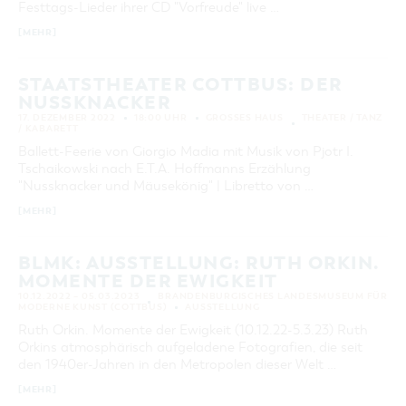
Festtags-Lieder ihrer CD "Vorfreude" live …
KATEGORIE
[MEHR]
alle Kategorien
LAUFZEIT
STAATSTHEATER COTTBUS: DER
aktuelle und laufende Veranstaltungen
NUSSKNACKER
17. DEZEMBER 2022
18:00 UHR
GROSSES HAUS
THEATER / TANZ
/ KABARETT
SUCHBEGRIFF
Ballett-Feerie von Giorgio Madia mit Musik von Pjotr I.
Tschaikowski nach E.T.A. Hoffmanns Erzählung
"Nussknacker und Mäusekönig" | Libretto von …
ORT
[MEHR]
SUCHEN
BLMK: AUSSTELLUNG: RUTH ORKIN.
MOMENTE DER EWIGKEIT
10.12.2022 – 05.03.2023
BRANDENBURGISCHES LANDESMUSEUM FÜR
MODERNE KUNST (COTTBUS)
AUSSTELLUNG
Ruth Orkin. Momente der Ewigkeit (10.12.22-5.3.23) Ruth
Orkins atmosphärisch aufgeladene Fotografien, die seit
den 1940er-Jahren in den Metropolen dieser Welt …
[MEHR]