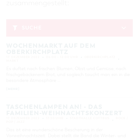
zusammengestellt:
GASTRONOMIE
BAUMKUCHENFRAU
WANDERTOUREN
COTTBUS PER VIDEO ENTDECKEN
FREIZEIT UND KULTUR
CARAVANSTELLPLÄTZE
SERVICE & KONTAKT
EINKAUFEN, PARKEN UND COTTBUSER
SORBEN & WENDEN
KANUTOUREN
Anreise, Info, Souvenirs, Gutscheine
ÜBERNACHTUNGEN FÜR FAMILIEN
GESCHENKGUTSCHEIN
LAUSITZ FESTIVAL 2026 IN COTTBUS
TOURISTINFORMATION
SUCHE
DER PERFEKTE TAG
EINKAUFEN
HEIRATEN IN COTTBUS
COTTBUSER BILDERGALERIE
Dezember 2022
COTTBUS VON OBEN (FOTOS)
PARKMÖGLICHKEITEN
OPENART LAUSITZ BIENNALE 2026 IN COTTBUS
INFOMATERIAL
WOCHENMARKT AUF DEM
MO
DI
MI
DO
FR
SA
SO
COTTBUS VON OBEN (KURZVIDEOS)
WOCHENMÄRKTE
"WEG DES HANDWERKS" - DIE ZUNFTZEICHEN
OBERKIRCHPLATZ
LADEMÖGLICHKEITEN FÜR E-BIKES
1
2
3
4
COTTBUSER GESCHENKGUTSCHEIN
17. DEZEMBER 2022
06:00 – 12:00 UHR
OBERKIRCHPLATZ
GUTSCHEINE
MARKT
5
6
7
8
9
10
11
Es duftet nach frischen Blumen, Obst und Gemüse, nach
SOUVENIRS
frischgebackenem Brot, und sogleich taucht man ein in die
12
13
14
15
16
17
18
COTTBUS BARRIEREFREI
besondere Atmosphäre …
19
20
21
22
23
24
25
ÖFFENTLICHE TOILETTEN
[MEHR]
26
27
28
29
30
31
NACHHALTIGKEIT - WIR SIND DABEI!
TASCHENLAMPEN AN! - DAS
FAMILIEN-WEIHNACHTSKONZERT
ERWEITERTE SUCHE
17. DEZEMBER 2022
17:30 UHR
STADTHALLE COTTBUS
ROCK /
POP / JAZZ
Zeitraum
ZURÜCKSETZEN
VON
Das ist eine wunderschöne Bescherung in der
BIS
Vorweihnachtszeit: Dabei stellt die Band die Winter- und