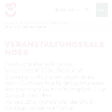
DEUTSCH
MENÜ
Um Einstellungen zur Barrierefreiheit
vornehmen zu können wird die Berechtigung
COTTBUSER
Sie sind hier:
Start
/
Cottbus erleben
/
COTTBUS IM WINTER
VERANSTALTUNGSKALENDER
funktionale Cookies
für
in den Cookie-
Einstellungen benötigt.
START
COTTBUSSERVICE
KONTAKT
VERANSTALTUNGSKALE
FOLGE UNS AUF
COOKIE-EINSTELLUNGEN
NDER
COTTBUS ENTDECKEN
Große und kleine Bühnen,
Sehenswertes, Führungen, Tourentipps
faszinierende Orte, Stars und
INTERAKTIVE KARTE
COTTBUS ERLEBEN
Sternchen, aktiv oder passiv dabei
Gruppen, Übernachten, Events …
FÜHRUNGEN FÜR JEDERMANN
sein - Cottbus hat für jedes Interesse
TOURENTIPPS, ARCHITEKTURPFAD &
COTTBUSER VERANSTALTUNGSHIGHLIGHTS
das passende kulturelle Angebot. Eine
COTTBUS BESONDERS
PÜCKLERTICKET
Ostsee, Postkutscher und mehr...
COTTBUSER VERANSTALTUNGSKALENDER
Auswahl aus dem
GRÜNES COTTBUS
ARCHITEKTURPFAD
Veranstaltungskalender der Stadt
ÜBERNACHTUNGEN BUCHEN
DER COTTBUSER OSTSEE
COTTBUS FÜR FAMILIEN
MUSEEN, GALERIEN, KULTUR
Cottbus haben wir für Sie
RADTOUREN
Tipps, Veranstaltungen, Angebote...
ANGEBOTE FÜR GRUPPEN
DER COTTBUSER POSTKUTSCHER & DIE
UNTERKÜNFTE