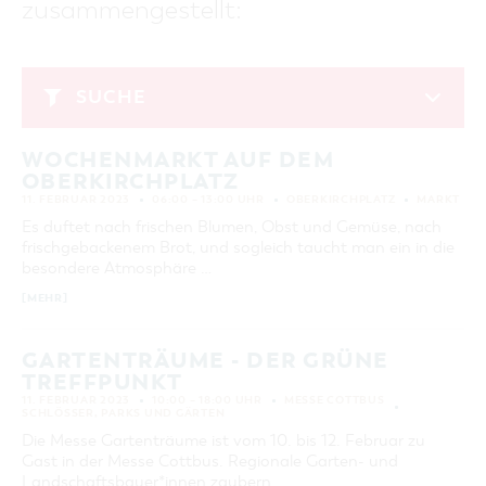
zusammengestellt:
GASTRONOMIE
BAUMKUCHENFRAU
WANDERTOUREN
COTTBUS PER VIDEO ENTDECKEN
FREIZEIT UND KULTUR
CARAVANSTELLPLÄTZE
SERVICE & KONTAKT
EINKAUFEN, PARKEN UND COTTBUSER
SORBEN & WENDEN
KANUTOUREN
Anreise, Info, Souvenirs, Gutscheine
ÜBERNACHTUNGEN FÜR FAMILIEN
GESCHENKGUTSCHEIN
LAUSITZ FESTIVAL 2026 IN COTTBUS
TOURISTINFORMATION
SUCHE
DER PERFEKTE TAG
EINKAUFEN
HEIRATEN IN COTTBUS
COTTBUSER BILDERGALERIE
Februar 2023
COTTBUS VON OBEN (FOTOS)
PARKMÖGLICHKEITEN
OPENART LAUSITZ BIENNALE 2026 IN COTTBUS
INFOMATERIAL
WOCHENMARKT AUF DEM
MO
DI
MI
DO
FR
SA
SO
COTTBUS VON OBEN (KURZVIDEOS)
WOCHENMÄRKTE
"WEG DES HANDWERKS" - DIE ZUNFTZEICHEN
OBERKIRCHPLATZ
LADEMÖGLICHKEITEN FÜR E-BIKES
1
2
3
4
5
COTTBUSER GESCHENKGUTSCHEIN
11. FEBRUAR 2023
06:00 – 13:00 UHR
OBERKIRCHPLATZ
MARKT
GUTSCHEINE
6
7
8
9
10
11
12
Es duftet nach frischen Blumen, Obst und Gemüse, nach
SOUVENIRS
frischgebackenem Brot, und sogleich taucht man ein in die
13
14
15
16
17
18
19
besondere Atmosphäre …
COTTBUS BARRIEREFREI
[MEHR]
20
21
22
23
24
25
26
ÖFFENTLICHE TOILETTEN
27
28
NACHHALTIGKEIT - WIR SIND DABEI!
GARTENTRÄUME - DER GRÜNE
TREFFPUNKT
ERWEITERTE SUCHE
11. FEBRUAR 2023
10:00 – 18:00 UHR
MESSE COTTBUS
SCHLÖSSER, PARKS UND GÄRTEN
Zeitraum
ZURÜCKSETZEN
Die Messe Gartenträume ist vom 10. bis 12. Februar zu
VON
Gast in der Messe Cottbus. Regionale Garten- und
BIS
Landschaftsbauer*innen zaubern …