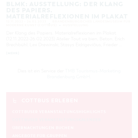
BLMK: AUSSTELLUNG: DER KLANG
DES PAPIERS.
MATERIALREFLEXIONEN IM PLAKAT
12.11.2022 – 26.02.2023
BRANDENBURGISCHES LANDESMUSEUM FÜR
MODERNE KUNST (COTTBUS)
AUSSTELLUNG
Der Klang des Papiers. Materialreflexionen im Plakat
(12.11.2022-26.02.2023) Atelier Tout va bien, Beton, Erich
Brechbühl, Lex Drewinski, Stasys Eidrigevičius, Frieder …
[MEHR]
Dies ist ein Service der
TMB Tourismus-Marketing
Brandenburg GmbH
.
COTTBUS ERLEBEN
COTTBUSER VERANSTALTUNGSHIGHLIGHTS
COTTBUSER VERANSTALTUNGSKALENDER
ÜBERNACHTUNGEN BUCHEN
ANGEBOTE FÜR GRUPPEN