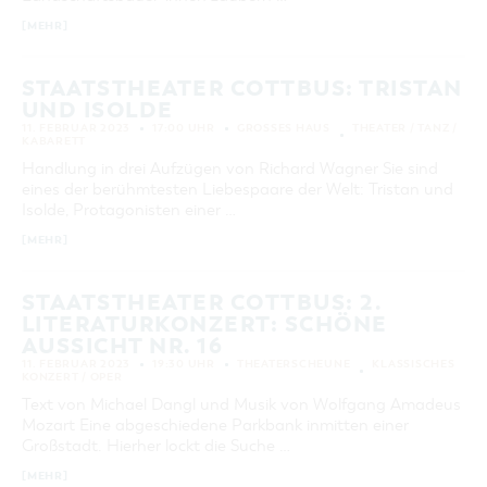
KATEGORIE
[MEHR]
alle Kategorien
STAATSTHEATER COTTBUS: TRISTAN
LAUFZEIT
aktuelle und laufende Veranstaltungen
UND ISOLDE
11. FEBRUAR 2023
17:00 UHR
GROSSES HAUS
THEATER / TANZ /
KABARETT
SUCHBEGRIFF
Handlung in drei Aufzügen von Richard Wagner Sie sind
eines der berühmtesten Liebespaare der Welt: Tristan und
Isolde, Protagonisten einer …
ORT
[MEHR]
SUCHEN
STAATSTHEATER COTTBUS: 2.
LITERATURKONZERT: SCHÖNE
AUSSICHT NR. 16
11. FEBRUAR 2023
19:30 UHR
THEATERSCHEUNE
KLASSISCHES
KONZERT / OPER
Text von Michael Dangl und Musik von Wolfgang Amadeus
Mozart Eine abgeschiedene Parkbank inmitten einer
Großstadt. Hierher lockt die Suche …
[MEHR]