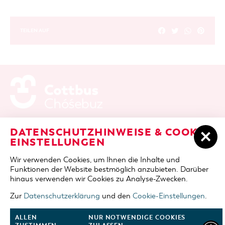
TEILEN AUF
ADRESSE / ANFAHRT
Berliner Platz 6 / Stadthalle
DATENSCHUTZHINWEISE & COOKIE-
03046 Cottbus
EINSTELLUNGEN
TELEFON
+49 355 75420
Wir verwenden Cookies, um Ihnen die Inhalte und
FAX
+49 355 7542455
Funktionen der Website bestmöglich anzubieten. Darüber
E-MAIL
cottbus-service@cmt-cottbus.de
hinaus verwenden wir Cookies zu Analyse-Zwecken.
Zur
Datenschutzerklärung
und den
Cookie-Einstellungen
.
START
COTTBUSSERVICE
KONTAKT
DATENSCHUTZ
IMPRESSUM
COOKIE-EINSTELLUNGEN
ALLEN
NUR NOTWENDIGE COOKIES