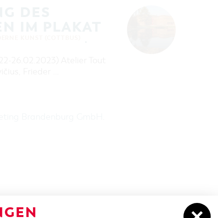
NG DES
EN IM PLAKAT
ERNE KUNST (COTTBUS)
22-26.02.2023) Atelier Tout
ičius, Frieder …
keting Brandenburg GmbH
.
NGEN