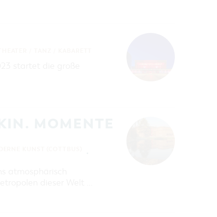
THEATER / TANZ / KABARETT
23 startet die große
RKIN. MOMENTE
ERNE KUNST (COTTBUS)
ins atmosphärisch
etropolen dieser Welt …