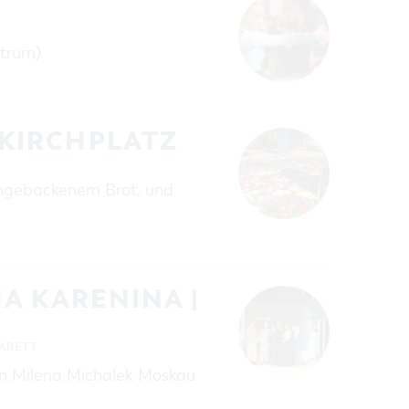
ntrum)
KIRCHPLATZ
chgebackenem Brot, und
A KARENINA |
BARETT
on Milena Michalek Moskau