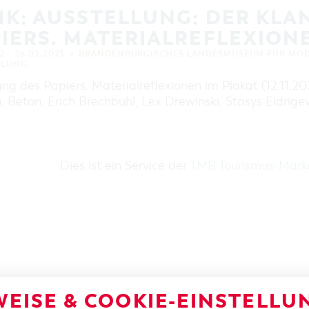
K: AUSSTELLUNG: DER KLA
IERS. MATERIALREFLEXION
22 – 26.02.2023
BRANDENBURGISCHES LANDESMUSEUM FÜR MOD
LLUNG
ng des Papiers. Materialreflexionen im Plakat (12.11.20
, Beton, Erich Brechbühl, Lex Drewinski, Stasys Eidrigev
Dies ist ein Service der
TMB Tourismus-Mar
EISE & COOKIE-EINSTELLU