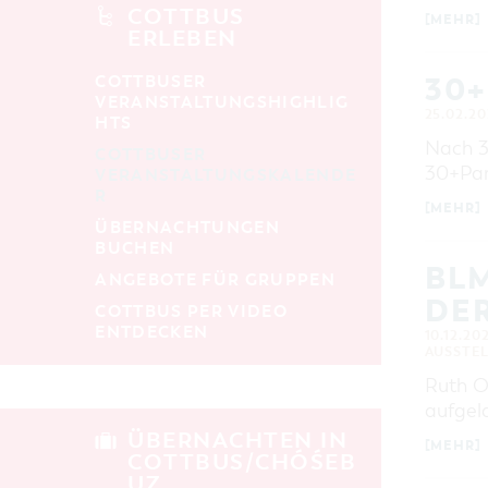
alle Kategorien
COTTBUS
[MEHR]
ERLEBEN
LAUFZEIT
aktuelle und laufende Veranstaltungen
30
COTTBUSER
VERANSTALTUNGSHIGHLIG
25.02.20
HTS
SUCHBEGRIFF
Nach 3 
COTTBUSER
30+Par
VERANSTALTUNGSKALENDE
R
ORT
[MEHR]
ÜBERNACHTUNGEN
BUCHEN
SUCHEN
BL
ANGEBOTE FÜR GRUPPEN
DER
COTTBUS PER VIDEO
ENTDECKEN
10.12.20
AUSSTE
Ruth O
aufgel
ÜBERNACHTEN IN
[MEHR]
COTTBUS/CHÓŚEB
UZ