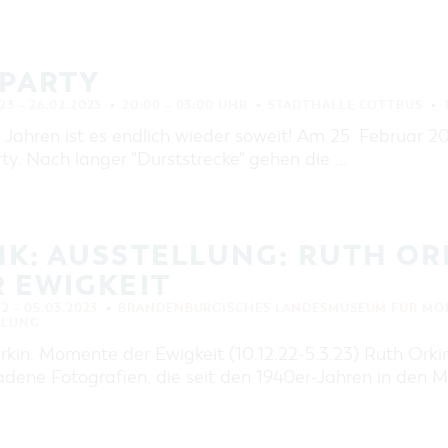
+PARTY
23 – 26.02.2023
20:00 – 03:00 UHR
STADTHALLE COTTBUS
Jahren ist es endlich wieder soweit! Am 25. Februar 20
ty. Nach langer "Durststrecke" gehen die …
MK: AUSSTELLUNG: RUTH O
 EWIGKEIT
22 – 05.03.2023
BRANDENBURGISCHES LANDESMUSEUM FÜR MOD
LLUNG
rkin. Momente der Ewigkeit (10.12.22-5.3.23) Ruth Ork
adene Fotografien, die seit den 1940er-Jahren in den M