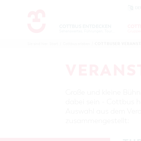
DE
Um Einstellungen zur Barrierefre
COTTBUS ENTDECKEN
COTT
Sehenswertes, Führungen, Tourentipps
COTTBU
COTTB
COTTBUSER VERANS
Sie sind hier:
Start
/
Cottbus erleben
/
ENTDECK
ERLEBE
B
VERANS
Große und kleine Bühne
dabei sein - Cottbus h
Auswahl aus dem Veran
zusammengestellt: