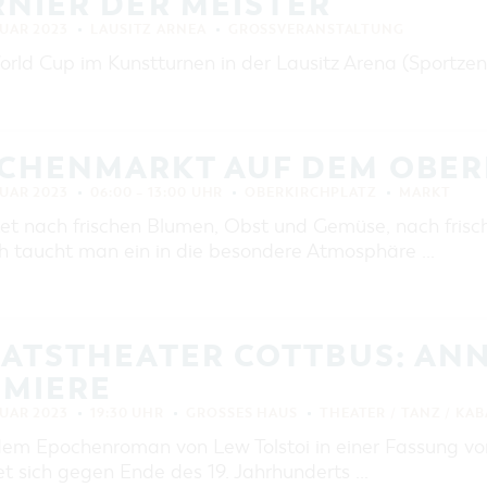
NIER DER MEISTER
EINKAUFEN, PARKEN UND
COTTBUSER GESCHENKGUTSCHEIN
RUAR 2023
LAUSITZ ARNEA
GROSSVERANSTALTUNG
EINKAUFEN
World Cup im Kunstturnen in der Lausitz Arena (Sportze
PARKMÖGLICHKEITEN
WOCHENMÄRKTE
COTTBUSER GESCHENKGUTSCHEIN
CHENMARKT AUF DEM OBER
DER PERFEKTE TAG
RUAR 2023
06:00 – 13:00 UHR
OBERKIRCHPLATZ
MARKT
COTTBUS VON OBEN (FOTOS)
tet nach frischen Blumen, Obst und Gemüse, nach fris
ch taucht man ein in die besondere Atmosphäre …
COTTBUS VON OBEN
(KURZVIDEOS)
ATSTHEATER COTTBUS: ANN
EMIERE
RUAR 2023
19:30 UHR
GROSSES HAUS
THEATER / TANZ / KA
em Epochenroman von Lew Tolstoi in einer Fassung v
et sich gegen Ende des 19. Jahrhunderts …