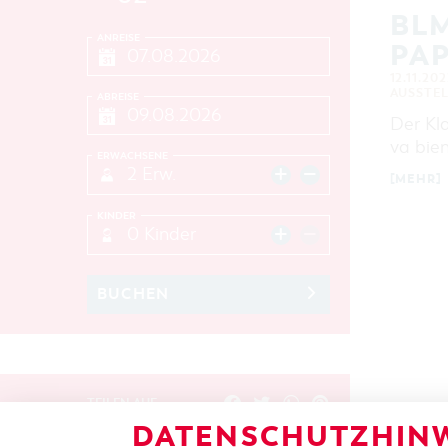
BLM
ANREISE
PAP
12.11.20
AUSSTE
ABREISE
Der Kla
va bien
ERWACHSENE
2 Erw.
[MEHR]
KINDER
0 Kinder
BUCHEN
TEILEN AUF
DATENSCHUTZHINW