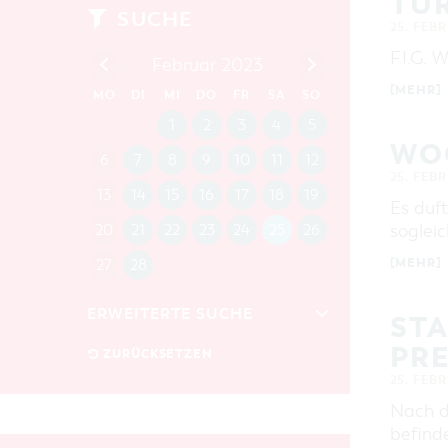
TUR
SUCHE
25. FEB
F.I.G. 
Februar 2023
[MEHR]
MO
DI
MI
DO
FR
SA
SO
1
2
3
4
5
WO
6
7
8
9
10
11
12
25. FEB
13
14
15
16
17
18
19
Es duf
soglei
20
21
22
23
24
25
26
[MEHR]
27
28
ERWEITERTE SUCHE
STA
PR
Zeitraum
ZURÜCKSETZEN
VON
25. FEB
BIS
Nach d
befind
KATEGORIE