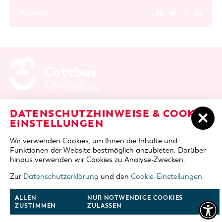
TEILEN AUF
ADRESSE / ANFAHRT
Berliner Platz 6 / Stadthalle
DATENSCHUTZHINWEISE & COOKIE-
03046 Cottbus
EINSTELLUNGEN
TELEFON
+49 355 75420
Wir verwenden Cookies, um Ihnen die Inhalte und
FAX
+49 355 7542455
Funktionen der Website bestmöglich anzubieten. Darüber
E-MAIL
cottbus-service@cmt-cottbus.de
hinaus verwenden wir Cookies zu Analyse-Zwecken.
Zur
Datenschutzerklärung
und den
Cookie-Einstellungen
.
START
COTTBUSSERVICE
KONTAKT
DATENSCHUTZ
IMPRESSUM
COOKIE-EINSTELLUNGEN
ALLEN
NUR NOTWENDIGE COOKIES
ZUSTIMMEN
ZULASSEN
NACH OBEN
FOLGE UNS AUF