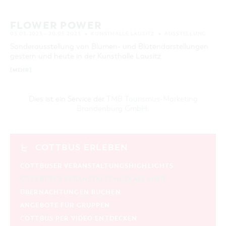
FLOWER POWER
03.03.2023 – 20.05.2023
KUNSTHALLE LAUSITZ
AUSSTELLUNG
Sonderausstellung von Blumen- und Blütendarstellungen
gestern und heute in der Kunsthalle Lausitz
[MEHR]
Dies ist ein Service der
TMB Tourismus-Marketing
Brandenburg GmbH
.
COTTBUS ERLEBEN
COTTBUSER VERANSTALTUNGSHIGHLIGHTS
COTTBUSER VERANSTALTUNGSKALENDER
ÜBERNACHTUNGEN BUCHEN
ANGEBOTE FÜR GRUPPEN
COTTBUS PER VIDEO ENTDECKEN