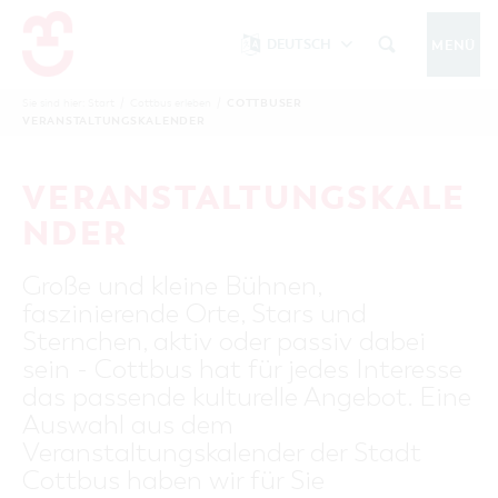
DEUTSCH
MENÜ
Um Einstellungen zur Barrierefreiheit
vornehmen zu können wird die Berechtigung
COTTBUSER
Sie sind hier:
Start
/
Cottbus erleben
/
COTTBUS IM WINTER
VERANSTALTUNGSKALENDER
funktionale Cookies
für
in den Cookie-
Einstellungen benötigt.
START
COTTBUSSERVICE
KONTAKT
VERANSTALTUNGSKALE
FOLGE UNS AUF
COOKIE-EINSTELLUNGEN
NDER
COTTBUS ENTDECKEN
Große und kleine Bühnen,
Sehenswertes, Führungen, Tourentipps
faszinierende Orte, Stars und
INTERAKTIVE KARTE
COTTBUS ERLEBEN
Sternchen, aktiv oder passiv dabei
Gruppen, Übernachten, Events …
FÜHRUNGEN FÜR JEDERMANN
sein - Cottbus hat für jedes Interesse
TOURENTIPPS, ARCHITEKTURPFAD &
COTTBUSER VERANSTALTUNGSHIGHLIGHTS
das passende kulturelle Angebot. Eine
COTTBUS BESONDERS
PÜCKLERTICKET
Ostsee, Postkutscher und mehr...
COTTBUSER VERANSTALTUNGSKALENDER
Auswahl aus dem
GRÜNES COTTBUS
ARCHITEKTURPFAD
Veranstaltungskalender der Stadt
ÜBERNACHTUNGEN BUCHEN
DER COTTBUSER OSTSEE
COTTBUS FÜR FAMILIEN
MUSEEN, GALERIEN, KULTUR
Cottbus haben wir für Sie
RADTOUREN
Tipps, Veranstaltungen, Angebote...
ANGEBOTE FÜR GRUPPEN
DER COTTBUSER POSTKUTSCHER & DIE
UNTERKÜNFTE