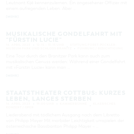
Leutnant Kijé kennenzulernen. Ein angesehener Offizier mit
KATEGORIE
einem aufregenden Leben. Aber …
alle Kategorien
[MEHR]
LAUFZEIT
aktuelle und laufende Veranstaltungen
MUSIKALISCHE GONDELFAHRT MIT
"FÜRSTIN LUCIE"
16. APRIL 2023
12:15 – 13:15 UHR
STIFTUNG FÜRST-PÜCKLER-
SUCHBEGRIFF
MUSEUM PARK UND SCHLOSS BRANITZ
FÜHRUNG / BESICHTIGUNG
Eine Tour durch den Branitzer Park kann auch zum
musikalischen Genuss werden: Während einer Gondelfahrt
ORT
mit »Fürstin Lucie« kann man …
[MEHR]
SUCHEN
STAATSTHEATER COTTBUS: KURZES
LEBEN, LANGES STERBEN
16. APRIL 2023
19:00 UHR
KAMMERBÜHNE
KLASSISCHES
KONZERT / OPER
Liederabend mit tödlichem Ausgang nach dem Libretto
von Philipp Mayer Mit morbider Leichtigkeit umspielen der
österreichische Bassbariton Philipp Mayer – …