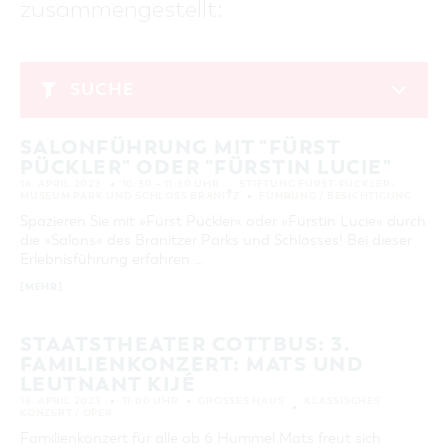
zusammengestellt:
GASTRONOMIE
BAUMKUCHENFRAU
WANDERTOUREN
COTTBUS PER VIDEO ENTDECKEN
FREIZEIT UND KULTUR
CARAVANSTELLPLÄTZE
SERVICE & KONTAKT
EINKAUFEN, PARKEN UND COTTBUSER
SORBEN & WENDEN
KANUTOUREN
Anreise, Info, Souvenirs, Gutscheine
ÜBERNACHTUNGEN FÜR FAMILIEN
GESCHENKGUTSCHEIN
LAUSITZ FESTIVAL 2026 IN COTTBUS
TOURISTINFORMATION
SUCHE
DER PERFEKTE TAG
EINKAUFEN
HEIRATEN IN COTTBUS
COTTBUSER BILDERGALERIE
April 2023
COTTBUS VON OBEN (FOTOS)
PARKMÖGLICHKEITEN
OPENART LAUSITZ BIENNALE 2026 IN COTTBUS
INFOMATERIAL
SALONFÜHRUNG MIT "FÜRST
MO
DI
MI
DO
FR
SA
SO
COTTBUS VON OBEN (KURZVIDEOS)
WOCHENMÄRKTE
"WEG DES HANDWERKS" - DIE ZUNFTZEICHEN
PÜCKLER" ODER "FÜRSTIN LUCIE"
LADEMÖGLICHKEITEN FÜR E-BIKES
1
2
COTTBUSER GESCHENKGUTSCHEIN
16. APRIL 2023
10:30 – 11:30 UHR
STIFTUNG FÜRST-PÜCKLER-
GUTSCHEINE
MUSEUM PARK UND SCHLOSS BRANITZ
FÜHRUNG / BESICHTIGUNG
3
4
5
6
7
8
9
Spazieren Sie mit »Fürst Pückler« oder »Fürstin Lucie« durch
SOUVENIRS
die »Salons« des Branitzer Parks und Schlosses! Bei dieser
10
11
12
13
14
15
16
COTTBUS BARRIEREFREI
Erlebnisführung erfahren …
17
18
19
20
21
22
23
ÖFFENTLICHE TOILETTEN
[MEHR]
24
25
26
27
28
29
30
NACHHALTIGKEIT - WIR SIND DABEI!
STAATSTHEATER COTTBUS: 3.
FAMILIENKONZERT: MATS UND
ERWEITERTE SUCHE
LEUTNANT KIJÉ
Zeitraum
ZURÜCKSETZEN
16. APRIL 2023
11:00 UHR
GROSSES HAUS
KLASSISCHES
KONZERT / OPER
VON
BIS
Familienkonzert für alle ab 6 Hummel Mats freut sich