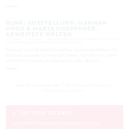
[MEHR]
BLMK: AUSSTELLUNG: HANNAH
HÖCH & MARTA HOEPFFNER.
GEWEITETE WELTEN
18.11.2023 – 11.02.2024
BRANDENBURGISCHES LANDESMUSEUM FÜR
MODERNE KUNST (COTTBUS)
AUSSTELLUNG
Hannah Höch & Marta Hoepffner. Geweitete Welten Die
Kabinettausstellung verknüpft Werke von Hannah Höch
und Marta Hoepffner miteinander. Das Œuvre …
[MEHR]
Dies ist ein Service der
TMB Tourismus-Marketing
Brandenburg GmbH
.
COTTBUS ERLEBEN
COTTBUSER VERANSTALTUNGSHIGHLIGHTS