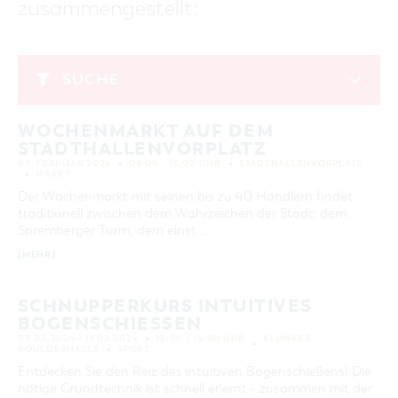
zusammengestellt:
GASTRONOMIE
BAUMKUCHENFRAU
WANDERTOUREN
COTTBUS PER VIDEO ENTDECKEN
FREIZEIT UND KULTUR
CARAVANSTELLPLÄTZE
SERVICE & KONTAKT
EINKAUFEN, PARKEN UND COTTBUSER
SORBEN & WENDEN
KANUTOUREN
Anreise, Info, Souvenirs, Gutscheine
ÜBERNACHTUNGEN FÜR FAMILIEN
GESCHENKGUTSCHEIN
LAUSITZ FESTIVAL 2026 IN COTTBUS
TOURISTINFORMATION
SUCHE
DER PERFEKTE TAG
EINKAUFEN
HEIRATEN IN COTTBUS
COTTBUSER BILDERGALERIE
Februar 2024
COTTBUS VON OBEN (FOTOS)
PARKMÖGLICHKEITEN
OPENART LAUSITZ BIENNALE 2026 IN COTTBUS
INFOMATERIAL
WOCHENMARKT AUF DEM
MO
DI
MI
DO
FR
SA
SO
COTTBUS VON OBEN (KURZVIDEOS)
WOCHENMÄRKTE
"WEG DES HANDWERKS" - DIE ZUNFTZEICHEN
STADTHALLENVORPLATZ
LADEMÖGLICHKEITEN FÜR E-BIKES
1
2
3
4
COTTBUSER GESCHENKGUTSCHEIN
09. FEBRUAR 2024
08:00 – 15:00 UHR
STADTHALLENVORPLATZ
GUTSCHEINE
MARKT
5
6
7
8
9
10
11
Der Wochenmarkt mit seinen bis zu 40 Händlern findet
SOUVENIRS
traditionell zwischen dem Wahrzeichen der Stadt, dem
12
13
14
15
16
17
18
COTTBUS BARRIEREFREI
Spremberger Turm; dem einst …
19
20
21
22
23
24
25
ÖFFENTLICHE TOILETTEN
[MEHR]
26
27
28
29
NACHHALTIGKEIT - WIR SIND DABEI!
SCHNUPPERKURS INTUITIVES
BOGENSCHIESSEN
ERWEITERTE SUCHE
09.02.2024 – 11.02.2024
18:00 – 14:00 UHR
KLUNKER
BOULDERHALLE
SPORT
Zeitraum
ZURÜCKSETZEN
VON
Entdecken Sie den Reiz des intuitiven Bogenschießens! Die
BIS
nötige Grundtechnik ist schnell erlernt - zusammen mit der