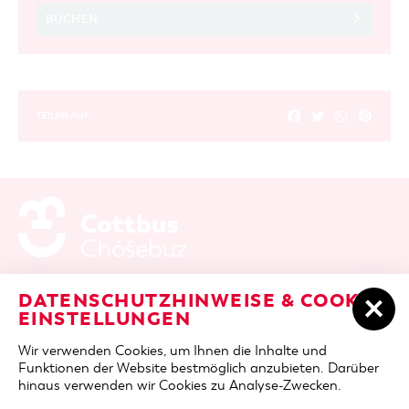
BUCHEN
TEILEN AUF
ADRESSE / ANFAHRT
Berliner Platz 6 / Stadthalle
DATENSCHUTZHINWEISE & COOKIE-
03046 Cottbus
EINSTELLUNGEN
TELEFON
+49 355 75420
Wir verwenden Cookies, um Ihnen die Inhalte und
FAX
+49 355 7542455
Funktionen der Website bestmöglich anzubieten. Darüber
E-MAIL
cottbus-service@cmt-cottbus.de
hinaus verwenden wir Cookies zu Analyse-Zwecken.