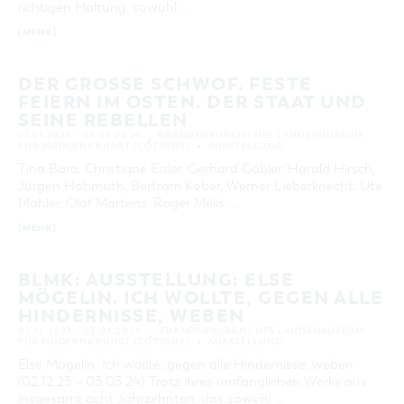
richtigen Haltung, sowohl …
KATEGORIE
[MEHR]
alle Kategorien
LAUFZEIT
DER GROSSE SCHWOF. FESTE F
aktuelle und laufende Veranstaltungen
EIERN IM OSTEN. DER STAAT UND S
EINE REBELLEN
27.01.2024 – 05.05.2024
BRANDENBURGISCHES LANDESMUSEUM
SUCHBEGRIFF
FÜR MODERNE KUNST (COTTBUS)
AUSSTELLUNG
Tina Bara, Christiane Eisler, Gerhard Gäbler, Harald Hirsch,
Jürgen Hohmuth, Bertram Kober, Werner Lieberknecht, Ute
ORT
Mahler, Olaf Martens, Roger Melis, …
[MEHR]
SUCHEN
BLMK: AUSSTELLUNG: ELSE
MÖGELIN. ICH WOLLTE, GEGEN ALLE
HINDERNISSE, WEBEN
02.12.2023 – 03.03.2024
BRANDENBURGISCHES LANDESMUSEUM
FÜR MODERNE KUNST (COTTBUS)
AUSSTELLUNG
Else Mögelin. Ich wollte, gegen alle Hindernisse, weben
(02.12.23 – 03.03.24) Trotz ihres umfänglichen Werks aus
insgesamt acht Jahrzehnten, das sowohl …