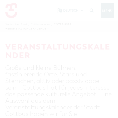
DEUTSCH
MENÜ
Um Einstellungen zur Barrierefreiheit
vornehmen zu können wird die Berechtigung
COTTBUSER
Sie sind hier:
Start
/
Cottbus erleben
/
COTTBUS IM WINTER
VERANSTALTUNGSKALENDER
funktionale Cookies
für
in den Cookie-
Einstellungen benötigt.
START
COTTBUSSERVICE
KONTAKT
VERANSTALTUNGSKALE
FOLGE UNS AUF
COOKIE-EINSTELLUNGEN
NDER
COTTBUS ENTDECKEN
Große und kleine Bühnen,
Sehenswertes, Führungen, Tourentipps
faszinierende Orte, Stars und
INTERAKTIVE KARTE
COTTBUS ERLEBEN
Sternchen, aktiv oder passiv dabei
Gruppen, Übernachten, Events …
FÜHRUNGEN FÜR JEDERMANN
sein - Cottbus hat für jedes Interesse
TOURENTIPPS, ARCHITEKTURPFAD &
COTTBUSER VERANSTALTUNGSHIGHLIGHTS
das passende kulturelle Angebot. Eine
COTTBUS BESONDERS
PÜCKLERTICKET
Ostsee, Postkutscher und mehr...
COTTBUSER VERANSTALTUNGSKALENDER
Auswahl aus dem
GRÜNES COTTBUS
ARCHITEKTURPFAD
Veranstaltungskalender der Stadt
ÜBERNACHTUNGEN BUCHEN
DER COTTBUSER OSTSEE
COTTBUS FÜR FAMILIEN
MUSEEN, GALERIEN, KULTUR
Cottbus haben wir für Sie
RADTOUREN
Tipps, Veranstaltungen, Angebote...
ANGEBOTE FÜR GRUPPEN
DER COTTBUSER POSTKUTSCHER & DIE
UNTERKÜNFTE