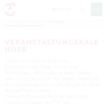
DEUTSCH
MENÜ
Um Einstellungen zur Barrierefreiheit
vornehmen zu können wird die Berechtigung
COTTBUSER
Sie sind hier:
Start
/
Cottbus erleben
/
COTTBUS IM WINTER
VERANSTALTUNGSKALENDER
funktionale Cookies
für
in den Cookie-
Einstellungen benötigt.
START
COTTBUSSERVICE
KONTAKT
VERANSTALTUNGSKALE
FOLGE UNS AUF
COOKIE-EINSTELLUNGEN
NDER
COTTBUS ENTDECKEN
Große und kleine Bühnen,
Sehenswertes, Führungen, Tourentipps
faszinierende Orte, Stars und
INTERAKTIVE KARTE
COTTBUS ERLEBEN
Sternchen, aktiv oder passiv dabei
Gruppen, Übernachten, Events …
FÜHRUNGEN FÜR JEDERMANN
sein - Cottbus hat für jedes Interesse
TOURENTIPPS, ARCHITEKTURPFAD &
COTTBUSER VERANSTALTUNGSHIGHLIGHTS
das passende kulturelle Angebot. Eine
COTTBUS BESONDERS
PÜCKLERTICKET
Ostsee, Postkutscher und mehr...
COTTBUSER VERANSTALTUNGSKALENDER
Auswahl aus dem
GRÜNES COTTBUS
ARCHITEKTURPFAD
Veranstaltungskalender der Stadt
ÜBERNACHTUNGEN BUCHEN
DER COTTBUSER OSTSEE
COTTBUS FÜR FAMILIEN
MUSEEN, GALERIEN, KULTUR
Cottbus haben wir für Sie
RADTOUREN
Tipps, Veranstaltungen, Angebote...
ANGEBOTE FÜR GRUPPEN
DER COTTBUSER POSTKUTSCHER & DIE
UNTERKÜNFTE