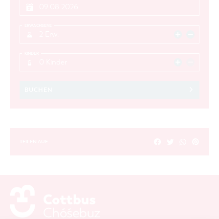
ERWACHSENE
2 Erw.
KINDER
0 Kinder
BUCHEN
TEILEN AUF