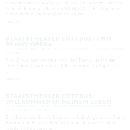
Entspannt in den Abend mit Musik Ein besonderer Einstieg
KATEGORIE
in den Feierabend: Die FEIERABENDKONZERTE beginnen
alle Kategorien
pünktlich zum Dienstschluss und läuten …
[MEHR]
LAUFZEIT
aktuelle und laufende Veranstaltungen
STAATSTHEATER COTTBUS: TWO
PENNY OPERA
SUCHBEGRIFF
29. FEBRUAR 2024
19:30 UHR
GROSSES HAUS
THEATER / TANZ /
KABARETT
Rock-Zirkus nach der Musik von den Tiger Lillies Mit der
ORT
"Two Penny Opera" hat die britische Band The Tiger Lillies
…
SUCHEN
[MEHR]
STAATSTHEATER COTTBUS:
WILLKOMMEN IN MEINEM LEBEN
29. FEBRUAR 2024
19:30 UHR
THEATERSCHEUNE STRÖBITZ
THEATER / TANZ / KABARETT
Ein Abend über den Vollblutmusiker Udo Jürgens von Frank
Bernard und Heiko Walter Der bundesdeutsche Schlager
wurde mit Udo Jürgens …