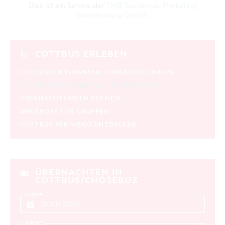
Dies ist ein Service der
TMB Tourismus-Marketing
Brandenburg GmbH
.
COTTBUS ERLEBEN
COTTBUSER VERANSTALTUNGSHIGHLIGHTS
COTTBUSER VERANSTALTUNGSKALENDER
ÜBERNACHTUNGEN BUCHEN
ANGEBOTE FÜR GRUPPEN
COTTBUS PER VIDEO ENTDECKEN
ÜBERNACHTEN IN
COTTBUS/CHÓŚEBUZ
ANREISE
ABREISE