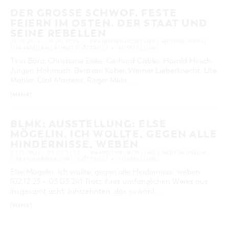
DER GROSSE SCHWOF. FESTE F
EIERN IM OSTEN. DER STAAT UND S
EINE REBELLEN
27.01.2024 – 05.05.2024
BRANDENBURGISCHES LANDESMUSEUM
FÜR MODERNE KUNST (COTTBUS)
AUSSTELLUNG
Tina Bara, Christiane Eisler, Gerhard Gäbler, Harald Hirsch,
Jürgen Hohmuth, Bertram Kober, Werner Lieberknecht, Ute
Mahler, Olaf Martens, Roger Melis, …
[MEHR]
BLMK: AUSSTELLUNG: ELSE
MÖGELIN. ICH WOLLTE, GEGEN ALLE
HINDERNISSE, WEBEN
02.12.2023 – 03.03.2024
BRANDENBURGISCHES LANDESMUSEUM
FÜR MODERNE KUNST (COTTBUS)
AUSSTELLUNG
Else Mögelin. Ich wollte, gegen alle Hindernisse, weben
(02.12.23 – 03.03.24) Trotz ihres umfänglichen Werks aus
insgesamt acht Jahrzehnten, das sowohl …
[MEHR]