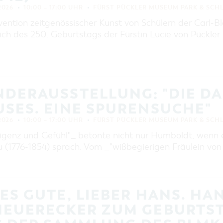
 2026
10:00 – 17:00 UHR
FÜRST PÜCKLER MUSEUM PARK & SCH
vention zeitgenössischer Kunst von Schülern der Carl-
ich des 250. Geburtstags der Fürstin Lucie von Pückler
NDERAUSSTELLUNG: "DIE D
SES. EINE SPURENSUCHE"
 2026
10:00 – 17:00 UHR
FÜRST PÜCKLER MUSEUM PARK & SCH
ligenz und Gefühl"_ betonte nicht nur Humboldt, wenn e
 (1776-1854) sprach. Vom _"wißbegierigen Fräulein v
ES GUTE, LIEBER HANS. HA
HEUERECKER ZUM GEBURTST