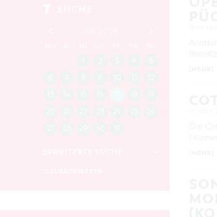
OPE
SUCHE
PÜC
17.07.20
Juli 2026
Anlässl
MO
DI
MI
DO
FR
SA
SO
Branitz
1
2
3
4
5
[MEHR]
6
7
8
9
10
11
12
13
14
15
16
17
18
19
CO
20
21
22
23
24
25
26
17. JULI
Die Co
27
28
29
30
31
Hühnere
ERWEITERTE SUCHE
[MEHR]
Zeitraum
ZURÜCKSETZEN
SO
VON
BIS
MOD
KOP
KATEGORIE