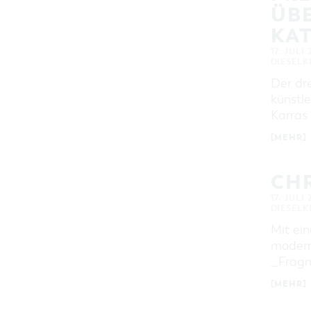
ÜB
KA
17. JULI
DIESEL
Der dr
künstl
Karras
[MEHR]
CHR
17. JULI
DIESEL
Mit ei
modern
_Frag
[MEHR]