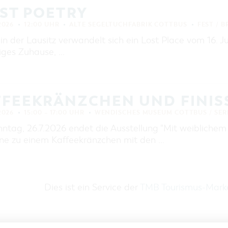
ST POETRY
 2026
12:00 UHR
ALTE SEGELTUCHFABRIK COTTBUS
FEST / 
in der Lausitz verwandelt sich ein Lost Place vom 16. Juli
iges Zuhause, …
FFEEKRÄNZCHEN UND FINIS
 2026
15:00 – 17:00 UHR
WENDISCHES MUSEUM COTTBUS / SER
tag, 26.7.2026 endet die Ausstellung "Mit weiblichem B
rne zu einem Kaffeekränzchen mit den …
Dies ist ein Service der
TMB Tourismus-Mar