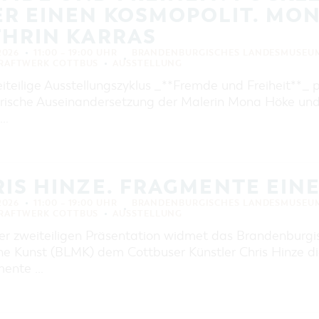
ER EINEN KOSMOPOLIT. MO
THRIN KARRAS
 2026
11:00 – 19:00 UHR
BRANDENBURGISCHES LANDESMUSEUM
KRAFTWERK COTTBUS
AUSSTELLUNG
eiteilige Ausstellungszyklus _**Fremde und Freiheit**_
erische Auseinandersetzung der Malerin Mona Höke und 
 …
IS HINZE. FRAGMENTE EIN
 2026
11:00 – 19:00 UHR
BRANDENBURGISCHES LANDESMUSEUM
KRAFTWERK COTTBUS
AUSSTELLUNG
ner zweiteiligen Präsentation widmet das Brandenbur
e Kunst (BLMK) dem Cottbuser Künstler Chris Hinze die
mente …