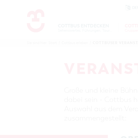
DE
Um Einstellungen zur Barrierefre
COTTBUS ENTDECKEN
COTT
Sehenswertes, Führungen, Tourentipps
COTTBU
COTTB
COTTBUSER VERANS
Sie sind hier:
Start
/
Cottbus erleben
/
ENTDECK
ERLEBE
B
VERANS
Große und kleine Bühne
dabei sein - Cottbus h
Auswahl aus dem Veran
zusammengestellt: