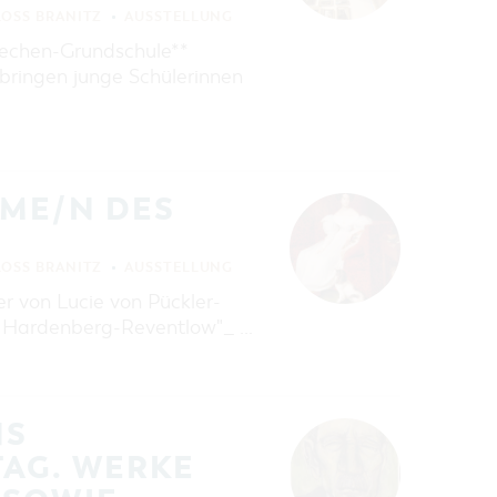
LOSS BRANITZ
AUSSTELLUNG
Blechen-Grundschule**
 bringen junge Schülerinnen
AME/N DES
LOSS BRANITZ
AUSSTELLUNG
r von Lucie von Pückler-
on Hardenberg-Reventlow"_ …
NS
AG. WERKE