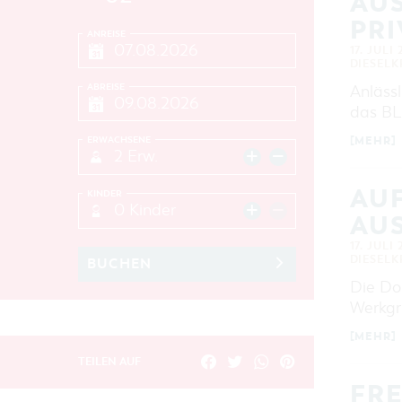
AU
PR
ANREISE
17. JULI
DIESEL
ABREISE
Anläss
das BL
ERWACHSENE
[MEHR]
2 Erw.
AU
KINDER
0 Kinder
AUS
17. JULI
DIESEL
BUCHEN
Die Do
Werkgr
[MEHR]
TEILEN AUF
FRE