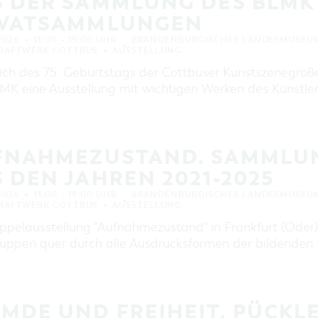
S DER SAMMLUNG DES BLMK
IVATSAMMLUNGEN
 2026
11:00 – 19:00 UHR
BRANDENBURGISCHES LANDESMUSEUM
KRAFTWERK COTTBUS
AUSSTELLUNG
lich des 75. Geburtstags der Cottbuser Kunstszenegröß
MK eine Ausstellung mit wichtigen Werken des Künstler
FNAHMEZUSTAND. SAMMLU
 DEN JAHREN 2021-2025
 2026
11:00 – 19:00 UHR
BRANDENBURGISCHES LANDESMUSEUM
KRAFTWERK COTTBUS
AUSSTELLUNG
ppelausstellung "Aufnahmezustand" in Frankfurt (Oder) 
uppen quer durch alle Ausdrucksformen der bildenden 
MDE UND FREIHEIT. PÜCKLE