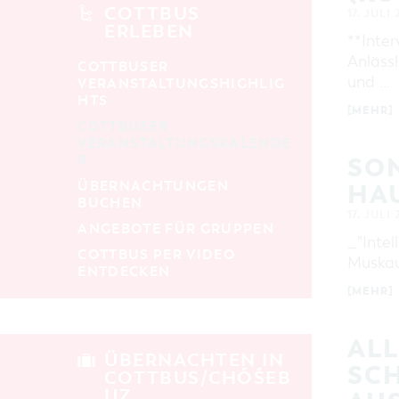
alle Kategorien
COTTBUS
17. JULI
ERLEBEN
**Inter
LAUFZEIT
aktuelle und laufende Veranstaltungen
Anlässl
COTTBUSER
und …
VERANSTALTUNGSHIGHLIG
HTS
SUCHBEGRIFF
[MEHR]
COTTBUSER
VERANSTALTUNGSKALENDE
R
SO
ORT
ÜBERNACHTUNGEN
HAU
BUCHEN
SUCHEN
17. JULI
ANGEBOTE FÜR GRUPPEN
_"Intel
COTTBUS PER VIDEO
Muskau
ENTDECKEN
[MEHR]
ALL
ÜBERNACHTEN IN
SC
COTTBUS/CHÓŚEB
UZ