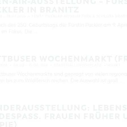
N-AIR-AUSSTELLUNG – FÜRS
EINKAUFEN, PARKEN UND
COTTBUSER GESCHENKGUTSCHEIN
KLER IN BRANITZ
EINKAUFEN
26 – 18.07.2026
FÜRST PÜCKLER MUSEUM PARK & SCHLOSS BRAN
PARKMÖGLICHKEITEN
ich des 250. Geburtstags der Fürstin Pückler am 9. April
 im Fokus. Die …
WOCHENMÄRKTE
COTTBUSER GESCHENKGUTSCHEIN
DER PERFEKTE TAG
TTBUSER WOCHENMARKT (FR
COTTBUS VON OBEN (FOTOS)
 2026
08:00 – 15:00 UHR
COTTBUS VON OBEN
STADTHALLENVORPLATZ
MARKT
(KURZVIDEOS)
ttbuser Wochenmärkte sind geprägt von vielen regiona
i bis zum Wildfleisch reichen. Die Auswahl ist groß, …
NDERAUSSTELLUNG: LEBEN
ESPASS. FRAUEN FRÜHER U
IE)