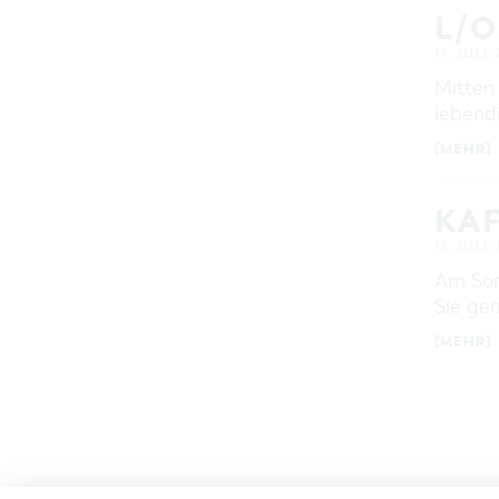
L/O
17. JULI
Mitten 
lebend
[MEHR]
KA
17. JULI
Am Sonn
Sie ge
[MEHR]