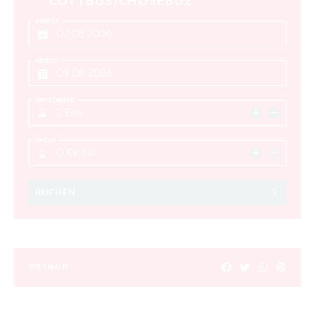
COTTBUS/CHÓŚEBUZ
ANREISE
ABREISE
ERWACHSENE
2 Erw.
KINDER
0 Kinder
BUCHEN
TEILEN AUF