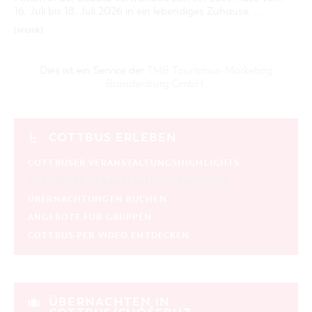
16. Juli bis 18. Juli 2026 in ein lebendiges Zuhause, …
[MEHR]
Dies ist ein Service der
TMB Tourismus-Marketing
Brandenburg GmbH
.
COTTBUS ERLEBEN
COTTBUSER VERANSTALTUNGSHIGHLIGHTS
COTTBUSER VERANSTALTUNGSKALENDER
ÜBERNACHTUNGEN BUCHEN
ANGEBOTE FÜR GRUPPEN
COTTBUS PER VIDEO ENTDECKEN
ÜBERNACHTEN IN