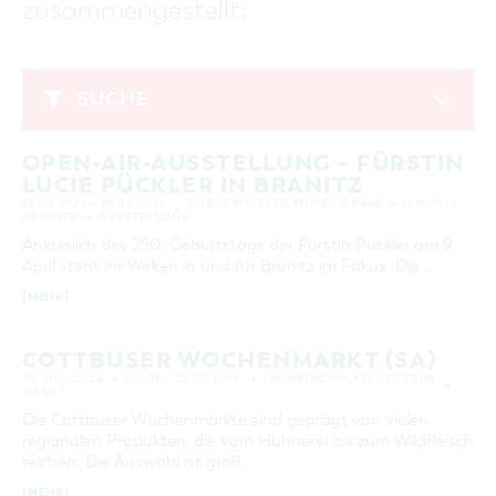
zusammengestellt:
GASTRONOMIE
BAUMKUCHENFRAU
WANDERTOUREN
COTTBUS PER VIDEO ENTDECKEN
FREIZEIT UND KULTUR
CARAVANSTELLPLÄTZE
SERVICE & KONTAKT
EINKAUFEN, PARKEN UND COTTBUSER
SORBEN & WENDEN
KANUTOUREN
Anreise, Info, Souvenirs, Gutscheine
ÜBERNACHTUNGEN FÜR FAMILIEN
GESCHENKGUTSCHEIN
LAUSITZ FESTIVAL 2026 IN COTTBUS
TOURISTINFORMATION
SUCHE
DER PERFEKTE TAG
EINKAUFEN
HEIRATEN IN COTTBUS
COTTBUSER BILDERGALERIE
Juli 2026
COTTBUS VON OBEN (FOTOS)
PARKMÖGLICHKEITEN
OPENART LAUSITZ BIENNALE 2026 IN COTTBUS
INFOMATERIAL
OPEN-AIR-AUSSTELLUNG – FÜRSTIN
MO
DI
MI
DO
FR
SA
SO
COTTBUS VON OBEN (KURZVIDEOS)
WOCHENMÄRKTE
"WEG DES HANDWERKS" - DIE ZUNFTZEICHEN
LUCIE PÜCKLER IN BRANITZ
LADEMÖGLICHKEITEN FÜR E-BIKES
1
2
3
4
5
COTTBUSER GESCHENKGUTSCHEIN
18.07.2026 – 19.07.2026
FÜRST PÜCKLER MUSEUM PARK & SCHLOSS
GUTSCHEINE
BRANITZ
AUSSTELLUNG
6
7
8
9
10
11
12
Anlässlich des 250. Geburtstags der Fürstin Pückler am 9.
SOUVENIRS
April steht ihr Wirken in und für Branitz im Fokus. Die …
13
14
15
16
17
18
19
COTTBUS BARRIEREFREI
[MEHR]
20
21
22
23
24
25
26
ÖFFENTLICHE TOILETTEN
27
28
29
30
31
NACHHALTIGKEIT - WIR SIND DABEI!
COTTBUSER WOCHENMARKT (SA)
18. JULI 2026
06:00 – 13:00 UHR
OBERKIRCHPLATZ COTTBUS
MARKT
ERWEITERTE SUCHE
Die Cottbuser Wochenmärkte sind geprägt von vielen
Zeitraum
regionalen Produkten, die vom Hühnerei bis zum Wildfleisch
ZURÜCKSETZEN
VON
reichen. Die Auswahl ist groß, …
BIS
[MEHR]