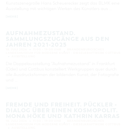
Kunstszenegröße Hans Scheuerecker zeigt das BLMK eine
Ausstellung mit wichtigen Werken des Künstlers aus …
[MEHR]
AUFNAHMEZUSTAND.
SAMMLUNGSZUGÄNGE AUS DEN
JAHREN 2021-2025
18. JULI 2026
11:00 – 19:00 UHR
BRANDENBURGISCHES
LANDESMUSEUM FÜR MODERNE KUNST - DIESELKRAFTWERK COTTBUS
AUSSTELLUNG
Die Doppelausstellung "Aufnahmezustand" in Frankfurt
(Oder) und Cottbus konstelliert Werkgruppen quer durch
alle Ausdrucksformen der bildenden Kunst, der Fotografie
und …
[MEHR]
FREMDE UND FREIHEIT. PÜCKLER -
DIALOG ÜBER EINEN KOSMOPOLIT.
MONA HÖKE UND KATHRIN KARRAS
18. JULI 2026
11:00 – 19:00 UHR
BRANDENBURGISCHES
LANDESMUSEUM FÜR MODERNE KUNST - DIESELKRAFTWERK COTTBUS
AUSSTELLUNG