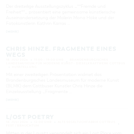
Der dreiteilige Ausstellungszyklus _**Fremde und
Freiheit**_ präsentiert eine gemeinsame künstlerische
Auseinandersetzung der Malerin Mona Höke und der
Fotokünstlerin Kathrin Karras …
[MEHR]
CHRIS HINZE. FRAGMENTE EINES
WEGS
18. JULI 2026
11:00 – 19:00 UHR
BRANDENBURGISCHES
LANDESMUSEUM FÜR MODERNE KUNST - DIESELKRAFTWERK COTTBUS
AUSSTELLUNG
Mit einer zweiteiligen Präsentation widmet das
Brandenburgisches Landesmuseum für moderne Kunst
(BLMK) dem Cottbuser Künstler Chris Hinze die
Einzelausstellung _Fragmente …
[MEHR]
L/OST POETRY
18. JULI 2026
12:00 UHR
ALTE SEGELTUCHFABRIK COTTBUS
FEST / BRAUCHTUM
Mitten in der Lausitz verwandelt sich ein Lost Place vom