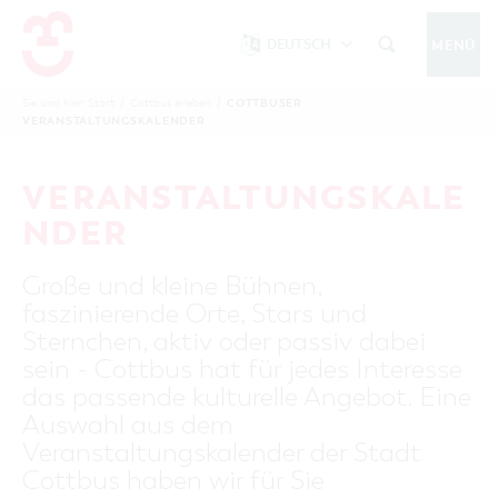
DEUTSCH
MENÜ
Um Einstellungen zur Barrierefreiheit
vornehmen zu können wird die Berechtigung
COTTBUSER
Sie sind hier:
Start
/
Cottbus erleben
/
COTTBUS IM WINTER
VERANSTALTUNGSKALENDER
funktionale Cookies
für
in den Cookie-
Einstellungen benötigt.
START
COTTBUSSERVICE
KONTAKT
VERANSTALTUNGSKALE
FOLGE UNS AUF
COOKIE-EINSTELLUNGEN
NDER
COTTBUS ENTDECKEN
Große und kleine Bühnen,
Sehenswertes, Führungen, Tourentipps
faszinierende Orte, Stars und
INTERAKTIVE KARTE
COTTBUS ERLEBEN
Sternchen, aktiv oder passiv dabei
Gruppen, Übernachten, Events …
FÜHRUNGEN FÜR JEDERMANN
sein - Cottbus hat für jedes Interesse
TOURENTIPPS, ARCHITEKTURPFAD &
COTTBUSER VERANSTALTUNGSHIGHLIGHTS
das passende kulturelle Angebot. Eine
COTTBUS BESONDERS
PÜCKLERTICKET
Ostsee, Postkutscher und mehr...
COTTBUSER VERANSTALTUNGSKALENDER
Auswahl aus dem
GRÜNES COTTBUS
ARCHITEKTURPFAD
Veranstaltungskalender der Stadt
ÜBERNACHTUNGEN BUCHEN
DER COTTBUSER OSTSEE
COTTBUS FÜR FAMILIEN
MUSEEN, GALERIEN, KULTUR
Cottbus haben wir für Sie
RADTOUREN
Tipps, Veranstaltungen, Angebote...
ANGEBOTE FÜR GRUPPEN
DER COTTBUSER POSTKUTSCHER & DIE
UNTERKÜNFTE