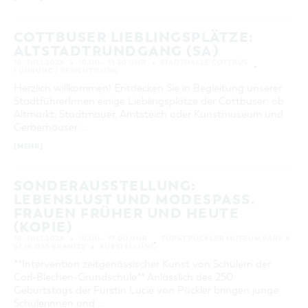
KATEGORIE
alle Kategorien
COTTBUSER LIEBLINGSPLÄTZE:
ALTSTADTRUNDGANG (SA)
LAUFZEIT
18. JULI 2026
10:00 – 11:30 UHR
STADTHALLE COTTBUS
aktuelle und laufende Veranstaltungen
FÜHRUNG / BESICHTIGUNG
Herzlich willkommen! Entdecken Sie in Begleitung unserer
StadtführerInnen einige Lieblingsplätze der Cottbuser: ob
SUCHBEGRIFF
Altmarkt, Stadtmauer, Amtsteich oder Kunstmuseum und
Gerberhäuser …
ORT
[MEHR]
SUCHEN
SONDERAUSSTELLUNG:
LEBENSLUST UND MODESPASS. F
RAUEN FRÜHER UND HEUTE (
KOPIE)
18. JULI 2026
10:00 – 17:00 UHR
FÜRST PÜCKLER MUSEUM PARK &
SCHLOSS BRANITZ
AUSSTELLUNG
**Intervention zeitgenössischer Kunst von Schülern der
Carl-Blechen-Grundschule** Anlässlich des 250.
Geburtstags der Fürstin Lucie von Pückler bringen junge
Schülerinnen und …