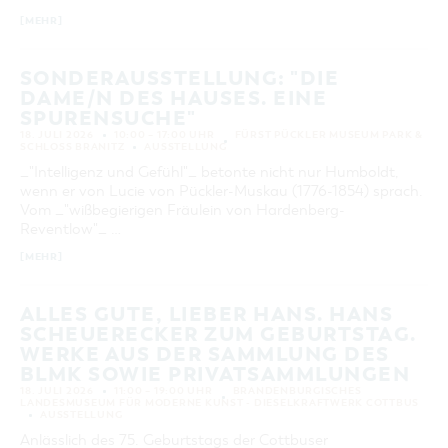
[MEHR]
SONDERAUSSTELLUNG: "DIE
DAME/N DES HAUSES. EINE
SPURENSUCHE"
18. JULI 2026
10:00 – 17:00 UHR
FÜRST PÜCKLER MUSEUM PARK &
SCHLOSS BRANITZ
AUSSTELLUNG
_"Intelligenz und Gefühl"_ betonte nicht nur Humboldt,
wenn er von Lucie von Pückler-Muskau (1776-1854) sprach.
Vom _"wißbegierigen Fräulein von Hardenberg-
Reventlow"_ …
[MEHR]
ALLES GUTE, LIEBER HANS. HANS
SCHEUERECKER ZUM GEBURTSTAG.
WERKE AUS DER SAMMLUNG DES
BLMK SOWIE PRIVATSAMMLUNGEN
18. JULI 2026
11:00 – 19:00 UHR
BRANDENBURGISCHES
LANDESMUSEUM FÜR MODERNE KUNST - DIESELKRAFTWERK COTTBUS
AUSSTELLUNG
Anlässlich des 75. Geburtstags der Cottbuser