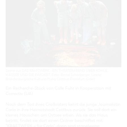
GASTRONOMIE
BAUMKUCHENFRAU
WANDERTOUREN
COTTBUS PER VIDEO ENTDECKEN
FREIZEIT UND KULTUR
CARAVANSTELLPLÄTZE
SERVICE & KONTAKT
EINKAUFEN, PARKEN UND COTTBUSER
SORBEN & WENDEN
KANUTOUREN
Anreise, Info, Souvenirs, Gutscheine
ÜBERNACHTUNGEN FÜR FAMILIEN
GESCHENKGUTSCHEIN
LAUSITZ FESTIVAL 2026 IN COTTBUS
TOURISTINFORMATION
DER PERFEKTE TAG
EINKAUFEN
HEIRATEN IN COTTBUS
COTTBUSER BILDERGALERIE
COTTBUS VON OBEN (FOTOS)
PARKMÖGLICHKEITEN
OPENART LAUSITZ BIENNALE 2026 IN COTTBUS
INFOMATERIAL
COTTBUS VON OBEN (KURZVIDEOS)
WOCHENMÄRKTE
"WEG DES HANDWERKS" - DIE ZUNFTZEICHEN
LADEMÖGLICHKEITEN FÜR E-BIKES
COTTBUSER GESCHENKGUTSCHEIN
GUTSCHEINE
SOUVENIRS
Szene aus DAS KRAFTWERK - EIN THEATERABEND ÜBER KOHLE,
COTTBUS BARRIEREFREI
WASSER UND DIE EWIGKEIT, Foto: Bernd Schönberger, Lizenz:
Brandenburgische Kulturstiftung Cottbus-Frankfurt (Oder)
ÖFFENTLICHE TOILETTEN
Ein Recherche-Stück von Calle Fuhr in Kooperation mit
NACHHALTIGKEIT - WIR SIND DABEI!
Correctiv (UA)
Nach dem Tod ihres Großvaters kehrt die junge Journalistin
Carla in ihre Heimatstadt Cottbus zurück. Sie soll dort ein
kleines Häuschen am Ostsee erben. Als sie das Haus
betritt, findet sie dort einen Ordner beschriftet mit:
"KRAFTWERK – für Carla", darin sind stapelweise