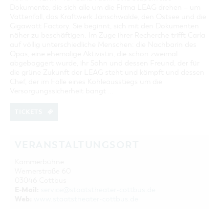
Dokumente, die sich alle um die Firma LEAG drehen – um
Vattenfall, das Kraftwerk Jänschwalde, den Ostsee und die
Gigawatt Factory. Sie beginnt, sich mit den Dokumenten
näher zu beschäftigen. Im Zuge ihrer Recherche trifft Carla
auf völlig unterschiedliche Menschen: die Nachbarin des
Opas, eine ehemalige Aktivistin, die schon zweimal
abgebaggert wurde, ihr Sohn und dessen Freund, der für
die grüne Zukunft der LEAG steht und kämpft und dessen
Chef, der im Falle eines Kohleausstiegs um die
Versorgungssicherheit bangt ...
TICKETS
VERANSTALTUNGSORT
Kammerbühne
Wernerstraße 60
03046 Cottbus
E-Mail:
service@staatstheater-cottbus.de
Web:
www.staatstheater-cottbus.de