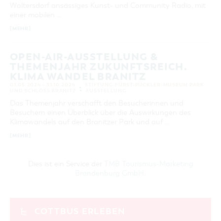
GASTRONOMIE
BAUMKUCHENFRAU
WANDERTOUREN
Woltersdorf ansässiges Kunst- und Community Radio, mit
COTTBUS PER VIDEO ENTDECKEN
FREIZEIT UND KULTUR
CARAVANSTELLPLÄTZE
9
10
11
12
13
14
15
SERVICE & KONTAKT
einer mobilen …
EINKAUFEN, PARKEN UND COTTBUSER
SORBEN & WENDEN
KANUTOUREN
Anreise, Info, Souvenirs, Gutscheine
ÜBERNACHTUNGEN FÜR FAMILIEN
16
17
18
19
20
21
22
GESCHENKGUTSCHEIN
[MEHR]
LAUSITZ FESTIVAL 2026 IN COTTBUS
TOURISTINFORMATION
DER PERFEKTE TAG
EINKAUFEN
23
24
25
26
27
28
29
HEIRATEN IN COTTBUS
COTTBUSER BILDERGALERIE
OPEN-AIR-AUSSTELLUNG &
COTTBUS VON OBEN (FOTOS)
PARKMÖGLICHKEITEN
30
OPENART LAUSITZ BIENNALE 2026 IN COTTBUS
THEMENJAHR ZUKUNFTSREICH.
INFOMATERIAL
COTTBUS VON OBEN (KURZVIDEOS)
WOCHENMÄRKTE
KLIMA WANDEL BRANITZ
"WEG DES HANDWERKS" - DIE ZUNFTZEICHEN
LADEMÖGLICHKEITEN FÜR E-BIKES
01.05.2024 – 31.10.2024
STIFTUNG-FÜRST-PÜCKLER-MUSEUM PARK
ERWEITERTE SUCHE
COTTBUSER GESCHENKGUTSCHEIN
UND SCHLOSS BRANITZ
AUSSTELLUNG
GUTSCHEINE
Das Themenjahr verschafft den Besucherinnen und
Zeitraum
ZURÜCKSETZEN
Besuchern einen Überblick über die Auswirkungen des
SOUVENIRS
VON
Klimawandels auf den Branitzer Park und auf …
BIS
COTTBUS BARRIEREFREI
[MEHR]
KATEGORIE
ÖFFENTLICHE TOILETTEN
alle Kategorien
NACHHALTIGKEIT - WIR SIND DABEI!
Dies ist ein Service der
TMB Tourismus-Marketing
LAUFZEIT
Brandenburg GmbH
.
aktuelle und laufende Veranstaltungen
SUCHBEGRIFF
COTTBUS ERLEBEN