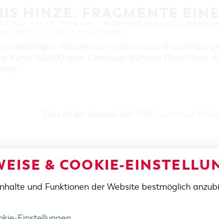
IS HINZE. FRAGMENTE EIN
UST 2026
11:00 – 19:00 UHR
BRANDENBURGISCHES LANDESMUS
KRAFTWERK COTTBUS
AUSSTELLUNG
ner zweiteiligen Präsentation widmet das Brandenbur
e Kunst (BLMK) dem Cottbuser Künstler Chris Hinze die
ente …
Dies ist ein Service der
TMB Tourismus-Mar
EISE & COOKIE-EINSTELLU
Inhalte und Funktionen der Website bestmöglich anzub
SE / ANFAHRT
TELEFON
+49 355 75420
FAX
Platz 6 / Stadthalle
+49 355 7542455
E-MAIL
ottbus
cottbus-service@cm
kie-Einstellungen
.