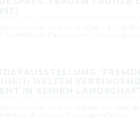
ESPASS. FRAUEN FRÜHER U
IE)
UST 2026
10:00 – 17:00 UHR
FÜRST PÜCKLER MUSEUM PARK & 
ntion zeitgenössischer Kunst von Schülern der Carl-Bl
. Geburtstags der Fürstin Lucie von Pückler bringen j
NDERAUSSTELLUNG "FREMD
IHEIT: WELTEN VERBINDEN
ENT IN SEINEN LANDSCHAF
UST 2026
10:00 – 17:00 UHR
FÜRST PÜCKLER MUSEUM PARK & 
ntion zeitgenössischer Kunst von Mona Höke und Kathri
rbeitsweise, die sich in der Schichtung von Flächen …