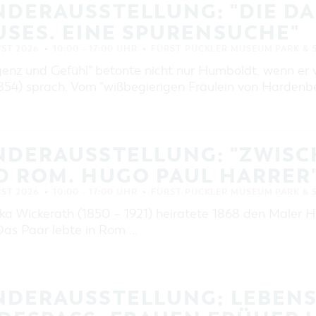
NDERAUSSTELLUNG: "DIE D
SES. EINE SPURENSUCHE"
UST 2026
10:00 – 17:00 UHR
FÜRST PÜCKLER MUSEUM PARK & 
ligenz und Gefühl" betonte nicht nur Humboldt, wenn er
1854) sprach. Vom "wißbegierigen Fräulein von Hardenb
NDERAUSSTELLUNG: "ZWISC
D ROM. HUGO PAUL HARRER
UST 2026
10:00 – 17:00 UHR
FÜRST PÜCKLER MUSEUM PARK & 
ska Wickerath (1850 – 1921) heiratete 1868 den Maler H
 Das Paar lebte in Rom …
NDERAUSSTELLUNG: LEBEN