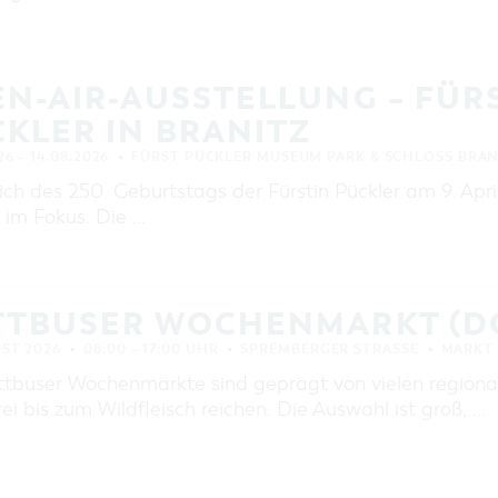
EINKAUFEN, PARKEN UND
COTTBUSER GESCHENKGUTSCHEIN
EINKAUFEN
N-AIR-AUSSTELLUNG – FÜRS
PARKMÖGLICHKEITEN
KLER IN BRANITZ
WOCHENMÄRKTE
26 – 14.08.2026
FÜRST PÜCKLER MUSEUM PARK & SCHLOSS BRAN
COTTBUSER GESCHENKGUTSCHEIN
ich des 250. Geburtstags der Fürstin Pückler am 9. April
DER PERFEKTE TAG
 im Fokus. Die …
COTTBUS VON OBEN (FOTOS)
COTTBUS VON OBEN
(KURZVIDEOS)
TTBUSER WOCHENMARKT (D
UST 2026
08:00 – 17:00 UHR
SPREMBERGER STRASSE
MARKT
ttbuser Wochenmärkte sind geprägt von vielen regiona
i bis zum Wildfleisch reichen. Die Auswahl ist groß, …