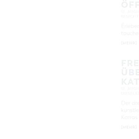
ÖF
13. AUG
BESICH
Erlebe
tauche
[MEHR]
FRE
ÜB
KA
13. AUG
DIESEL
Der dr
künstl
Karras
[MEHR]