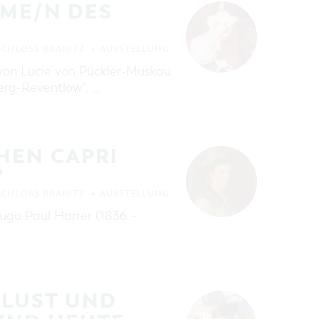
AME/N DES
SCHLOSS BRANITZ
AUSSTELLUNG
 von Lucie von Pückler-Muskau
erg-Reventlow", …
HEN CAPRI
"
SCHLOSS BRANITZ
AUSSTELLUNG
ugo Paul Harrer (1836 –
SLUST UND