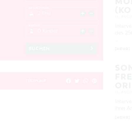
MOD
KOP
ERWACHSENE
2 Erw.
13. AUG
Interve
KINDER
0 Kinder
des 250
…
BUCHEN
[MEHR]
SO
FRE
TEILEN AUF
ORI
13. AUG
Interve
ihrer A
[MEHR]