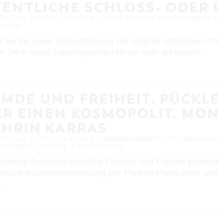
FENTLICHE SCHLOSS- ODER
UST 2026
10:30 – 11:30 UHR
FÜRST PÜCKLER MUSEUM PARK & 
TIGUNG
n Sie bei einer Schlossführung die original erhaltenen
n Sie in seine Lebensgeschichte ein oder erkunden …
MDE UND FREIHEIT. PÜCKLE
ER EINEN KOSMOPOLIT. MO
THRIN KARRAS
UST 2026
11:00 – 19:00 UHR
BRANDENBURGISCHES LANDESMUS
KRAFTWERK COTTBUS
AUSSTELLUNG
eiteilige Ausstellungszyklus Fremde und Freiheit präse
erische Auseinandersetzung der Malerin Mona Höke und 
 …