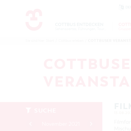
DE
Um Einstellungen zur Barrierefre
COTTBUS ENTDECKEN
COTT
Sehenswertes, Führungen, Tourentipps
COTTBU
COTTB
COTTBUSER VERANS
Sie sind hier:
Start
/
Cottbus erleben
/
ENTDECK
ERLEBE
B
COTTBUSE
VERANST
FI
SUCHE
13.08.20
Filmfan
November 2021
Mischu