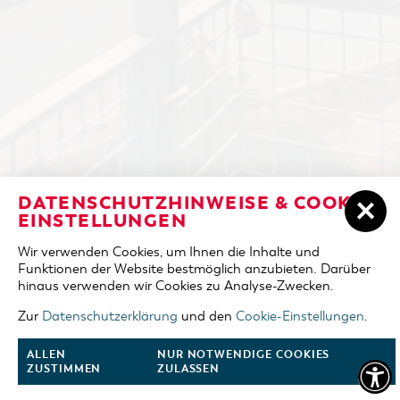
ÜBERNACHTEN IN COTTBUS/CHÓŚEBUZ
DATENSCHUTZHINWEISE & COOKIE-
ANREISE
EINSTELLUNGEN
UNTERKÜNFTE
Wir verwenden Cookies, um Ihnen die Inhalte und
ABREISE
Funktionen der Website bestmöglich anzubieten. Darüber
DER COTTBUSER OSTSEE
hinaus verwenden wir Cookies zu Analyse-Zwecken.
ERWACHSENE
TOURENTIPPS
Zur
Datenschutzerklärung
und den
Cookie-Einstellungen
.
2 Erw.
COTTBUS FÜR FAMILIEN
ALLEN
NUR NOTWENDIGE COOKIES
KINDER
ZUSTIMMEN
ZULASSEN
0 Kinder
VERANSTALTUNGEN