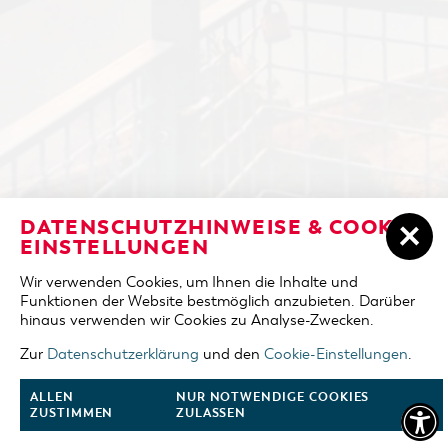
ÜBERNACHTEN IN COTTBUS/CHÓŚEBUZ
DATENSCHUTZHINWEISE & COOKIE-
ANREISE
EINSTELLUNGEN
UNTERKÜNFTE
Wir verwenden Cookies, um Ihnen die Inhalte und
ABREISE
Funktionen der Website bestmöglich anzubieten. Darüber
DER COTTBUSER OSTSEE
hinaus verwenden wir Cookies zu Analyse-Zwecken.
ERWACHSENE
TOURENTIPPS
Zur
Datenschutzerklärung
und den
Cookie-Einstellungen
.
2 Erw.
COTTBUS FÜR FAMILIEN
ALLEN
NUR NOTWENDIGE COOKIES
KINDER
ZUSTIMMEN
ZULASSEN
0 Kinder
VERANSTALTUNGEN