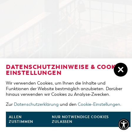
ÜBERNACHTEN IN COTTBUS/CHÓŚEBUZ
DATENSCHUTZHINWEISE & COOKIE-
ANREISE
EINSTELLUNGEN
UNTERKÜNFTE
Wir verwenden Cookies, um Ihnen die Inhalte und
ABREISE
Funktionen der Website bestmöglich anzubieten. Darüber
DER COTTBUSER OSTSEE
hinaus verwenden wir Cookies zu Analyse-Zwecken.
ERWACHSENE
TOURENTIPPS
Zur
Datenschutzerklärung
und den
Cookie-Einstellungen
.
2 Erw.
COTTBUS FÜR FAMILIEN
ALLEN
NUR NOTWENDIGE COOKIES
KINDER
ZUSTIMMEN
ZULASSEN
0 Kinder
VERANSTALTUNGEN