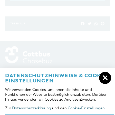
TEILEN AUF
ADRESSE / ANFAHRT
Berliner Platz 6 / Stadthalle
DATENSCHUTZHINWEISE & COOKIE-
03046 Cottbus
EINSTELLUNGEN
TELEFON
+49 355 75420
Wir verwenden Cookies, um Ihnen die Inhalte und
FAX
+49 355 7542455
Funktionen der Website bestmöglich anzubieten. Darüber
E-MAIL
cottbus-service@cmt-cottbus.de
hinaus verwenden wir Cookies zu Analyse-Zwecken.
Zur
Datenschutzerklärung
und den
Cookie-Einstellungen
.
START
COTTBUSSERVICE
KONTAKT
DATENSCHUTZ
IMPRESSUM
COOKIE-EINSTELLUNGEN