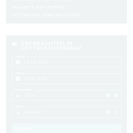
aktuelle und laufende Veranstaltungen
ANGEBOTE FÜR GRUPPEN
COTTBUS PER VIDEO ENTDECKEN
SUCHBEGRIFF
ORT
ÜBERNACHTEN IN
COTTBUS/CHÓŚEBUZ
SUCHEN
ANREISE
ABREISE
ERWACHSENE
2 Erw.
KINDER
0 Kinder
BUCHEN