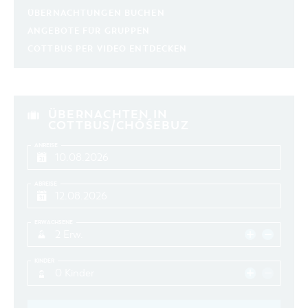
aktuelle und laufende Veranstaltungen
ÜBERNACHTUNGEN BUCHEN
ANGEBOTE FÜR GRUPPEN
COTTBUS PER VIDEO ENTDECKEN
SUCHBEGRIFF
ORT
ÜBERNACHTEN IN
COTTBUS/CHÓŚEBUZ
SUCHEN
ANREISE
ABREISE
ERWACHSENE
2 Erw.
KINDER
0 Kinder