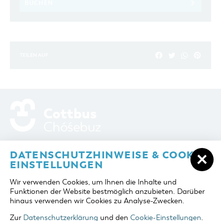
BUCHEN
TEILEN AUF
ADRESSE / ANFAHRT
Berliner Platz 6 / Stadthalle
DATENSCHUTZHINWEISE & COOKIE-
03046 Cottbus
EINSTELLUNGEN
TELEFON
+49 355 75420
Wir verwenden Cookies, um Ihnen die Inhalte und
FAX
+49 355 7542455
Funktionen der Website bestmöglich anzubieten. Darüber
E-MAIL
cottbus-service@cmt-cottbus.de
hinaus verwenden wir Cookies zu Analyse-Zwecken.
Zur
Datenschutzerklärung
und den
Cookie-Einstellungen
.
START
COTTBUSSERVICE
KONTAKT
DATENSCHUTZ