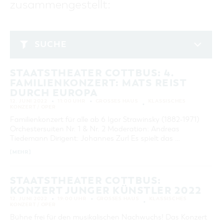
zusammengestellt:
GASTRONOMIE
BAUMKUCHENFRAU
WANDERTOUREN
COTTBUS PER VIDEO ENTDECKEN
FREIZEIT UND KULTUR
CARAVANSTELLPLÄTZE
SERVICE & KONTAKT
EINKAUFEN, PARKEN UND COTTBUSER
SORBEN & WENDEN
KANUTOUREN
Anreise, Info, Souvenirs, Gutscheine
ÜBERNACHTUNGEN FÜR FAMILIEN
GESCHENKGUTSCHEIN
LAUSITZ FESTIVAL 2026 IN COTTBUS
TOURISTINFORMATION
SUCHE
DER PERFEKTE TAG
EINKAUFEN
HEIRATEN IN COTTBUS
COTTBUSER BILDERGALERIE
Juni 2022
COTTBUS VON OBEN (FOTOS)
PARKMÖGLICHKEITEN
"WEG DES HANDWERKS" - DIE ZUNFTZEICHEN
INFOMATERIAL
STAATSTHEATER COTTBUS: 4.
MO
DI
MI
DO
FR
SA
SO
COTTBUS VON OBEN (KURZVIDEOS)
WOCHENMÄRKTE
FAMILIENKONZERT: MATS REIST
LADEMÖGLICHKEITEN FÜR E-BIKES
1
2
3
4
5
COTTBUSER GESCHENKGUTSCHEIN
DURCH EUROPA
GUTSCHEINE
12. JUNI 2022
11:00 UHR
GROSSES HAUS
KLASSISCHES
6
7
8
9
10
11
12
KONZERT / OPER
SOUVENIRS
Familienkonzert für alle ab 6 Igor Strawinsky (1882-1971)
13
14
15
16
17
18
19
COTTBUS BARRIEREFREI
Orchestersuiten Nr. 1 & Nr. 2 Moderation: Andreas
20
21
22
23
24
25
26
Tiedemann Dirigent: Johannes Zurl Es spielt das …
ÖFFENTLICHE TOILETTEN
[MEHR]
27
28
29
30
NACHHALTIGKEIT - WIR SIND DABEI!
STAATSTHEATER COTTBUS:
ERWEITERTE SUCHE
KONZERT JUNGER KÜNSTLER 2022
Zeitraum
ZURÜCKSETZEN
12. JUNI 2022
19:00 UHR
GROSSES HAUS
KLASSISCHES
KONZERT / OPER
VON
BIS
Bühne frei für den musikalischen Nachwuchs! Das Konzert