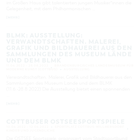
im Großen Haus gibt talentierten jungen Musiker*innen die
KATEGORIE
Gelegenheit, mit dem Philharmonischen …
alle Kategorien
[MEHR]
LAUFZEIT
aktuelle und laufende Veranstaltungen
BLMK: AUSSTELLUNG:
VERWANDTSCHAFTEN. MALEREI,
GRAFIK UND BILDHAUEREI AUS DEN
SUCHBEGRIFF
SAMMLUNGEN DES MUSEUM LÄNDE
UND DEM BLMK
ORT
11.06.2022 – 28.08.2022
BRANDENBURGISCHES LANDESMUSEUM FÜR
MODERNE KUNST (COTTBUS)
AUSSTELLUNG
Verwandtschaften. Malerei, Grafik und Bildhauerei aus den
SUCHEN
Sammlungen des Museum Lände und dem BLMK
(11.6.-28.8.2022) Die Ausstellung bietet einen spannenden
…
[MEHR]
COTTBUSER OSTSEESPORTSPIELE
10.06.2022 – 12.06.2022
SPORTPLATZ COTTBUS-WILLMERSDORF
KINDER UND JUGENDLICHE
Die OSTSEE Sportspiele, organisiert vom Stadtsportbund