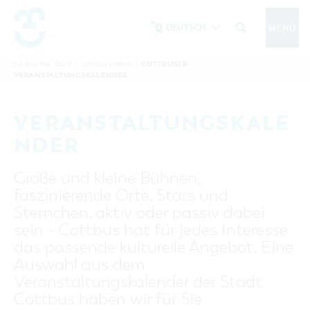
DEUTSCH
MENÜ
Um Einstellungen zur Barrierefreiheit
vornehmen zu können wird die Berechtigung
COTTBUSER
Sie sind hier:
Start
/
Cottbus erleben
/
COTTBUS IM SOMMER
VERANSTALTUNGSKALENDER
funktionale Cookies
für
in den Cookie-
Einstellungen benötigt.
START
COTTBUSSERVICE
KONTAKT
VERANSTALTUNGSKALE
FOLGE UNS AUF
COOKIE-EINSTELLUNGEN
NDER
COTTBUS ENTDECKEN
Große und kleine Bühnen,
Sehenswertes, Führungen, Tourentipps
faszinierende Orte, Stars und
INTERAKTIVE KARTE
COTTBUS ERLEBEN
Sternchen, aktiv oder passiv dabei
Gruppen, Übernachten, Events …
FÜHRUNGEN FÜR JEDERMANN
sein - Cottbus hat für jedes Interesse
TOURENTIPPS, ARCHITEKTURPFAD &
COTTBUSER VERANSTALTUNGSHIGHLIGHTS
das passende kulturelle Angebot. Eine
COTTBUS BESONDERS
PÜCKLERTICKET
Ostsee, Postkutscher und mehr...
COTTBUSER VERANSTALTUNGSKALENDER
Auswahl aus dem
GRÜNES COTTBUS
ARCHITEKTURPFAD
Veranstaltungskalender der Stadt
ÜBERNACHTUNGEN BUCHEN
DER COTTBUSER OSTSEE
COTTBUS FÜR FAMILIEN
MUSEEN, GALERIEN, KULTUR
Cottbus haben wir für Sie
RADTOUREN
Tipps, Veranstaltungen, Angebote...
ANGEBOTE FÜR GRUPPEN
DER COTTBUSER POSTKUTSCHER & DIE
UNTERKÜNFTE