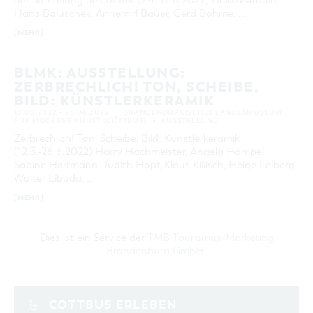
der Sammlung des BLMK (2.4.-12.6.2022) Ursula Arnold,
Hans Baluschek, Annemirl Bauer, Gerd Böhme, …
[MEHR]
BLMK: AUSSTELLUNG:
ZERBRECHLICH! TON, SCHEIBE,
BILD: KÜNSTLERKERAMIK
13.03.2022 – 26.06.2022
BRANDENBURGISCHES LANDESMUSEUM
FÜR MODERNE KUNST (COTTBUS)
AUSSTELLUNG
Zerbrechlich! Ton, Scheibe, Bild: Künstlerkeramik
(12.3.-26.6.2022) Harry Hachmeister, Angela Hampel,
Sabine Herrmann, Judith Hopf, Klaus Killisch, Helge Leiberg,
Walter Libuda, …
[MEHR]
Dies ist ein Service der
TMB Tourismus-Marketing
Brandenburg GmbH
.
COTTBUS ERLEBEN