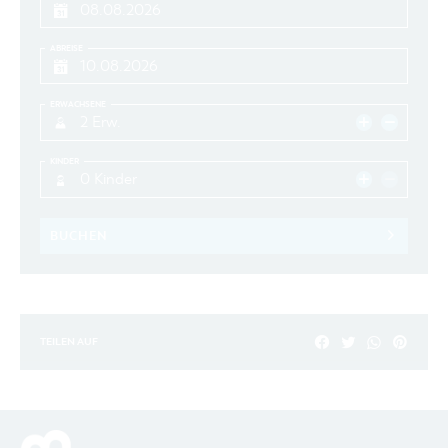
ABREISE
ERWACHSENE
2 Erw.
KINDER
0 Kinder
BUCHEN
TEILEN AUF