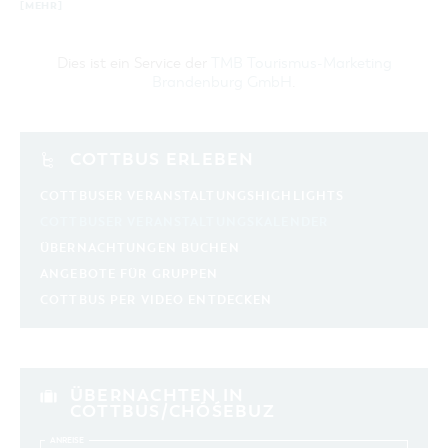
[MEHR]
Dies ist ein Service der
TMB Tourismus-Marketing
Brandenburg GmbH
.
COTTBUS ERLEBEN
COTTBUSER VERANSTALTUNGSHIGHLIGHTS
COTTBUSER VERANSTALTUNGSKALENDER
ÜBERNACHTUNGEN BUCHEN
ANGEBOTE FÜR GRUPPEN
COTTBUS PER VIDEO ENTDECKEN
ÜBERNACHTEN IN
COTTBUS/CHÓŚEBUZ
ANREISE