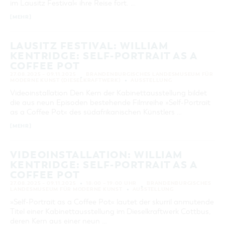
im Lausitz Festival« ihre Reise fort. …
[MEHR]
LAUSITZ FESTIVAL: WILLIAM
KENTRIDGE: SELF-PORTRAIT AS A
COFFEE POT
27.08.2025 – 09.11.2025
BRANDENBURGISCHES LANDESMUSEUM FÜR
MODERNE KUNST (DIESELKRAFTWERK)
AUSSTELLUNG
Videoinstallation Den Kern der Kabinettausstellung bildet
die aus neun Episoden bestehende Filmreihe »Self-Portrait
as a Coffee Pot« des südafrikanischen Künstlers …
[MEHR]
VIDEOINSTALLATION: WILLIAM
KENTRIDGE: SELF-PORTRAIT AS A
COFFEE POT
27.08.2025 – 09.11.2025
18:00 – 19:00 UHR
BRANDENBURGISCHES
LANDESMUSEUM FÜR MODERNE KUNST
AUSSTELLUNG
»Self-Portrait as a Coffee Pot« lautet der skurril anmutende
Titel einer Kabinettausstellung im Dieselkraftwerk Cottbus,
deren Kern aus einer neun …