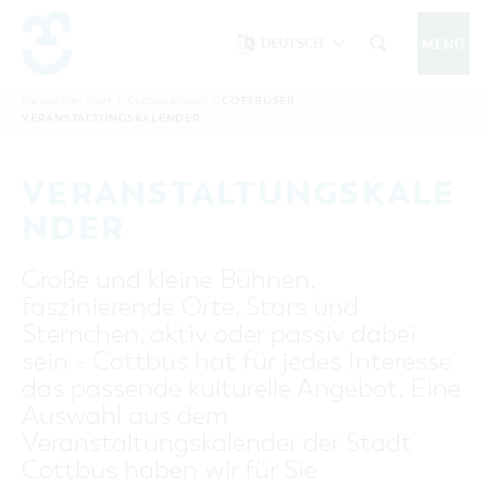
DEUTSCH
MENÜ
Um Einstellungen zur Barrierefreiheit
vornehmen zu können wird die Berechtigung
COTTBUSER
Sie sind hier:
Start
/
Cottbus erleben
/
COTTBUS IM SOMMER
VERANSTALTUNGSKALENDER
funktionale Cookies
für
in den Cookie-
Einstellungen benötigt.
START
COTTBUSSERVICE
KONTAKT
VERANSTALTUNGSKALE
FOLGE UNS AUF
COOKIE-EINSTELLUNGEN
NDER
COTTBUS ENTDECKEN
Große und kleine Bühnen,
Sehenswertes, Führungen, Tourentipps
faszinierende Orte, Stars und
INTERAKTIVE KARTE
COTTBUS ERLEBEN
Sternchen, aktiv oder passiv dabei
Gruppen, Übernachten, Events …
FÜHRUNGEN FÜR JEDERMANN
sein - Cottbus hat für jedes Interesse
TOURENTIPPS, ARCHITEKTURPFAD &
COTTBUSER VERANSTALTUNGSHIGHLIGHTS
das passende kulturelle Angebot. Eine
COTTBUS BESONDERS
PÜCKLERTICKET
Ostsee, Postkutscher und mehr...
COTTBUSER VERANSTALTUNGSKALENDER
Auswahl aus dem
GRÜNES COTTBUS
ARCHITEKTURPFAD
Veranstaltungskalender der Stadt
ÜBERNACHTUNGEN BUCHEN
DER COTTBUSER OSTSEE
COTTBUS FÜR FAMILIEN
MUSEEN, GALERIEN, KULTUR
Cottbus haben wir für Sie
RADTOUREN
Tipps, Veranstaltungen, Angebote...
ANGEBOTE FÜR GRUPPEN
DER COTTBUSER POSTKUTSCHER & DIE
UNTERKÜNFTE