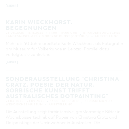
[MEHR]
KARIN WIECKHORST.
BEGEGNUNGEN
23.08.2025 – 16.11.2025
11:00 – 19:00 UHR
BRANDENBURGISCHES
LANDESMUSEUM FÜR MODERNE KUNST (COTTBUS)
AUSSTELLUNG
Mehr als 40 Jahre arbeitete Karin Wieckhorst als Fotografin
am Museum für Völkerkunde in Leipzig. Parallel dazu
verfolgte sie zahlreiche …
[MEHR]
SONDERAUSSTELLUNG "CHRISTINA
GRÄTZ. POESIE DER NATUR.
SORBISCHE KUNST TRIFFT
AUSTRALISCHES DOTPAINTING"
21.03.2025 – 21.09.2025
17:00 – 18:00 UHR
SERBSKI MUZEJ /
WENDISCHES MUSEUM
AUSSTELLUNG
Die Ausstellung zeigt farbintensive, großformatige Bilder in
Wachsbossiertechnik auf Papier von Christina Grätz und
Dotpaintings der Ureinwohner in Australien. Die …