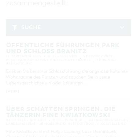
zusammengestellt:
GASTRONOMIE
BAUMKUCHENFRAU
WANDERTOUREN
COTTBUS PER VIDEO ENTDECKEN
FREIZEIT UND KULTUR
CARAVANSTELLPLÄTZE
SERVICE & KONTAKT
EINKAUFEN, PARKEN UND COTTBUSER
SORBEN & WENDEN
KANUTOUREN
Anreise, Info, Souvenirs, Gutscheine
ÜBERNACHTUNGEN FÜR FAMILIEN
GESCHENKGUTSCHEIN
LAUSITZ FESTIVAL 2026 IN COTTBUS
TOURISTINFORMATION
SUCHE
DER PERFEKTE TAG
EINKAUFEN
HEIRATEN IN COTTBUS
COTTBUSER BILDERGALERIE
September 2025
COTTBUS VON OBEN (FOTOS)
PARKMÖGLICHKEITEN
"WEG DES HANDWERKS" - DIE ZUNFTZEICHEN
INFOMATERIAL
ÖFFENTLICHE FÜHRUNGEN PARK
MO
DI
MI
DO
FR
SA
SO
COTTBUS VON OBEN (KURZVIDEOS)
WOCHENMÄRKTE
UND SCHLOSS BRANITZ
LADEMÖGLICHKEITEN FÜR E-BIKES
1
2
3
4
5
6
7
COTTBUSER GESCHENKGUTSCHEIN
15. SEPTEMBER 2025
10:30 – 11:30 UHR
STIFTUNG FÜRST-
GUTSCHEINE
PÜCKLER-MUSEUM PARK UND SCHLOSS BRANITZ
FÜHRUNG /
8
9
10
11
12
13
14
BESICHTIGUNG
SOUVENIRS
Erleben Sie bei einer Schlossführung die original erhaltenen
15
16
17
18
19
20
21
Wohnräume des Fürsten und tauchen Sie in seine
COTTBUS BARRIEREFREI
Lebensgeschichte ein oder Erkunden …
22
23
24
25
26
27
28
ÖFFENTLICHE TOILETTEN
[MEHR]
29
30
NACHHALTIGKEIT - WIR SIND DABEI!
ÜBER SCHATTEN SPRINGEN. DIE
ERWEITERTE SUCHE
TÄNZERIN FINE KWIATKOWSKI
06.09.2025 – 16.11.2025
11:00 – 19:00 UHR
BRANDENBURGISCHES
Zeitraum
ZURÜCKSETZEN
LANDESMUSEUM FÜR MODERNE KUNST (COTTBUS)
AUSSTELLUNG
VON
Fine Kwiatkowski mit Helge Leiberg, Lutz Dammbeck,
BIS