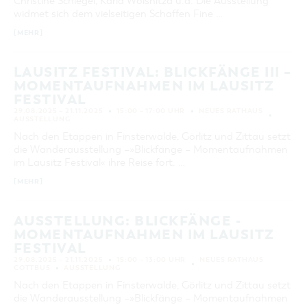
Christine Schlegel, Karla Woisnitza u.a. Die Ausstellung
widmet sich dem vielseitigen Schaffen Fine …
KATEGORIE
alle Kategorien
[MEHR]
LAUFZEIT
aktuelle und laufende Veranstaltungen
LAUSITZ FESTIVAL: BLICKFÄNGE III –
MOMENTAUFNAHMEN IM LAUSITZ
FESTIVAL
SUCHBEGRIFF
29.08.2025 – 21.11.2025
15:00 – 17:00 UHR
NEUES RATHAUS
AUSSTELLUNG
Nach den Etappen in Finsterwalde, Görlitz und Zittau setzt
ORT
die Wanderausstellung –»Blickfänge – Momentaufnahmen
im Lausitz Festival« ihre Reise fort. …
SUCHEN
[MEHR]
AUSSTELLUNG: BLICKFÄNGE -
MOMENTAUFNAHMEN IM LAUSITZ
FESTIVAL
29.08.2025 – 21.11.2025
15:00 – 13:00 UHR
NEUES RATHAUS
COTTBUS
AUSSTELLUNG
Nach den Etappen in Finsterwalde, Görlitz und Zittau setzt
die Wanderausstellung –»Blickfänge – Momentaufnahmen