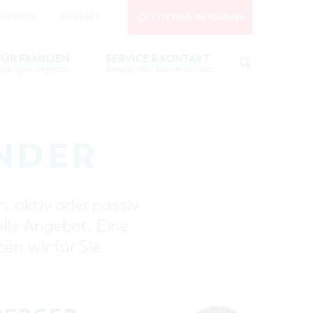
SERVICE
KONTAKT
COTTBUS IM SOMMER
nktionale Cookies
in den Cookie-
FÜR FAMILIEN
SERVICE & KONTAKT
Tipps, Veranstaltungen, Angebote...
Anreise, Info, Souvenirs, Gutscheine
EE
TOURISTINFORMATION
FREIZEIT UND KULTUR
KUTSCHER &
COTTBUSER BILDERGALERIE
ÜBERNACHTUNGEN FÜR FAMILIEN
AU
INFOMATERIAL
NDER
LADEMÖGLICHKEITEN FÜR E-BIKES
6 IN
GUTSCHEINE
SOUVENIRS
, aktiv oder passiv
S
COTTBUS BARRIEREFREI
elle Angebot. Eine
 - DIE
ÖFFENTLICHE TOILETTEN
n wir für Sie
NACHHALTIGKEIT - WIR SIND
DABEI!