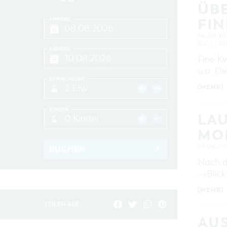
ÜBE
FIN
ANREISE
06.09.20
(COTTBU
ABREISE
Fine K
u.a. Di
ERWACHSENE
2 Erw.
[MEHR]
KINDER
LAU
0 Kinder
MO
29.08.20
BUCHEN
Nach d
–»Blic
[MEHR]
TEILEN AUF
AUS