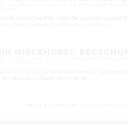
25 – 09.11.2025
18:00 – 19:00 UHR
BRANDENBURGISCHES LAND
TELLUNG
ortrait as a Coffee Pot« lautet der skurril anmutende Ti
selkraftwerk Cottbus, deren Kern aus einer neun …
RIN WIECKHORST. BEGEGNU
25 – 16.11.2025
11:00 – 19:00 UHR
BRANDENBURGISCHES LAND
S)
AUSSTELLUNG
ls 40 Jahre arbeitete Karin Wieckhorst als Fotografin
. Parallel dazu verfolgte sie zahlreiche …
Dies ist ein Service der
TMB Tourismus-Mar