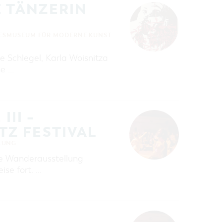
E TÄNZERIN
ESMUSEUM FÜR MODERNE KUNST
 Schlegel, Karla Woisnitza
ne …
III –
Z FESTIVAL
LUNG
ie Wanderausstellung
se fort. …