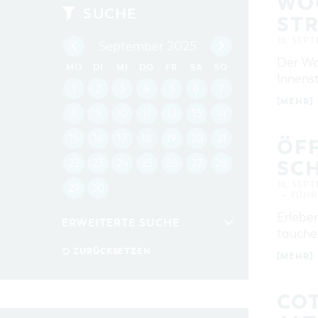
WO
SUCHE
STR
18. SEP
September 2025
Der Woc
MO
DI
MI
DO
FR
SA
SO
Innens
1
2
3
4
5
6
7
[MEHR]
8
9
10
11
12
13
14
15
16
17
18
19
20
21
ÖF
SC
22
23
24
25
26
27
28
18. SEP
29
30
FÜHR
Erlebe
ERWEITERTE SUCHE
tauche
Zeitraum
ZURÜCKSETZEN
[MEHR]
VON
BIS
COT
KATEGORIE