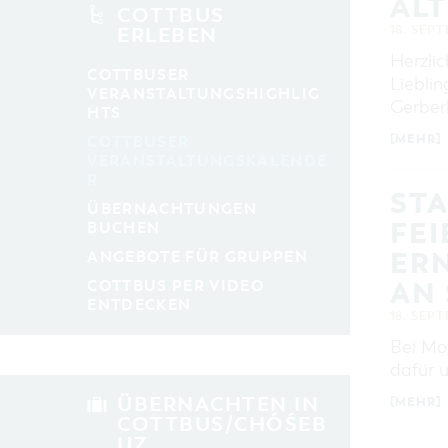
AL
alle Kategorien
COTTBUS
18. SEP
ERLEBEN
LAUFZEIT
Herzlic
aktuelle und laufende Veranstaltungen
COTTBUSER
Liebli
VERANSTALTUNGSHIGHLIG
Gerber
HTS
SUCHBEGRIFF
[MEHR]
COTTBUSER
VERANSTALTUNGSKALENDE
R
ORT
STA
ÜBERNACHTUNGEN
FEI
BUCHEN
SUCHEN
RNS
ANGEBOTE FÜR GRUPPEN
N S
COTTBUS PER VIDEO
ENTDECKEN
18. SEP
Bei Moz
dafür u
ÜBERNACHTEN IN
[MEHR]
COTTBUS/CHÓŚEB
UZ