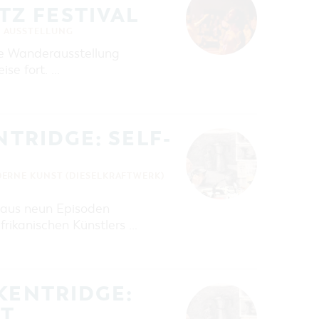
Z FESTIVAL
AUSSTELLUNG
ie Wanderausstellung
se fort. …
NTRIDGE: SELF-
RNE KUNST (DIESELKRAFTWERK)
e aus neun Episoden
frikanischen Künstlers …
KENTRIDGE:
OT