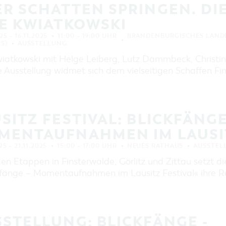
R SCHATTEN SPRINGEN. DI
E KWIATKOWSKI
25 – 16.11.2025
11:00 – 19:00 UHR
BRANDENBURGISCHES LAND
S)
AUSSTELLUNG
wiatkowski mit Helge Leiberg, Lutz Dammbeck, Christine
e Ausstellung widmet sich dem vielseitigen Schaffen Fi
SITZ FESTIVAL: BLICKFÄNGE 
MENTAUFNAHMEN IM LAUSIT
25 – 21.11.2025
15:00 – 17:00 UHR
NEUES RATHAUS
AUSSTEL
en Etappen in Finsterwalde, Görlitz und Zittau setzt d
kfänge – Momentaufnahmen im Lausitz Festival« ihre Rei
STELLUNG: BLICKFÄNGE -