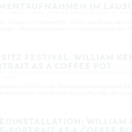
MENTAUFNAHMEN IM LAUSIT
25 – 21.11.2025
15:00 – 13:00 UHR
NEUES RATHAUS COTTBUS
en Etappen in Finsterwalde, Görlitz und Zittau setzt d
kfänge – Momentaufnahmen im Lausitz Festival« ihre Rei
SITZ FESTIVAL: WILLIAM KE
TRAIT AS A COFFEE POT
25 – 09.11.2025
BRANDENBURGISCHES LANDESMUSEUM FÜR MODE
TELLUNG
nstallation Den Kern der Kabinettausstellung bildet di
nde Filmreihe »Self-Portrait as a Coffee Pot« des süda
EOINSTALLATION: WILLIAM 
F-PORTRAIT AS A COFFEE P