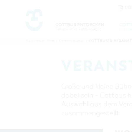
DE
Um Einstellungen zur Barrierefre
COTTBUS ENTDECKEN
COTT
Sehenswertes, Führungen, Tourentipps
COTTBU
COTTB
COTTBUSER VERANS
Sie sind hier:
Start
/
Cottbus erleben
/
ENTDECK
ERLEBE
B
VERANS
Große und kleine Bühne
dabei sein - Cottbus h
Auswahl aus dem Veran
zusammengestellt: