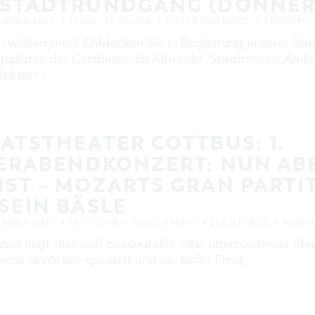
TSTADTRUNDGANG (DONNER
TEMBER 2025
16:00 – 17:30 UHR
COTTBUSSERVICE
FÜHRUNG 
h willkommen! Entdecken Sie in Begleitung unserer Sta
ngsplätze der Cottbuser: ob Altmarkt, Stadtmauer, Am
häuser - …
ATSTHEATER COTTBUS: 1.
ERABENDKONZERT: NUN ABER
T – MOZARTS GRAN PARTITA
EIN BÄSLE
TEMBER 2025
18:00 UHR
ALTES STADTHAUS COTTBUS
KLASS
art liegt dies nah beieinander: eine überbordende Ideen
mso sinnlicher sprudelt und ein tiefer Ernst, …