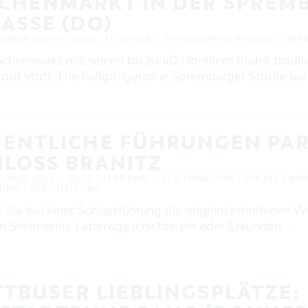
CHENMARKT IN DER SPREM
EINKAUFEN, PARKEN UND
COTTBUSER GESCHENKGUTSCHEIN
ASSE (DO)
EINKAUFEN
TEMBER 2025
08:00 – 17:00 UHR
SPREMBERGER STRASSE
MA
PARKMÖGLICHKEITEN
henmarkt mit seinen bis zu 40 Händlern findet traditio
tadt statt. Die Fußgängerzone Spremberger Straße bie
WOCHENMÄRKTE
COTTBUSER GESCHENKGUTSCHEIN
DER PERFEKTE TAG
FENTLICHE FÜHRUNGEN PA
COTTBUS VON OBEN (FOTOS)
HLOSS BRANITZ
COTTBUS VON OBEN
(KURZVIDEOS)
TEMBER 2025
10:30 – 11:30 UHR
STIFTUNG FÜRST-PÜCKLER-MU
UNG / BESICHTIGUNG
n Sie bei einer Schlossführung die original erhaltenen
n Sie in seine Lebensgeschichte ein oder Erkunden …
TBUSER LIEBLINGSPLÄTZE: