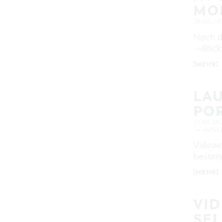
MO
29.08.20
Nach d
–»Blic
[MEHR]
LAU
POR
27.08.20
AUSS
Videoi
bestehe
[MEHR]
VID
SEL