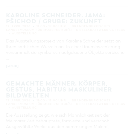
KAROLINE SCHNEIDER. JAMA:
PŚICHOD / GRUBE: ZUKUNFT
12. APRIL 2026
11:00 – 19:00 UHR
BRANDENBURGISCHES
LANDESMUSEUM FÜR MODERNE KUNST - DIESELKRAFTWERK COTTBUS
AUSSTELLUNG
Das Ausstellungsprojekt von Karoline Schneider setzt an
Ihren sorbischen Wurzeln an. In einer Rauminszenierung
versammelt sie symbolisch aufgeladene Objekte sorbischer
…
[MEHR]
GEMACHTE MÄNNER. KÖRPER,
GESTUS, HABITUS MASKULINER
BILDWELTEN
12. APRIL 2026
11:00 – 19:00 UHR
BRANDENBURGISCHES
LANDESMUSEUM FÜR MODERNE KUNST - DIESELKRAFTWERK COTTBUS
AUSSTELLUNG
Die Ausstellung zeigt, wie sich Männlichkeit seit der
Weimarer Zeit behauptete, formierte und verschob.
Ausgewählte Werke aus den Sammlungen Malerei, …