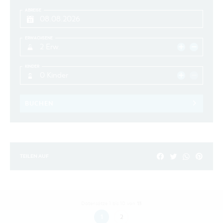
ABREISE
ERWACHSENE
2 Erw.
KINDER
0 Kinder
BUCHEN
TEILEN AUF
13
Datensätze 1 bis 10 von
1
2