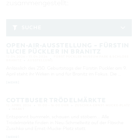
zusammengestellt:
GASTRONOMIE
BAUMKUCHENFRAU
WANDERTOUREN
COTTBUS PER VIDEO ENTDECKEN
FREIZEIT UND KULTUR
CARAVANSTELLPLÄTZE
SERVICE & KONTAKT
EINKAUFEN, PARKEN UND COTTBUSER
SORBEN & WENDEN
KANUTOUREN
Anreise, Info, Souvenirs, Gutscheine
ÜBERNACHTUNGEN FÜR FAMILIEN
GESCHENKGUTSCHEIN
LAUSITZ FESTIVAL 2026 IN COTTBUS
TOURISTINFORMATION
SUCHE
DER PERFEKTE TAG
EINKAUFEN
HEIRATEN IN COTTBUS
COTTBUSER BILDERGALERIE
April 2026
COTTBUS VON OBEN (FOTOS)
PARKMÖGLICHKEITEN
"WEG DES HANDWERKS" - DIE ZUNFTZEICHEN
INFOMATERIAL
OPEN-AIR-AUSSTELLUNG – FÜRSTIN
MO
DI
MI
DO
FR
SA
SO
COTTBUS VON OBEN (KURZVIDEOS)
WOCHENMÄRKTE
LUCIE PÜCKLER IN BRANITZ
LADEMÖGLICHKEITEN FÜR E-BIKES
1
2
3
4
5
COTTBUSER GESCHENKGUTSCHEIN
12.04.2026 – 13.04.2026
FÜRST PÜCKLER MUSEUM PARK & SCHLOSS
GUTSCHEINE
BRANITZ
AUSSTELLUNG
6
7
8
9
10
11
12
Anlässlich des 250. Geburtstags der Fürstin Pückler am 9.
SOUVENIRS
April steht ihr Wirken in und für Branitz im Fokus. Die …
13
14
15
16
17
18
19
COTTBUS BARRIEREFREI
[MEHR]
20
21
22
23
24
25
26
ÖFFENTLICHE TOILETTEN
27
28
29
30
NACHHALTIGKEIT - WIR SIND DABEI!
COTTBUSER TRÖDELMÄRKTE
12. APRIL 2026
10:00 – 16:00 UHR
ZUSCHKA-ERNST-MUCKE-PLATZ
MARKT
ERWEITERTE SUCHE
Entspannt bummeln, schauen und stöbern... Alle
Zeitraum
Trödelmärkte finden in Neu-Schmellwitz auf der Fläsche
ZURÜCKSETZEN
VON
Zuschka und Ernst-Mucke-Platz statt.
BIS
[MEHR]