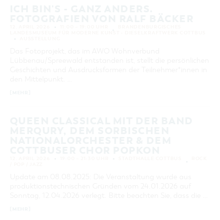
ICH BIN'S - GANZ ANDERS.
FOTOGRAFIEN VON RALF BÄCKER
12. APRIL 2026
11:00 – 19:00 UHR
BRANDENBURGISCHES
LANDESMUSEUM FÜR MODERNE KUNST - DIESELKRAFTWERK COTTBUS
AUSSTELLUNG
Das Fotoprojekt, das im AWO Wohnverbund
Lübbenau/Spreewald entstanden ist, stellt die persönlichen
Geschichten und Ausdrucksformen der Teilnehmer*innen in
den Mittelpunkt. …
[MEHR]
QUEEN CLASSICAL MIT DER BAND
MERQURY, DEM SORBISCHEN
NATIONALORCHESTER & DEM
COTTBUSER CHOR POPKON
12. APRIL 2026
19:00 – 21:30 UHR
STADTHALLE COTTBUS
ROCK
/ POP / JAZZ
Update am 08.08.2025: Die Veranstaltung wurde aus
produktionstechnischen Gründen vom 24.01.2026 auf
Sonntag, 12.04.2026 verlegt. Bitte beachten Sie, dass die …
[MEHR]