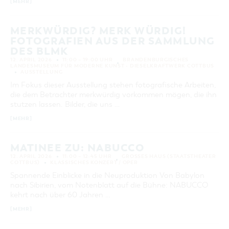
[MEHR]
MERKWÜRDIG? MERK WÜRDIG!
FOTOGRAFIEN AUS DER SAMMLUNG
DES BLMK
12. APRIL 2026
11:00 – 19:00 UHR
BRANDENBURGISCHES
LANDESMUSEUM FÜR MODERNE KUNST - DIESELKRAFTWERK COTTBUS
AUSSTELLUNG
Im Fokus dieser Ausstellung stehen fotografische Arbeiten,
die dem Betrachter merkwürdig vorkommen mögen, die ihn
stutzen lassen. Bilder, die uns …
[MEHR]
MATINEE ZU: NABUCCO
12. APRIL 2026
11:00 – 12:45 UHR
GROSSES HAUS (STAATSTHEATER C
OTTBUS)
KLASSISCHES KONZERT / OPER
Spannende Einblicke in die Neuproduktion Von Babylon
nach Sibirien, vom Notenblatt auf die Bühne: NABUCCO
kehrt nach über 60 Jahren …
[MEHR]