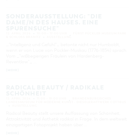
KATEGORIE
alle Kategorien
SONDERAUSSTELLUNG: "DIE
DAME/N DES HAUSES. EINE
LAUFZEIT
SPURENSUCHE"
aktuelle und laufende Veranstaltungen
12. APRIL 2026
10:00 – 17:00 UHR
FÜRST PÜCKLER MUSEUM PARK
& SCHLOSS BRANITZ
AUSSTELLUNG
_"Intelligenz und Gefühl"_ betonte nicht nur Humboldt,
SUCHBEGRIFF
wenn er von Lucie von Pückler-Muskau (1776-1854) sprach.
Vom _"wißbegierigen Fräulein von Hardenberg-
Reventlow"_ …
ORT
[MEHR]
SUCHEN
RADICAL BEAUTY / RADIKALE
SCHÖNHEIT
12. APRIL 2026
11:00 – 19:00 UHR
BRANDENBURGISCHES
LANDESMUSEUM FÜR MODERNE KUNST - DIESELKRAFTWERK COTTBUS
AUSSTELLUNG
Radical Beauty stellt unsere Auffassung von Schönheit,
Attraktivität und Ästhetik radikal in Frage. In dem weltweit
einzigartigen Fotoprojekt haben über …
[MEHR]