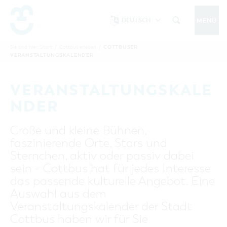
DEUTSCH
MENÜ
Um Einstellungen zur Barrierefreiheit
vornehmen zu können wird die Berechtigung
COTTBUSER
Sie sind hier:
Start
/
Cottbus erleben
/
COTTBUS IM SOMMER
VERANSTALTUNGSKALENDER
funktionale Cookies
für
in den Cookie-
Einstellungen benötigt.
START
COTTBUSSERVICE
KONTAKT
VERANSTALTUNGSKALE
FOLGE UNS AUF
COOKIE-EINSTELLUNGEN
NDER
COTTBUS ENTDECKEN
Große und kleine Bühnen,
Sehenswertes, Führungen, Tourentipps
faszinierende Orte, Stars und
INTERAKTIVE KARTE
COTTBUS ERLEBEN
Sternchen, aktiv oder passiv dabei
Gruppen, Übernachten, Events …
FÜHRUNGEN FÜR JEDERMANN
sein - Cottbus hat für jedes Interesse
TOURENTIPPS, ARCHITEKTURPFAD &
COTTBUSER VERANSTALTUNGSHIGHLIGHTS
das passende kulturelle Angebot. Eine
COTTBUS BESONDERS
PÜCKLERTICKET
Ostsee, Postkutscher und mehr...
COTTBUSER VERANSTALTUNGSKALENDER
Auswahl aus dem
GRÜNES COTTBUS
ARCHITEKTURPFAD
Veranstaltungskalender der Stadt
ÜBERNACHTUNGEN BUCHEN
DER COTTBUSER OSTSEE
COTTBUS FÜR FAMILIEN
MUSEEN, GALERIEN, KULTUR
Cottbus haben wir für Sie
RADTOUREN
Tipps, Veranstaltungen, Angebote...
ANGEBOTE FÜR GRUPPEN
DER COTTBUSER POSTKUTSCHER & DIE
UNTERKÜNFTE