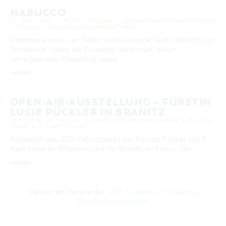
NABUCCO
30. APRIL 2026
19:30 – 22:15 UHR
GROSSES HAUS (STAATSTHEATER C
OTTBUS)
KLASSISCHES KONZERT / OPER
Dramma lirico in vier Teilen von Giuseppe Verdi Libretto von
Temistocle Solera Als Giuseppe Verdi nach einem
vernichtenden Misserfolg seiner …
[MEHR]
OPEN-AIR-AUSSTELLUNG – FÜRSTIN
LUCIE PÜCKLER IN BRANITZ
29.04.2026 – 30.04.2026
FÜRST PÜCKLER MUSEUM PARK & SCHLOSS
BRANITZ
AUSSTELLUNG
Anlässlich des 250. Geburtstags der Fürstin Pückler am 9.
April steht ihr Wirken in und für Branitz im Fokus. Die …
[MEHR]
Dies ist ein Service der
TMB Tourismus-Marketing
Brandenburg GmbH
.