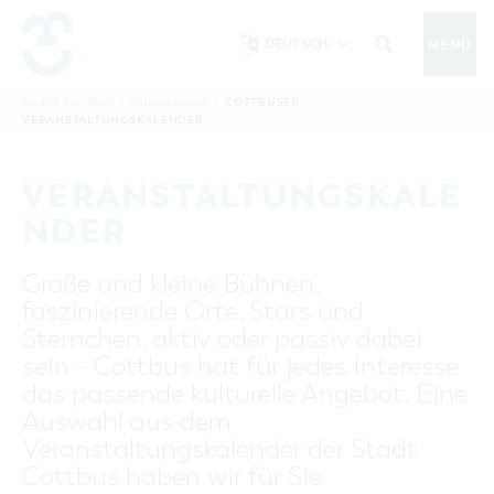
DEUTSCH
MENÜ
Um Einstellungen zur Barrierefreiheit
vornehmen zu können wird die Berechtigung
COTTBUSER
Sie sind hier:
Start
/
Cottbus erleben
/
COTTBUS IM SOMMER
VERANSTALTUNGSKALENDER
funktionale Cookies
für
in den Cookie-
Einstellungen benötigt.
START
COTTBUSSERVICE
KONTAKT
VERANSTALTUNGSKALE
FOLGE UNS AUF
COOKIE-EINSTELLUNGEN
NDER
COTTBUS ENTDECKEN
Große und kleine Bühnen,
Sehenswertes, Führungen, Tourentipps
faszinierende Orte, Stars und
INTERAKTIVE KARTE
COTTBUS ERLEBEN
Sternchen, aktiv oder passiv dabei
Gruppen, Übernachten, Events …
FÜHRUNGEN FÜR JEDERMANN
sein - Cottbus hat für jedes Interesse
TOURENTIPPS, ARCHITEKTURPFAD &
COTTBUSER VERANSTALTUNGSHIGHLIGHTS
das passende kulturelle Angebot. Eine
COTTBUS BESONDERS
PÜCKLERTICKET
Ostsee, Postkutscher und mehr...
COTTBUSER VERANSTALTUNGSKALENDER
Auswahl aus dem
GRÜNES COTTBUS
ARCHITEKTURPFAD
Veranstaltungskalender der Stadt
ÜBERNACHTUNGEN BUCHEN
DER COTTBUSER OSTSEE
COTTBUS FÜR FAMILIEN
MUSEEN, GALERIEN, KULTUR
Cottbus haben wir für Sie
RADTOUREN
Tipps, Veranstaltungen, Angebote...
ANGEBOTE FÜR GRUPPEN
DER COTTBUSER POSTKUTSCHER & DIE
UNTERKÜNFTE