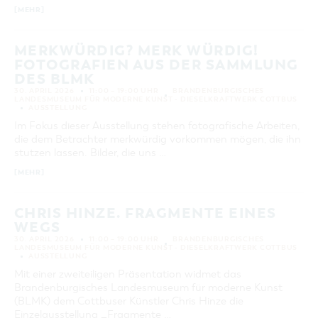
[MEHR]
MERKWÜRDIG? MERK WÜRDIG!
FOTOGRAFIEN AUS DER SAMMLUNG
DES BLMK
30. APRIL 2026
11:00 – 19:00 UHR
BRANDENBURGISCHES
LANDESMUSEUM FÜR MODERNE KUNST - DIESELKRAFTWERK COTTBUS
AUSSTELLUNG
Im Fokus dieser Ausstellung stehen fotografische Arbeiten,
die dem Betrachter merkwürdig vorkommen mögen, die ihn
stutzen lassen. Bilder, die uns …
[MEHR]
CHRIS HINZE. FRAGMENTE EINES
WEGS
30. APRIL 2026
11:00 – 19:00 UHR
BRANDENBURGISCHES
LANDESMUSEUM FÜR MODERNE KUNST - DIESELKRAFTWERK COTTBUS
AUSSTELLUNG
Mit einer zweiteiligen Präsentation widmet das
Brandenburgisches Landesmuseum für moderne Kunst
(BLMK) dem Cottbuser Künstler Chris Hinze die
Einzelausstellung _Fragmente …