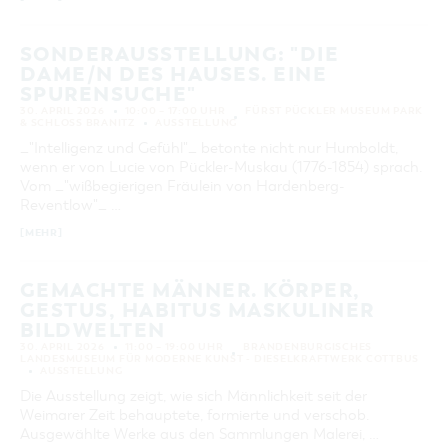
KATEGORIE
alle Kategorien
SONDERAUSSTELLUNG: "DIE
DAME/N DES HAUSES. EINE
LAUFZEIT
SPURENSUCHE"
aktuelle und laufende Veranstaltungen
30. APRIL 2026
10:00 – 17:00 UHR
FÜRST PÜCKLER MUSEUM PARK
& SCHLOSS BRANITZ
AUSSTELLUNG
_"Intelligenz und Gefühl"_ betonte nicht nur Humboldt,
SUCHBEGRIFF
wenn er von Lucie von Pückler-Muskau (1776-1854) sprach.
Vom _"wißbegierigen Fräulein von Hardenberg-
Reventlow"_ …
ORT
[MEHR]
SUCHEN
GEMACHTE MÄNNER. KÖRPER,
GESTUS, HABITUS MASKULINER
BILDWELTEN
30. APRIL 2026
11:00 – 19:00 UHR
BRANDENBURGISCHES
LANDESMUSEUM FÜR MODERNE KUNST - DIESELKRAFTWERK COTTBUS
AUSSTELLUNG
Die Ausstellung zeigt, wie sich Männlichkeit seit der
Weimarer Zeit behauptete, formierte und verschob.
Ausgewählte Werke aus den Sammlungen Malerei, …