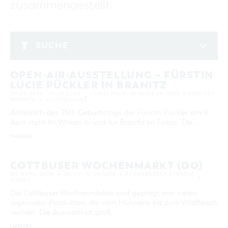
zusammengestellt:
GASTRONOMIE
BAUMKUCHENFRAU
WANDERTOUREN
COTTBUS PER VIDEO ENTDECKEN
FREIZEIT UND KULTUR
CARAVANSTELLPLÄTZE
SERVICE & KONTAKT
EINKAUFEN, PARKEN UND COTTBUSER
SORBEN & WENDEN
KANUTOUREN
Anreise, Info, Souvenirs, Gutscheine
ÜBERNACHTUNGEN FÜR FAMILIEN
GESCHENKGUTSCHEIN
LAUSITZ FESTIVAL 2026 IN COTTBUS
TOURISTINFORMATION
SUCHE
DER PERFEKTE TAG
EINKAUFEN
HEIRATEN IN COTTBUS
COTTBUSER BILDERGALERIE
April 2026
COTTBUS VON OBEN (FOTOS)
PARKMÖGLICHKEITEN
"WEG DES HANDWERKS" - DIE ZUNFTZEICHEN
INFOMATERIAL
OPEN-AIR-AUSSTELLUNG – FÜRSTIN
MO
DI
MI
DO
FR
SA
SO
COTTBUS VON OBEN (KURZVIDEOS)
WOCHENMÄRKTE
LUCIE PÜCKLER IN BRANITZ
LADEMÖGLICHKEITEN FÜR E-BIKES
1
2
3
4
5
COTTBUSER GESCHENKGUTSCHEIN
30.04.2026 – 01.05.2026
FÜRST PÜCKLER MUSEUM PARK & SCHLOSS
GUTSCHEINE
BRANITZ
AUSSTELLUNG
6
7
8
9
10
11
12
Anlässlich des 250. Geburtstags der Fürstin Pückler am 9.
SOUVENIRS
April steht ihr Wirken in und für Branitz im Fokus. Die …
13
14
15
16
17
18
19
COTTBUS BARRIEREFREI
[MEHR]
20
21
22
23
24
25
26
ÖFFENTLICHE TOILETTEN
27
28
29
30
NACHHALTIGKEIT - WIR SIND DABEI!
COTTBUSER WOCHENMARKT (DO)
30. APRIL 2026
08:00 – 17:00 UHR
SPREMBERGER STRASSE
MARKT
ERWEITERTE SUCHE
Die Cottbuser Wochenmärkte sind geprägt von vielen
Zeitraum
regionalen Produkten, die vom Hühnerei bis zum Wildfleisch
ZURÜCKSETZEN
VON
reichen. Die Auswahl ist groß, …
BIS
[MEHR]