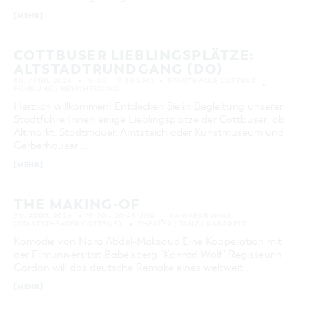
[MEHR]
COTTBUSER LIEBLINGSPLÄTZE:
ALTSTADTRUNDGANG (DO)
30. APRIL 2026
16:00 – 17:30 UHR
STADTHALLE COTTBUS
FÜHRUNG / BESICHTIGUNG
Herzlich willkommen! Entdecken Sie in Begleitung unserer
StadtführerInnen einige Lieblingsplätze der Cottbuser: ob
Altmarkt, Stadtmauer, Amtsteich oder Kunstmuseum und
Gerberhäuser …
[MEHR]
THE MAKING-OF
30. APRIL 2026
19:30 – 20:45 UHR
KAMMERBÜHNE
(STAATSTHEATER COTTBUS)
THEATER / TANZ / KABARETT
Komödie von Nora Abdel-Maksoud Eine Kooperation mit
der Filmuniversität Babelsberg "Konrad Wolf" Regisseurin
Gordon will das deutsche Remake eines weltweit …
[MEHR]