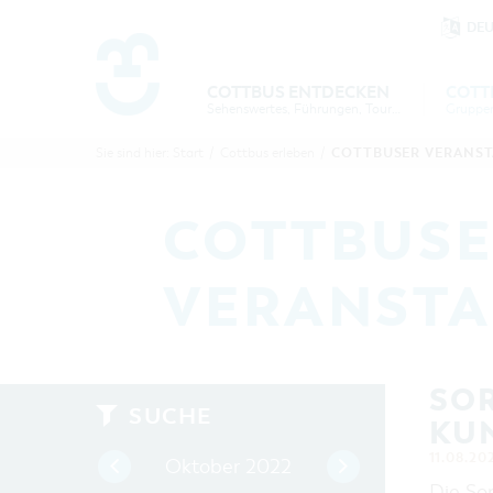
DE
Um Einstellungen zur Barrierefre
COTTBUS ENTDECKEN
COTT
Sehenswertes, Führungen, Tourentipps
COTTBU
COTTB
COTTBUSER VERANS
Sie sind hier:
Start
/
Cottbus erleben
/
ENTDECK
ERLEBE
B
COTTBUSE
VERANST
SOR
SUCHE
KU
11.08.20
Oktober 2022
Die Son