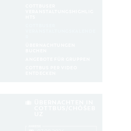
aktuelle und laufende Veranstaltungen
COTTBUSER
VERANSTALTUNGSHIGHLIG
HTS
SUCHBEGRIFF
COTTBUSER
VERANSTALTUNGSKALENDE
R
ORT
ÜBERNACHTUNGEN
BUCHEN
SUCHEN
ANGEBOTE FÜR GRUPPEN
COTTBUS PER VIDEO
ENTDECKEN
ÜBERNACHTEN IN
COTTBUS/CHÓŚEB
UZ
ANREISE