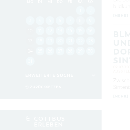
MO
DI
MI
DO
FR
SA
SO
bildkün
1
2
[MEHR]
3
4
5
6
7
8
9
10
11
12
13
14
15
16
BLM
UN
17
18
19
20
21
22
23
DO
24
25
26
27
28
29
30
SIN
31
09.07.20
AUSSTE
ERWEITERTE SUCHE
Zwisch
Sinteni
Zeitraum
ZURÜCKSETZEN
VON
[MEHR]
BIS
KATEGORIE
alle Kategorien
COTTBUS
ERLEBEN
LAUFZEIT