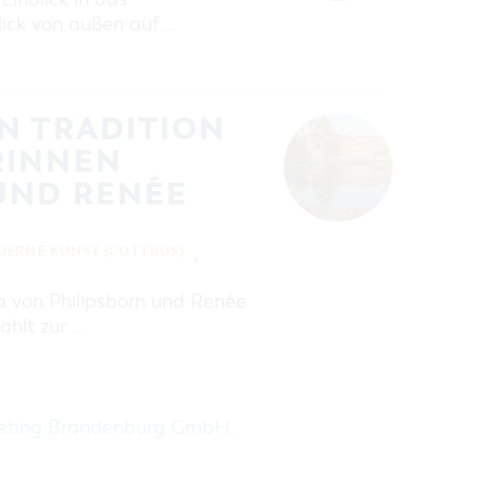
lick von außen auf …
N TRADITION
RINNEN
UND RENÉE
ERNE KUNST (COTTBUS)
a von Philipsborn und Renée
ählt zur …
keting Brandenburg GmbH
.