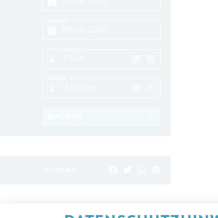
ABREISE
ERWACHSENE
2 Erw.
KINDER
0 Kinder
BUCHEN
TEILEN AUF