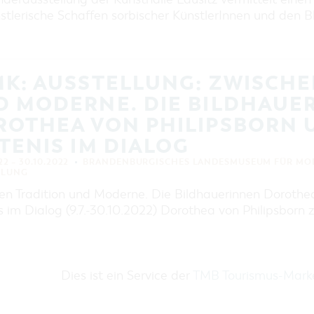
EINKAUFEN, PARKEN UND
stlerische Schaffen sorbischer KünstlerInnen und den B
COTTBUSER GESCHENKGUTSCHEIN
EINKAUFEN
PARKMÖGLICHKEITEN
K: AUSSTELLUNG: ZWISCHE
WOCHENMÄRKTE
D MODERNE. DIE BILDHAUE
COTTBUSER GESCHENKGUTSCHEIN
ROTHEA VON PHILIPSBORN 
DER PERFEKTE TAG
TENIS IM DIALOG
COTTBUS VON OBEN (FOTOS)
COTTBUS VON OBEN
22 – 30.10.2022
BRANDENBURGISCHES LANDESMUSEUM FÜR MOD
LLUNG
(KURZVIDEOS)
en Tradition und Moderne. Die Bildhauerinnen Dorothe
s im Dialog (9.7.-30.10.2022) Dorothea von Philipsborn z
Dies ist ein Service der
TMB Tourismus-Mar