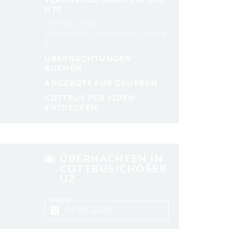
VERANSTALTUNGSHIGHLIG
aktuelle und laufende Veranstaltungen
HTS
COTTBUSER
VERANSTALTUNGSKALENDE
SUCHBEGRIFF
R
ÜBERNACHTUNGEN
ORT
BUCHEN
ANGEBOTE FÜR GRUPPEN
SUCHEN
COTTBUS PER VIDEO
ENTDECKEN
ÜBERNACHTEN IN
COTTBUS/CHÓŚEB
UZ
ANREISE