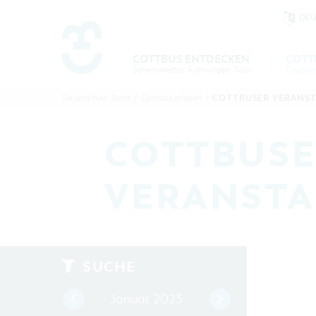
DE
Um Einstellungen zur Barrierefre
COTTBUS ENTDECKEN
COTT
Sehenswertes, Führungen, Tourentipps
COTTBU
COTTB
COTTBUSER VERANS
Sie sind hier:
Start
/
Cottbus erleben
/
ENTDECK
ERLEBE
B
COTTBUSE
VERANST
SUCHE
Januar 2023